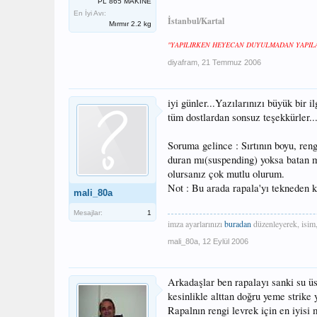
PL 865 MAKİNE
En İyi Avı:
İstanbul/Kartal
Mırmır 2.2 kg
"YAPILIRKEN HEYECAN DUYULMADAN YAPILAN
diyafram
,
21 Temmuz 2006
iyi günler...Yazılarınızı büyük bir 
tüm dostlardan sonsuz teşekkürler..
Soruma gelince : Sırtının boyu, reng
duran mı(suspending) yoksa batan mı
olursanız çok mutlu olurum.
Not : Bu arada rapala'yı tekneden
mali_80a
Mesajlar:
1
imza ayarlarınızı
buradan
düzenleyerek, isim,
mali_80a
,
12 Eylül 2006
Arkadaşlar ben rapalayı sanki su 
kesinlikle alttan doğru yeme strike 
Rapalnın rengi levrek için en iyisi 