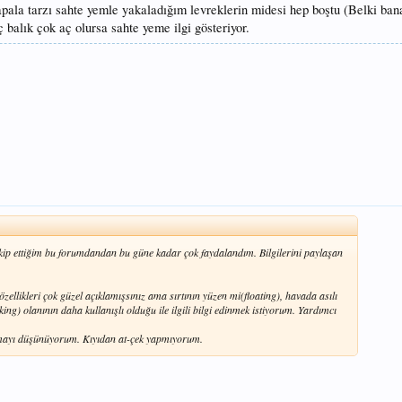
pala tarzı sahte yemle yakaladığım levreklerin midesi hep boştu (Belki ban
 balık çok aç olursa sahte yeme ilgi gösteriyor.
e takip ettiğim bu forumdandan bu güne kadar çok faydalandım. Bilgilerini paylaşan
özellikleri çok güzel açıklamışsınız ama sırtının yüzen mi(floating), havada asılı
g) olanının daha kullanışlı olduğu ile ilgili bilgi edinmek istiyorum. Yardımcı
nmayı düşünüyorum. Kıyıdan at-çek yapmıyorum.