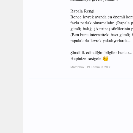
Rapala Rengi:
Bence levrek avında en önemli konu
fazla parlak olmamalıdır. (Rapala p
gümüş balığı (Aterina) sürülerinin p
(Ben bunu internetteki bazı gümüş 
rapalalarla levrek yakalıyorlardı....
Şimdilik edindiğim bilgiler bunlar....
Hepinize rastgele.
Matchbox
,
19 Temmuz 2006