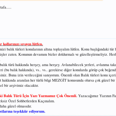
afa.....
kollarınızı sıvayın lütfen.
nizi balık türleri konularının altına toplayalım lütfen. Konu başlığındaki tür
rmişler zaten. Konunun devamını bizler doldurmalı ve güzelleştirmeliyiz. Her
.
 balık türü hakkında herşey, ama herşey. Avlanabilecek yerleri, avlanma ta
leri (bu balık hakkında), vs.. vs.. gerekirse diğer konularda görüp çok beğend
siniz. Buna izin verileceğini sanıyorum. Önemli olan Balık türleri konu içeri
 hakkında aranılan her türlü bilgi MEZGİT konusunda olursa çok güzel bir 
el bir arşivimiz olacaktır.
aki Balık Türü İçin Yazı Yazmamız Çok Önemli.
Yazacağımız Yazının Fa
ksiz Özel Sohbetlerden Kaçınalım.
aha güzel olmasıdır.
stlarına teşekkür ediyorum.