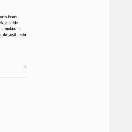
arın kısmı
rek genelde
ü almaktadır.
rda yeşil tonlu
#1