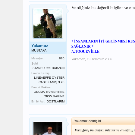
Verdiğiniz bu değerli bilgiler ve em
* İNSANLARIN İYİ GEÇİNMESİ K
Yakamoz
SAĞLANIR *
MUSTAFA
A.TOQUEVİLLE
Mesajlar:
880
Yakamoz
,
19 Temmuz 2006
Şehir:
İSTANBUL==TRABZON
Favori Kamış:
LINEAEFFE OYSTER
CAST KAMIŞ 3.90
Favori Makine:
OKUMA TRAVERTINE
TR55 MAKİNE
En İyi Avı:
DOSTLARIM
Yakamoz demiş ki:
Verdiğiniz bu değerli bilgiler ve emeğiniz i