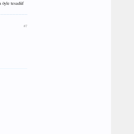
a öyle tesadüf
#7