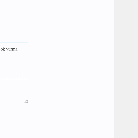
 çok vurma
#2