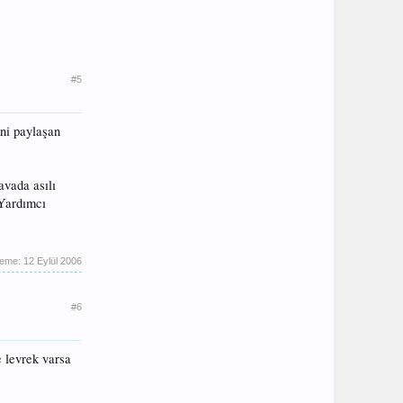
#5
ini paylaşan
avada asılı
 Yardımcı
leme:
12 Eylül 2006
#6
 levrek varsa