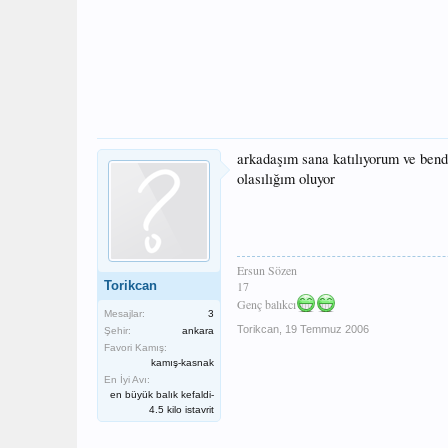
arkadaşım sana katılıyorum ve bend
olasılığım oluyor
Ersun Sözen
Torikcan
17
Genç balıkcı
Mesajlar:
3
Torikcan
,
19 Temmuz 2006
Şehir:
ankara
Favori Kamış:
kamış-kasnak
En İyi Avı:
en büyük balık kefaldi-
4.5 kilo istavrit