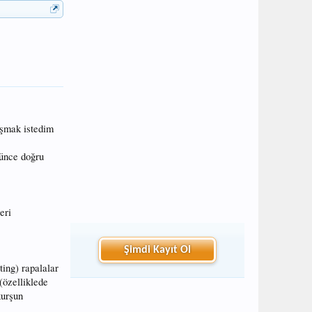
aşmak istedim
rünce doğru
eri
Şimdi Kayıt Ol
ting) rapalalar
(özelliklede
kurşun