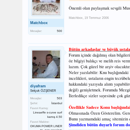
Önemli olan paylaşmak sevgili Must
Matchbox
,
19 Temmuz 2006
Matchbox
Mesajlar:
500
Bütün arkadaşlar ve büyük ustalar 
Forum içinde dağılmış olan bilgileri
öz bilgiyi balıkçı ve melih reis ve
lazım. Çok güzel bir arşiv olacaktır
Neler yazılabilir: Knu başlığındaki
incelikleri, ustaların engin tecrübe
hakkındaki yazıyıda alıntı yapabilir
diyafram
değil) genişletmek. Forumda Mezgit
Selçuk ÖZŞENER
İlerledikçe sizler sayesinde çok güz
Mesajlar:
503
Şehir:
İstanbul
Özellikle Sadece Konu başlığınd
Favori Kamış:
Olmasınada Özen Gösterelim. Gere
Lineaeffe s-curve surf
kamış 4.50
Bunu yazmamdaki amaç sitemizin d
Favori Makine:
Şimdiden bütün duyarlı forum do
OKUMA POWER LINER