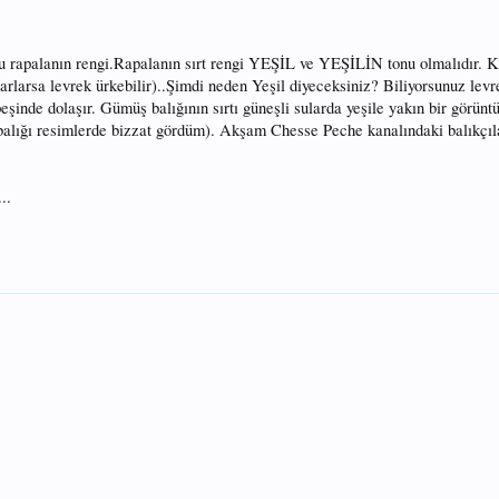
 rapalanın rengi.Rapalanın sırt rengi YEŞİL ve YEŞİLİN tonu olmalıdır. K
arlarsa levrek ürkebilir)..Şimdi neden Yeşil diyeceksiniz? Biliyorsunuz lev
eşinde dolaşır. Gümüş balığının sırtı güneşli sularda yeşile yakın bir görünt
balığı resimlerde bizzat gördüm). Akşam Chesse Peche kanalındaki balıkçıla
..