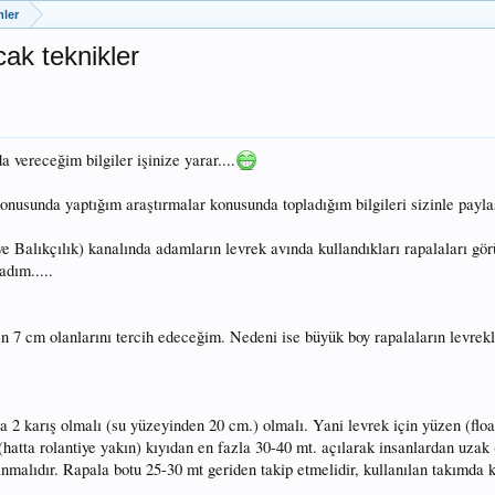
ler
cak teknikler
vereceğim bilgiler işinize yarar....
 konusunda yaptığım araştırmalar konusunda topladığım bilgileri sizinle payl
Balıkçılık) kanalında adamların levrek avında kullandıkları rapalaları gö
adım.....
n 7 cm olanlarını tercih edeceğim. Nedeni ise büyük boy rapalaların levrekl
a 2 karış olmalı (su yüzeyinden 20 cm.) olmalı. Yani levrek için yüzen (floa
(hatta rolantiye yakın) kıyıdan en fazla 30-40 mt. açılarak insanlardan uzak 
ranmalıdır. Rapala botu 25-30 mt geriden takip etmelidir, kullanılan takımda 