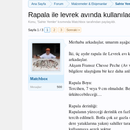
Ana Sayfa
Forum
Malzemeler & Ekipmanlar
Sahte Yem
Rapala ile levrek avında kullanıla
Konu, '
Sahte Yemler
' kısmında
Matchbox
tarafından paylaşıldı.
Sayfa 1 / 3
1
2
3
Sonraki >
Merhaba arkadaşlar, umarım aşağıda 
İki, üç aydır rapala ile Levrek avı
arkadaşlar.
Akşam Fransız Chesse Peche (Av ve 
bilgilere ulaştığımı bir kez daha anl
Matchbox
Rapala Boyu:
Mesajlar:
500
Tercihen, 7 veya 9 cm olmalıdır. Be
ürkütecebileceği....
Rapala derinliği:
Rapalanın yüzeceği derinlik en fazl
tercih edilmeli. Botla çok az gazla 
dere yataklarına yakın) sahiller ta
kullanmaya gerek yoktur....