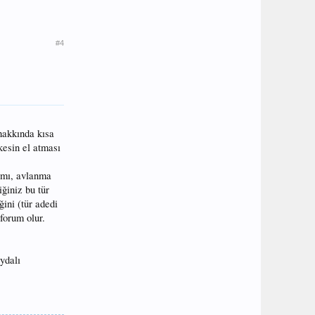
#4
 hakkında kısa
kesin el atması
kımı, avlanma
iğiniz bu tür
ğini (tür adedi
forum olur.
ydalı