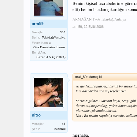
Benim kişisel tecrübelerime göre ra
etti) benim bundan çıkardığım sonuç
ARMAĞAN 1966 Tekirdağ/Antalya
arm59
arm59
,
12 Eylül 2006
Mesajlar:
304
Şehir:
Tekirdağ/Antalya
Favori Kamış:
Olta:Dam,daiwa,banax
En İyi Avı:
Sazan 4,5 kg.(1994)
mali_80a demiş ki:
iyi günler...Yazılarınızı büyük bir ilgiyl
tüm dostlardan sonsuz teşekkürler...
Soruma gelince : Sırtının boyu, rengi gibi 
duran mı(suspending) yoksa batan mı(sinkin
olursanız çok mutlu olurum.
nitro
Not : Bu arada rapala'yı tekneden kulla
Mesajlar:
45
Şehir:
istanbul
merhaba,