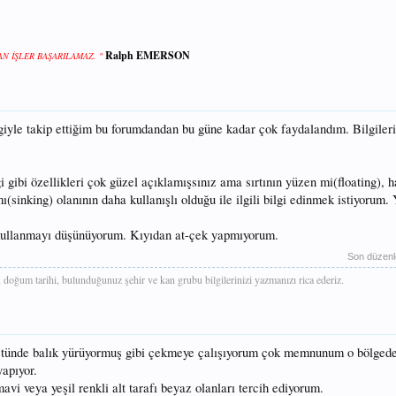
Ralph EMERSON
 İŞLER BAŞARILAMAZ. "
ilgiyle takip ettiğim bu forumdandan bu güne kadar çok faydalandım. Bilgiler
.
i gibi özellikleri çok güzel açıklamışsınız ama sırtının yüzen mi(floating), h
(sinking) olanının daha kullanışlı olduğu ile ilgili bilgi edinmek istiyorum.
 kullanmayı düşünüyorum. Kıyıdan at-çek yapmıyorum.
Son düzen
 doğum tarihi, bulunduğunuz şehir ve kan grubu bilgilerinizi yazmanızı rica ederiz.
üstünde balık yürüyormuş gibi çekmeye çalışıyorum çok memnunum o bölgede
yapıyor.
mavi veya yeşil renkli alt tarafı beyaz olanları tercih ediyorum.