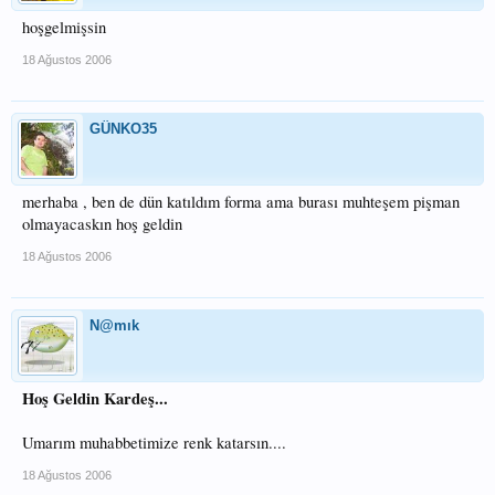
hoşgelmişsin
18 Ağustos 2006
GÜNKO35
merhaba , ben de dün katıldım forma ama burası muhteşem pişman
olmayacaskın hoş geldin
18 Ağustos 2006
N@mık
Hoş Geldin Kardeş...
Umarım muhabbetimize renk katarsın....
18 Ağustos 2006