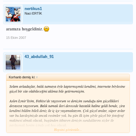
nertikus1
Naci ERTİK
aramıza hoşgeldiniz.
15 Ekim 2007
43_abdullah_91
Korhanb demiş ki:
↑
Selam arkadaşlar, balık tutmaya öyle kaptırmışımki kendimi, internette böylesine
güzel bir site olabileceğini aklıma bile getirmemişim.
Aslen İzmir'liyim, Fethiye'de yaşıyorum ve denizim sunduğu tüm güzellikleri
doyasıya yaşıyorum. Balık tutmak ileri derecede hastalık haline geldi bende, zira
kendimi bildim bileli deniz ile iç içe yaşamaktayım. Çok güzel anılar, süper avlar
var bu kardeşinizde ancak resimler yok. bu gün ilk işim şöyle güzel bir fotoğraf
makinesi almak olacak, bugünden itibaren denizin sunduklarını sizler ile
paylaşmak benim içinde çok hoş olacak.
Hepsini görüntüle...
Tüm arkadaşlara rastgele...