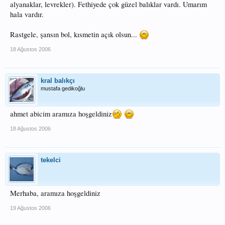
alyanaklar, levrekler). Fethiyede çok güzel balıklar vardı. Umarım
hala vardır.
Rastgele, şansın bol, kısmetin açık olsun...
18 Ağustos 2006
kral balıkçı
mustafa gedikoğlu
ahmet abicim aramıza hoşgeldiniz
18 Ağustos 2006
tekelci
Merhaba, aramıza hoşgeldiniz
19 Ağustos 2006