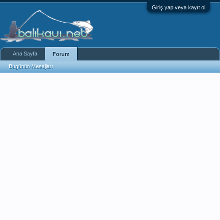
Giriş yap veya kayıt ol
Ana Sayfa
Forum
Bugünün Mesajları