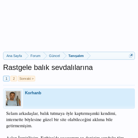
Ana Sayfa
Forum
Güncel
Tanışalım
Rastgele balık sevdalılarına
1
2
Sonraki >
Korhanb
Selam arkadaşlar, balık tutmaya öyle kaptırmışımki kendimi,
internette böylesine güzel bir site olabileceğini aklıma bile
getirmemişim.
Aslen İzmir'liyim, Fethiye'de yaşıyorum ve denizim sunduğu tüm