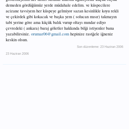
demeden gördüğümüz yerde müdahale edelim. ve küspecilere
acizane tavsiyem her küspeye gelmiyor sazan kesinlikle koyu rekli
ve çekirdek gibi kokacak ve başka yem ( solucan mısır) takmayın
tabi yerine göre ama küçük balık vurup oltayı mındar ediyo
çevredeki ( ankara) baraj göletler hakkında bilği istiyenler bana
yazabilirsiniz.
orumar06@gmail.com
hepinize rastğele iğneniz
keskin olsun.
Son düzenleme:
23 Haziran 2006
23 Haziran 2006