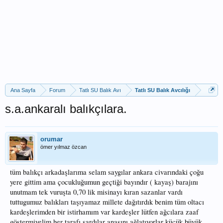
Ana Sayfa
Forum
Tatlı SU Balık Avı
Tatlı SU Balık Avcılığı
s.a.ankaralı balıkçılara.
orumar
ömer yılmaz özcan
tüm balıkçı arkadaşlarıma selam saygılar ankara civarındaki çoğu
yere gittim ama çocukluğumun geçtiği bayındır ( kayaş) barajını
unutmam tek vuruşta 0,70 lik misinayı kıran sazanlar vardı
tuttugumuz balıkları taşıyamaz millete dağıtırdık benim tüm oltacı
kardeşlerimden bir istirhamım var kardeşler lütfen ağcılara zaaf
göstermiyelim her tarafı sardılar anasını ağlatıyorlar küçük büyük