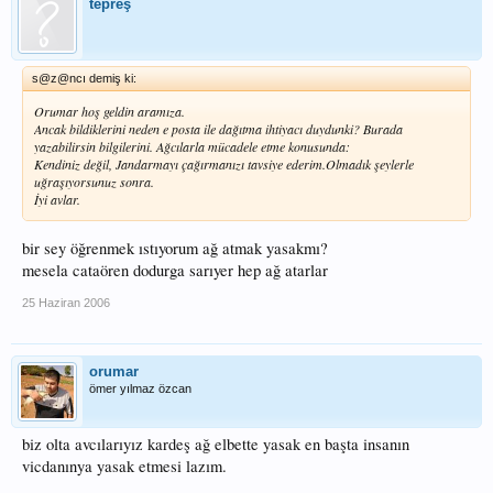
tepreş
s@z@ncı demiş ki:
Orumar hoş geldin aramıza.
Ancak bildiklerini neden e posta ile dağıtma ihtiyacı duydunki? Burada
yazabilirsin bilgilerini. Ağcılarla mücadele etme konusunda:
Kendiniz değil, Jandarmayı çağırmanızı tavsiye ederim.Olmadık şeylerle
uğraşıyorsunuz sonra.
İyi avlar.
bir sey öğrenmek ıstıyorum ağ atmak yasakmı?
mesela cataören dodurga sarıyer hep ağ atarlar
25 Haziran 2006
orumar
ömer yılmaz özcan
biz olta avcılarıyız kardeş ağ elbette yasak en başta insanın
vicdanınya yasak etmesi lazım.