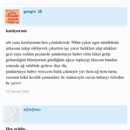
gezgin_18
katılıyorum
abi sana katılıyorum ben çamlıderede 500m yakın agın minübüsün
arkasına takıp sürüyerek çıkartım işe yarar balıkları alıp ufakları
geri suya saldım peşinede jandarmaya haber etim fakat gelip
gelmediğini bilmiyorum gördüğüm ağayı toplayıp ykacam bundan
sonrada ağ sahibide gelirse dişe diş
jandarmaya haber verecem balık çıkmıyor yav hem ağ hem turna
sazanın kökü kesildi şamandıra ile makarayla sazan tutmayı özledim
be yavvv
24 Haziran 2006
s@z@ncı
Hoş geldin..