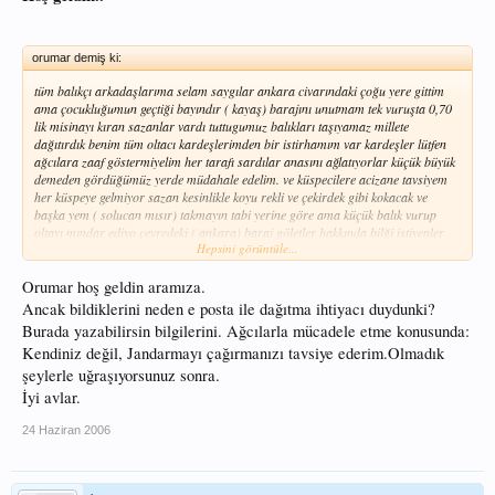
orumar demiş ki:
tüm balıkçı arkadaşlarıma selam saygılar ankara civarındaki çoğu yere gittim
ama çocukluğumun geçtiği bayındır ( kayaş) barajını unutmam tek vuruşta 0,70
lik misinayı kıran sazanlar vardı tuttugumuz balıkları taşıyamaz millete
dağıtırdık benim tüm oltacı kardeşlerimden bir istirhamım var kardeşler lütfen
ağcılara zaaf göstermiyelim her tarafı sardılar anasını ağlatıyorlar küçük büyük
demeden gördüğümüz yerde müdahale edelim. ve küspecilere acizane tavsiyem
her küspeye gelmiyor sazan kesinlikle koyu rekli ve çekirdek gibi kokacak ve
başka yem ( solucan mısır) takmayın tabi yerine göre ama küçük balık vurup
oltayı mındar ediyo çevredeki ( ankara) baraj göletler hakkında bilği istiyenler
Hepsini görüntüle...
bana yazabilirsiniz.
orumar06@gmail.com
hepinize rastğele iğneniz keskin
olsun.
Orumar hoş geldin aramıza.
Ancak bildiklerini neden e posta ile dağıtma ihtiyacı duydunki?
Burada yazabilirsin bilgilerini. Ağcılarla mücadele etme konusunda:
Kendiniz değil, Jandarmayı çağırmanızı tavsiye ederim.Olmadık
şeylerle uğraşıyorsunuz sonra.
İyi avlar.
24 Haziran 2006