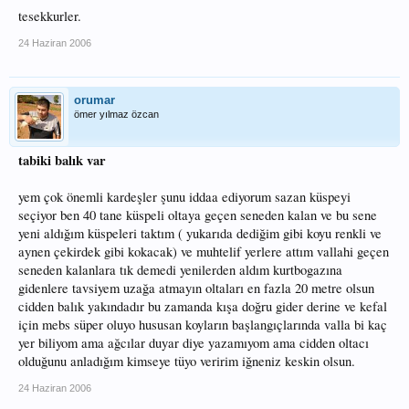
tesekkurler.
24 Haziran 2006
orumar
ömer yılmaz özcan
tabiki balık var
yem çok önemli kardeşler şunu iddaa ediyorum sazan küspeyi
seçiyor ben 40 tane küspeli oltaya geçen seneden kalan ve bu sene
yeni aldığım küspeleri taktım ( yukarıda dediğim gibi koyu renkli ve
aynen çekirdek gibi kokacak) ve muhtelif yerlere attım vallahi geçen
seneden kalanlara tık demedi yenilerden aldım kurtbogazına
gidenlere tavsiyem uzağa atmayın oltaları en fazla 20 metre olsun
cidden balık yakındadır bu zamanda kışa doğru gider derine ve kefal
için mebs süper oluyo hususan koyların başlangıçlarında valla bi kaç
yer biliyom ama ağcılar duyar diye yazamıyom ama cidden oltacı
olduğunu anladığım kimseye tüyo veririm iğneniz keskin olsun.
24 Haziran 2006