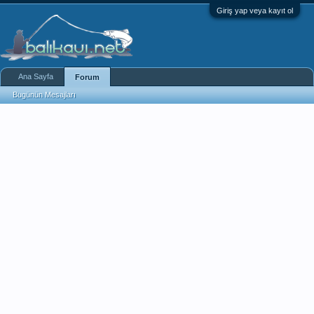
Giriş yap veya kayıt ol
Ana Sayfa
Forum
Bugünün Mesajları