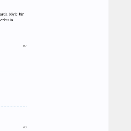
arda böyle bir
herkesin
#2
#3