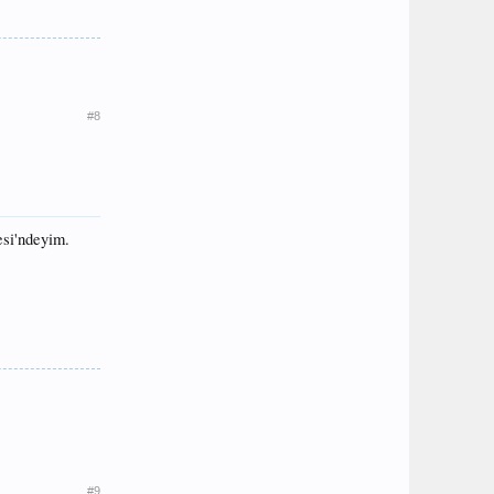
#8
esi'ndeyim.
#9