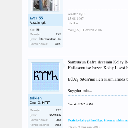
Alaattin IŞIK
avcı_55
15-08-1967
0 RH +
Alaattin ışık
Yaş:
58
avcı_55
,
3 Haziran 2006
Mesajlar:
293
Şehir:
İstanbul /Dudullu
Favori Kamış:
Olta.
Samsun'un Bafra ilçesinin Kolay Be
Haftasonu ise bazen Kolay Lisesi b
EÜAŞ Sitesi'nin ileri kısımlarında b
Saygılarımla...
tolkien
Onur G. HİTİT
Onur G. HİTİT - 1978
Mesajlar:
242
Şehir:
SAMSUN
Favori Kamış:
Olta
Üzerimize kılıç çekilmedikçe, ülkemize saldırılm
Favori Makine:
Alba
tolkien
,
3 Haziran 2006