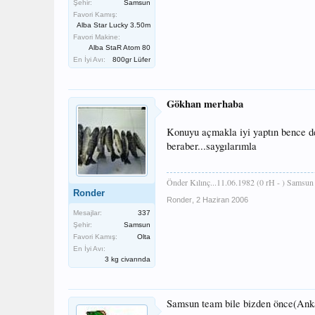
Şehir:
Samsun
Favori Kamış:
Alba Star Lucky 3.50m
Favori Makine:
Alba StaR Atom 80
En İyi Avı:
800gr Lüfer
Gökhan merhaba
Konuyu açmakla iyi yaptın bence de
beraber...saygılarımla
Önder Kılınç...11.06.1982 (0 rH - ) Samsun
Ronder
Ronder
,
2 Haziran 2006
Mesajlar:
337
Şehir:
Samsun
Favori Kamış:
Olta
En İyi Avı:
3 kg civarında
Samsun team bile bizden önce(Ank