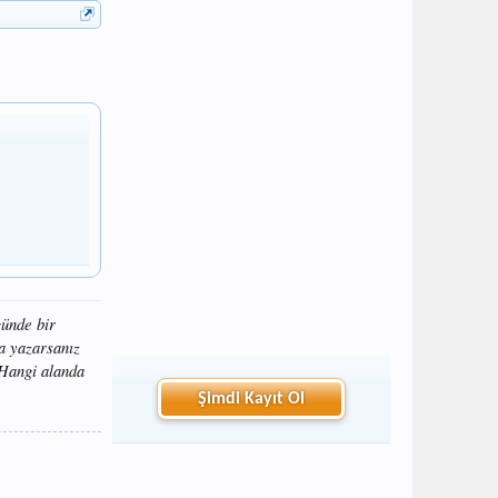
ünde bir
a yazarsanız
 Hangi alanda
Şimdi Kayıt Ol