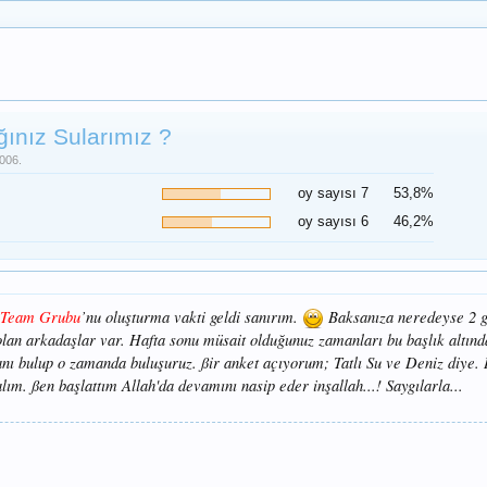
ınız Sularımız ?
006.
oy sayısı 7
53,8%
oy sayısı 6
46,2%
 Team Grubu
’nu oluşturma vakti geldi sanırım.
Baksanıza neredeyse 2 g
lan arkadaşlar var. Hafta sonu müsait olduğunuz zamanları bu başlık altınd
nı bulup o zamanda buluşuruz. ßir anket açıyorum; Tatlı Su ve Deniz diye.
ım. ßen başlattım Allah'da devamını nasip eder inşallah...! Saygılarla...