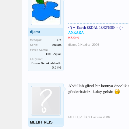
<')>< Emrah ERDAL 18/02/1980 ><('>
djemr
ANKARA
0 RH (+)
Mesajlar:
175
djemr
,
2 Haziran 2006
Şehir:
Ankara
Favori Kamış:
Olta, Zıpkın
En İyi Avı:
Kırmızı Benek alabalık,
5.5 KG
Abdullah güzel bir konuya öncelik e
gönderirsiniz, kolay gelsin
MELİH_REİS
,
2 Haziran 2006
MELİH_REİS