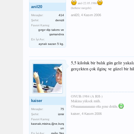
anıl-22.05.1986
anil20
(herkese rastgele)
anil20
,
4 Kasım 2006
Mesajlar:
414
Şehir:
denizli
Favori Kamış:
gırgır dip takımı ve
şamandıra
En İyi Avı:
aynalı sazan 5 kg.
5,5 kiloluk bir balık gün gelir yaka
gerçekten çok ilginç ve güzel bir hi
ONUR-1984 (A RH-)
kaiser
Makina yüksek müh.
Obaaaaaaaaaaaaa olta gene doldu.
Mesajlar:
75
kaiser
,
4 Kasım 2006
Şehir:
izmir
Favori Kamış:
kasnak,misina,iğne,kurş
un
En İyi Avı:
mığrı 3kg