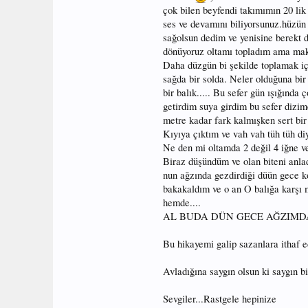
çok bilen beyfendi takımımın 20 li
ses ve devamını biliyorsunuz.hüzü
sağolsun dedim ve yenisine berekt de
dönüyoruz oltamı topladım ama makar
Daha düzgün bi şekilde toplamak içi
sağda bir solda. Neler olduğuna b
bir balık..... Bu sefer gün ışığınd
getirdim suya girdim bu sefer dizi
metre kadar fark kalmışken sert bir
Kıyıya çıktım ve vah vah tüh tüh diy
Ne den mi oltamda 2 değil 4 iğne ve
Biraz düşündüm ve olan biteni anla
nun ağzında gezdirdiği düün gece k
bakakaldım ve o an O balığa karşı m
hemde....
AL BUDA DÜN GECE AĞZIMDA
Bu hikayemi galip sazanlara ithaf e
Avladığına saygın olsun ki saygın bir
Sevgiler...Rastgele hepinize