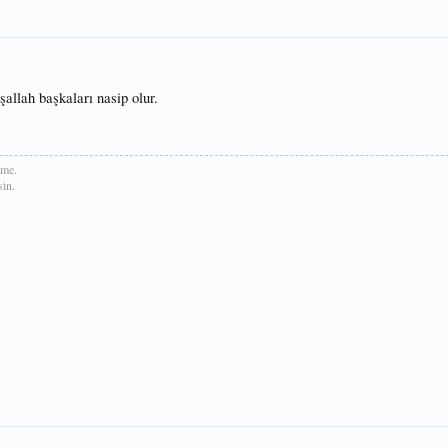
allah başkaları nasip olur.
rme.
in.