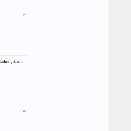
#4
tadını çıkarın
#5