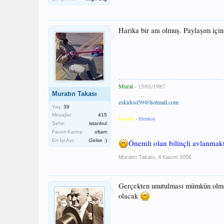
Harika bir anı olmuş. Paylaşım içi
Murat
- 15/01/1987
Muratın Takası
eskidost59@hotmail.com
Yaş:
39
Mesajlar:
415
İstanbul
-
Erenköy
Şehir:
istanbul
Favori Kamış:
oltam
En İyi Avı:
Gelse :)
Önemli olan bilinçli avlanmakt
Muratın Takası
,
4 Kasım 2006
Gerçekten unutulması mümkün olma
olacak