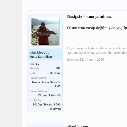
Nasipsiz lokma yutulmaz
Olsun usta nasip değilmiş de geç.İnş
Hiç kimseye değerinden daha fazla değer ve
blackboy55
Ya onu kaybedersin, yada kendini mahveders
Musa Karaoğlan
blackboy55
,
4 Kasım 2006
Yaş:
50
Mesajlar:
780
Şehir:
Samsun
Favori Kamış:
Okuma Salina Seaspin
2.85
Favori Makine:
Okuma Salina 40
En İyi Avı:
2410gr Gökala -3000
gr levrek
güzel bir anı.