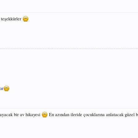
n teşekkürler
ır
yacak bir av hikayesi
En azından ileride çocuklarına anlatacak güzel b