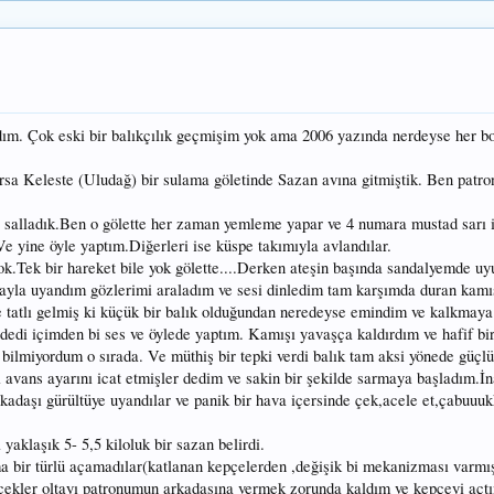
ldım. Çok eski bir balıkçılık geçmişim yok ama 2006 yazında nerdeyse her 
ursa Keleste (Uludağ) bir sulama göletinde Sazan avına gitmiştik. Ben patro
ı salladık.Ben o gölette her zaman yemleme yapar ve 4 numara mustad sarı 
Ve yine öyle yaptım.Diğerleri ise küspe takımıyla avlandılar.
 yok.Tek bir hareket bile yok gölette....Derken ateşin başında sandalyemde u
mayla uyandım gözlerimi araladım ve sesi dinledim tam karşımda duran kamış
e tatlı gelmiş ki küçük bir balık olduğundan neredeyse emindim ve kalkma
k dedi içimden bi ses ve öylede yaptım. Kamışı yavaşça kaldırdım ve hafif bir
bilmiyordum o sırada. Ve müthiş bir tepki verdi balık tam aksi yönede güçlü
 avans ayarını icat etmişler dedim ve sakin bir şekilde sarmaya başladım.İ
kadaşı gürültüye uyandılar ve panik bir hava içersinde çek,acele et,çabuuukk
aklaşık 5- 5,5 kiloluk bir sazan belirdi.
ma bir türlü açamadılar(katlanan kepçelerden ,değişik bi mekanizması varmış
ekler oltayı patronumun arkadaşına vermek zorunda kaldım ve kepçeyi açtım