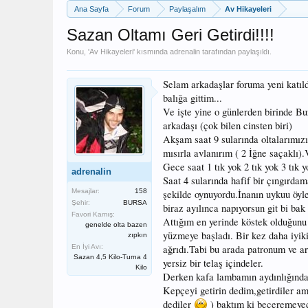
Ana Sayfa
Forum
Paylaşalım
Av Hikayeleri
Sazan Oltamı Geri Getirdi!!!!
Konu, '
Av Hikayeleri
' kısmında
adrenalin
tarafından paylaşıldı.
Selam arkadaşlar foruma yeni katı
balığa gittim...
Ve işte yine o günlerden birinde B
arkadaşı (çok bilen cinsten biri)
Akşam saat 9 sularında oltalarımız
mısırla avlanırım ( 2 İğne saçaklı).
Gece saat 1 tık yok 2 tık yok 3 tık
adrenalin
Saat 4 sularında hafif bir çıngırda
Mesajlar:
158
şekilde oynuyordu.İnanın uykuu öyl
Şehir:
BURSA
biraz ayılınca napıyorsun git bi ba
Favori Kamış:
Attığım en yerinde köstek olduğunu 
genelde olta bazen
yüzmeye başladı. Bir kez daha iyiki
zıpkın
En İyi Avı:
ağrıdı.Tabi bu arada patronum ve ar
Sazan 4,5 Kilo-Turna 4
yersiz bir telaş içindeler.
Kilo
Derken kafa lambamın aydınlığında y
Kepçeyi getirin dedim,getirdiler a
dediler
) baktım ki beceremeyec