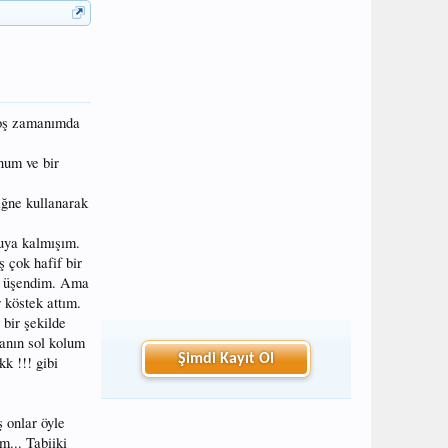
boş zamanımda
num ve bir
iğne kullanarak
yuya kalmışım.
 çok hafif bir
ya üşendim. Ama
 köstek attım.
 bir şekilde
nanın sol kolum
Şimdi Kayıt Ol
k !!! gibi
 onlar öyle
... Tabiiki