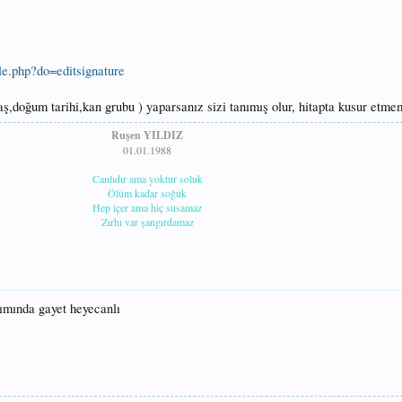
ile.php?do=editsignature
aş,doğum tarihi,kan grubu ) yaparsanız sizi tanımış olur, hitapta kusur etmem
Ruşen YILDIZ
01.01.1988
Canlıdır ama yoktur soluk
Ölüm kadar soğuk
Hep içer ama hiç susamaz
Zırhı var şangırdamaz
tımında gayet heyecanlı