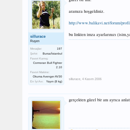
aramıza hoşgeldiniz.
http://www.balikavi.net/forum/prof
bu linkten imza ayarlarınızı (isim,y
sillurace
Ruşen
Mesajlar:
197
Şehir:
Bursa/İstanbul
Favori Kamış:
Cormoran Bull Fighter
2.10
Favori Makine:
Okuma Avenger AV30
sillurace
,
4 Kasım 2006
En İyi Avı:
Yayın (8 kg)
gerçekten güzel bir anı ayrıca anla