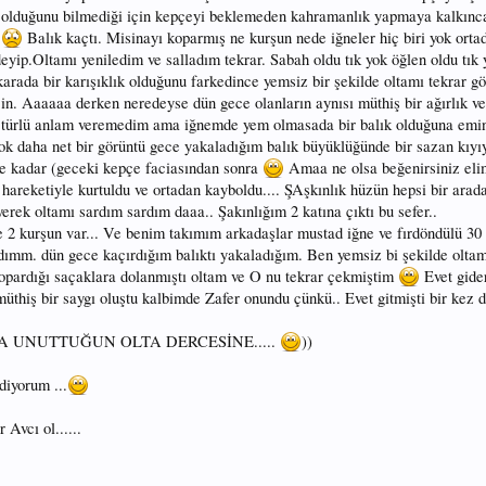
k olduğunu bilmediği için kepçeyi beklemeden kahramanlık yapmaya kalkınca
n
Balık kaçtı. Misinayı koparmış ne kurşun nede iğneler hiç biri yok orta
yip.Oltamı yeniledim ve salladım tekrar. Sabah oldu tık yok öğlen oldu tık yo
ada bir karışıklık olduğunu farkedince yemsiz bir şekilde oltamı tekrar gö
n. Aaaaaa derken neredeyse dün gece olanların aynısı müthiş bir ağırlık ve
ir türlü anlam veremedim ama iğnemde yem olmasada bir balık olduğuna emi
a çok daha net bir görüntü gece yakaladığım balık büyüklüğünde bir sazan kıyı
me kadar (geceki kepçe faciasından sonra
Amaa ne olsa beğenirsiniz eli
 hareketiyle kurtuldu ve ortadan kayboldu.... ŞAşkınlık hüzün hepsi bir arad
erek oltamı sardım sardım daaa.. Şakınlığım 2 katına çıktı bu sefer..
 2 kurşun var... Ve benim takımım arkadaşlar mustad iğne ve fırdöndülü 30 
dımm. dün gece kaçırdığım balıktı yakaladığım. Ben yemsiz bi şekilde oltam
opardığı saçaklara dolanmıştı oltam ve O nu tekrar çekmiştim
Evet gide
üthiş bir saygı oluştu kalbimde Zafer onundu çünkü.. Evet gitmişti bir kez 
 UNUTTUĞUN OLTA DERCESİNE.....
))
diyorum ...
 Avcı ol......