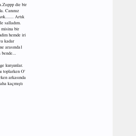
.Zııppp die bir
da. Canınız
k....... Artık
le salladım.
 misina bir
ndim hemde iri
ya kadar
me arasında1
a bende...
ge kurşunlar.
ı toplarken O'
rken arkasında
daha kaçmıştı