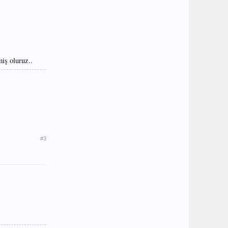
iş oluruz..
#3