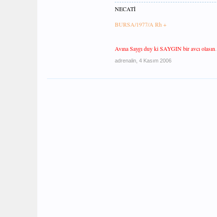
NECATİ
BURSA/1977/A Rh +
Avına Saygı duy ki SAYGIN bir avcı olasın
.
adrenalin
,
4 Kasım 2006