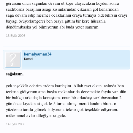
görürsün onun sagından devam et koye ulaşacaksın koyden sonra
sazlıbosna barajının asagı kısımlarından cıkarsın gol kenarından
saga devam edip mermer ocaklarının oraya turnaya bidebilirsin orayı
bayagı övüyorlar(gerci ben oraya gittim bir kere hüsranla
döndüm)başka yol bilmiyorum abi buda yeter sanırım
13 Eylül 2006
kemalyaman34
Kemal
sağolasın.
çok teşekkür ederim erdem kardeşim. Allah razı olsun. aslında ben
terkosa gidiyorum ama başka mekanlar da denemekte fayda var. dün
bir balıkçı arkadaşla konuştum. onun bir arkadaşı sazlıbosnadan 2
gün önce kıyıdan at-çek le 5 turna almış. meraklandım biraz. o
yüzden o tarafa gitmek istiyorum. tekrar çok teşekkür ediyorum.
mükemmel avlar dileğiyle ratgele.
14 Eylül 2006