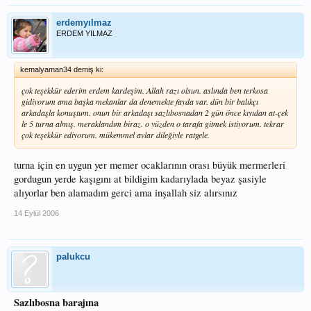
erdemyılmaz
ERDEM YILMAZ
kemalyaman34 demiş ki:
çok teşekkür ederim erdem kardeşim. Allah razı olsun. aslında ben terkosa
gidiyorum ama başka mekanlar da denemekte fayda var. dün bir balıkçı
arkadaşla konuştum. onun bir arkadaşı sazlıbosnadan 2 gün önce kıyıdan at-çek
le 5 turna almış. meraklandım biraz. o yüzden o tarafa gitmek istiyorum. tekrar
çok teşekkür ediyorum. mükemmel avlar dileğiyle ratgele.
turna için en uygun yer memer ocaklarının orası büyük mermerleri
gordugun yerde kaşıgını at bildigim kadarıylada beyaz şasiyle
alıyorlar ben alamadım gerci ama inşallah siz alırsınız
14 Eylül 2006
palukcu
Sazlıbosna barajına