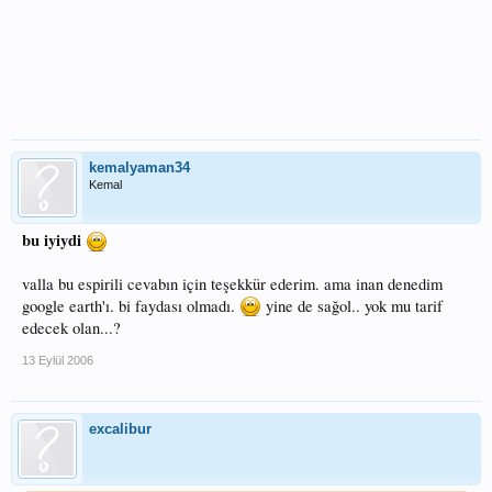
kemalyaman34
Kemal
bu iyiydi
valla bu espirili cevabın için teşekkür ederim. ama inan denedim
google earth'ı. bi faydası olmadı.
yine de sağol.. yok mu tarif
edecek olan...?
13 Eylül 2006
excalibur