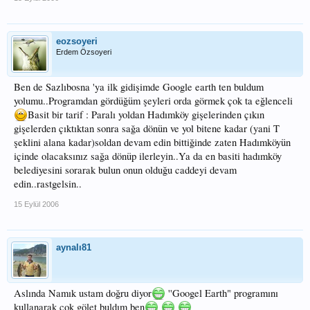
eozsoyeri
Erdem Özsoyeri
Ben de Sazlıbosna 'ya ilk gidişimde Google earth ten buldum
yolumu..Programdan gördüğüm şeyleri orda görmek çok ta eğlenceli
Basit bir tarif : Paralı yoldan Hadımköy gişelerinden çıkın
gişelerden çıktıktan sonra sağa dönün ve yol bitene kadar (yani T
şeklini alana kadar)soldan devam edin bittiğinde zaten Hadımköyün
içinde olacaksınız sağa dönüp ilerleyin..Ya da en basiti hadımköy
belediyesini sorarak bulun onun olduğu caddeyi devam
edin..rastgelsin..
15 Eylül 2006
aynalı81
Aslında Namık ustam doğru diyor
''Googel Earth" programını
kullanarak çok gölet buldım ben