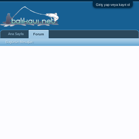
Giriş yap veya kayıt ol
Ana Sayfa
Forum
Bugünün Mesajları