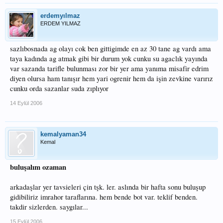
erdemyılmaz
ERDEM YILMAZ
sazlıbosnada ag olayı cok ben gittigimde en az 30 tane ag vardı ama
taya kadında ag atmak gibi bir durum yok cunku su agaclık yayında
var sazanda tarifle bulunması zor bir yer ama yanıma misafir edrim
diyen olursa ham tanışır hem yari ogrenir hem da işin zevkine varırız
cunku orda sazanlar suda zıplıyor
14 Eylül 2006
kemalyaman34
Kemal
buluşalım ozaman
arkadaşlar yer tavsieleri çin tşk. ler. aslında bir hafta sonu buluşup
gidibiliriz imrahor taraflarına. hem bende bot var. teklif benden.
takdir sizlerden. saygılar...
15 Eylül 2006