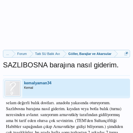
...
Forum
Tatlı SU Balık Avı
Göller, Barajlar ve Akarsular
SAZLIBOSNA barajına nasıl giderim.
kemalyaman34
Kemal
selam değerli balık dostları. anadolu yakasında oturuyorum.
Sazlıbosna barajına nasıl giderim. kıyıdan veya botla balık (turna)
neresinden avlanır. sanıyorum arnavutköy tarafından gidiliyormuş
ama bi tarif eden olursa çok sevinirim. (TEM'den Sultançiftliği
Habibler sapağından çıkıp Arnavutköye gidişi biliyorum.) şimdiden
çok teşekkürler. bu arada hafta sonu terkostan 2 arkadaş 7 turna