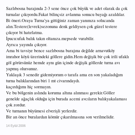
Sazlıbosna barajında 2-3 sene önce çok büyük ve adet olarak da çok
turnalar çıkıyordu.Fakat bilinçsiz avlanma sonucu bayağı azaldılar.
Bi öneri.Oraya Turna'ya gittiğiniz zaman yanınıza solucanda
alın.Testere(levrek)sezonuna denk geldiysen çok güzel testere
çıkıyor bi hatırlatma.
İpucu:ufak balık takın oltanıza.mepsede vurabilir.
Ayrıca yayında çıkıyor.
Ama bi tavsiye bence sazlıbosna barajına değilde arnavutköy
imrahor köyü üzerindeki göllere gidin.Hem değişik bir çok irili ufaklı
göl görürsünüz hemde aynı gün içinde değişik göllerde turna avı
yapmış olursunuz.
Yaklaşık 3 senedir gidemiyorum o tarafa ama en son yakaladığım
turna balıklarından biri 1 mt civarındaydı.
kaçırdığımı hiç sormayın.
Ve bu bölgenin aslında koruma altına alınması gerekir.Göller
genelde ağaçlık olduğu için burada acemi avcıların balıkyakalaması
çok zordur.
Ve turnanın büyümesi elverişli yerlerdir.
Bir an önce buralardan kömür çıkarılmasına son verilmelidir.
14 Eylül 2006