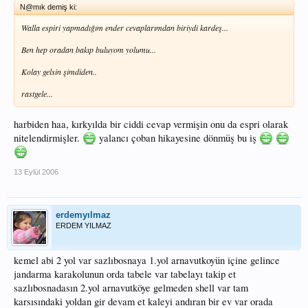
N@mık demiş ki:
Walla espiri yapmadığım ender cevaplarımdan biriydi kardeş...
Ben hep oradan bakıp buluyom yolumu...
Kolay gelsin şimdiden..
rastgele...
harbiden haa, kırkyılda bir ciddi cevap vermişin onu da espri olarak
nitelendirmişler.
yalancı çoban hikayesine dönmüş bu iş
13 Eylül 2006
erdemyılmaz
ERDEM YILMAZ
kemel abi 2 yol var sazlıbosnaya 1.yol arnavutkoyün içine gelince
jandarma karakolunun orda tabele var tabelayı takip et
sazlıbosnadasın 2.yol arnavutköye gelmeden shell var tam
karsısındaki yoldan gir devam et kaleyi andıran bir ev var orada