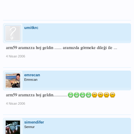
umitkrc
arm59 aramızza hoj geldin ...... aramızda görmeke dileği ile ...
4 Nisan 2006
emrecan
Emrecan
arm59 aramızza hoj geldin............
4 Nisan 2006
simendifer
Sennur