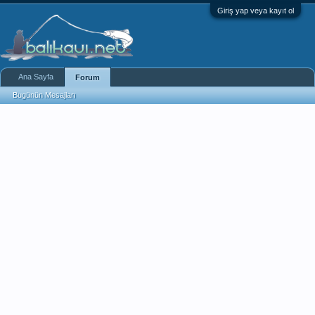
Giriş yap veya kayıt ol
Ana Sayfa
Forum
Bugünün Mesajları