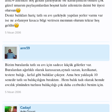
arm59 ailemize hoş geldin şarköydede bir kardeşimizin olması çok
güzel umarım paylaşımlardan hoşnut kalır ailemizin daimi bir üyesi
olursun
Deniz balıkları hariç tatlı su avı şarköyde yapılan yerler varmı var
ise ne avlanıyor kısaca bilgi verirsen memnun olurum tekrar hoş
geldin
5 Nisan 2006
arm59
Bizim buralarda tatlı su avı için sadece küçük göletler var.
Buralardan ağırlıklı olarak karasazan,aynalı sazan, kızılkanat,
testere balığı , kefal gibi balıklar çıkıyor. Ama ben yaklaşık 10
senedir tatlı su balıkçılığını bıraktım . Hem balık tadı olarak hemde
avcılık yönünden tuzlusu balıkçılığı çok daha cezbedici benim için.
5 Nisan 2006
Cadayl
Aylin Özyurt