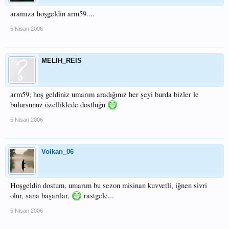
aramıza hoşgeldin arm59....
5 Nisan 2006
MELİH_REİS
arm59; hoş geldiniz umarım aradığınız her şeyi burda bizler le
bulursunuz özelliklede dostluğu
5 Nisan 2006
Volkan_06
Hoşgeldin dostum, umarım bu sezon misinan kuvvetli, iğnen sivri
olur, sana başarılar,
rastgele...
5 Nisan 2006