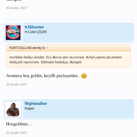
30 Aralık 2007
tr16hunter
H.Cahit ÇİÇEK
YURTOGLU40 demiş ki:
↑
merhaba balıkçı dostlar. Size Bursa dan yazıyorum. Kendi çapımızda amatör
balıkçılık yapıyorum. Tabivakit buldukça. Rastgele
Aramıza hoş geldin, keyifli paylaşımlar...
30 Aralık 2007
Nightwalker
Kagan
Hosgeldiniz...
31 Aralık 2007