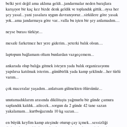
belki yeri değil ama aklıma geldi...jandarmalar neden barajlara
karışıyor bir kaç kez bizde denk geldik ve toplandık gittik...oysa her
şey yasal...yani yasalara uygun davranıyoruz...sirkülere göre yasak
yok...ama jandarmaya göre var...valla bu işten bir şey anlamadım....
neyse burası türkiye...
mesafe farketmez her yere giderim...yeterki balık olsun....
laptopum bağlamam oltam bunlardan vazgeçemem...
ankarada olup balığa gitmek isteyen yada balık organizasyonu
yapılırsa katılmak isterim...günübirlik yada kamp şeklinde...her türlü
varım...
çok maceralar yaşadım...anlatsam gülmekten ölürsünüz...
unutamadıklarım arasında dikilitaşta yağmurlu bir günde çamura
saplandık kaldık...ailecek...sorgun da 2 günde 42 tane sazan
yakalamam....kurtboğazında 10 kg sazan....
en büyük keyfim kamp ateşinde oturup çay içmek...sessizliği