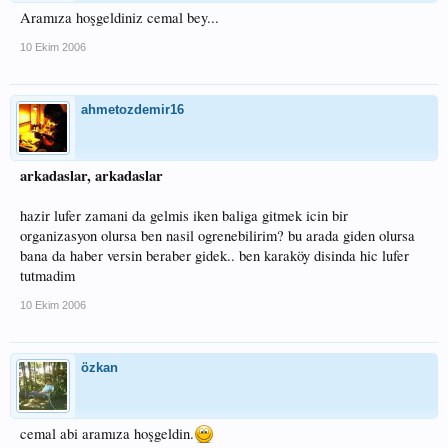
Aramıza hoşgeldiniz cemal bey...
10 Ekim 2006
ahmetozdemir16
arkadaslar, arkadaslar
hazir lufer zamani da gelmis iken baliga gitmek icin bir
organizasyon olursa ben nasil ogrenebilirim? bu arada giden olursa
bana da haber versin beraber gidek.. ben karaköy disinda hic lufer
tutmadim
10 Ekim 2006
özkan
cemal abi aramıza hoşgeldin.