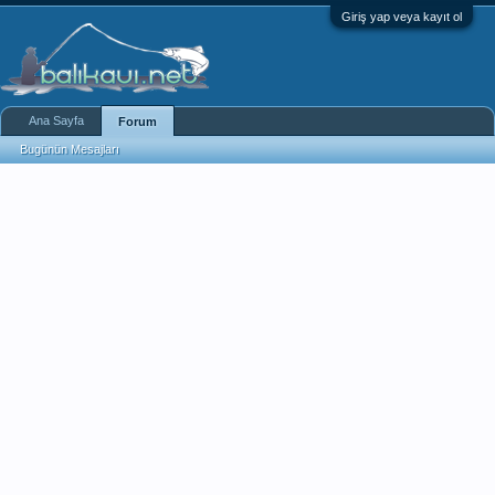
Giriş yap veya kayıt ol
Ana Sayfa
Forum
Bugünün Mesajları