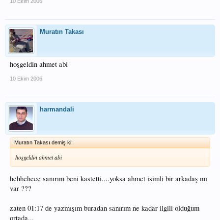
10 Ekim 2006
Muratın Takası
hoşgeldin ahmet abi
10 Ekim 2006
harmandali
Muratın Takası demiş ki:
hoşgeldin ahmet abi
hehheheee sanırım beni kastetti....yoksa ahmet isimli bir arkadaş mı
var ???
zaten 01:17 de yazmışım buradan sanırım ne kadar ilgili olduğum
ortada...