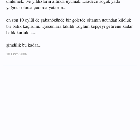
dinlemek...ve yıldızların altında uyumak....sadece soğuk yada
yağmur olursa çadırda yatarım...
en son 10 eylül de şabanözünde bir göletde oltamın ucundan kiloluk
bir balık kaçırdım....yosunlara takıldı...oğlum kepçeyi getirene kadar
balık kurtuldu....
şimdilik bu kadar...
10 Ekim 2006