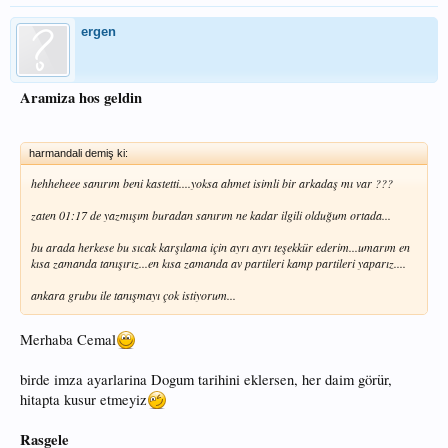
ergen
Aramiza hos geldin
harmandali demiş ki:
hehheheee sanırım beni kastetti....yoksa ahmet isimli bir arkadaş mı var ???
zaten 01:17 de yazmışım buradan sanırım ne kadar ilgili olduğum ortada...
bu arada herkese bu sıcak karşılama için ayrı ayrı teşekkür ederim...umarım en
kısa zamanda tanışırız...en kısa zamanda av partileri kamp partileri yaparız....
ankara grubu ile tanışmayı çok istiyorum...
Merhaba Cemal
birde imza ayarlarina Dogum tarihini eklersen, her daim görür,
hitapta kusur etmeyiz
Rasgele