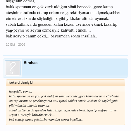
hoşgeldin cemal,
balık sporunun en çok zevk aldığım yönü bencede ,gece kamp
ateşinin etrafında oturup ortam ne gerektiriyorsa onu içmek,sohbet
etmek ve sizin de söylediğiniz gibi yıldızlar altında uyumak..
sabah kalkınca da geceden kalan közün üzerinde ekmek kızartıp
yağ-peynir ve zeytin ezmesiyle kahvaltı etmek....
bak acayip canım çekti,,,,bayramdan sonra inşallah..
10 Ekim 2006
Birahas
fsekerci demiş ki:
hoşgeldin cemal,
balık sporunun en çok zevk aldığım yönü bencede ,gece kamp ateşinin etrafında
oturup ortam ne gerektiriyorsa onu içmek,sohbet etmek ve sizin de söylediğiniz
gibi yıldızlar altında uyumak..
sabah kalkınca da geceden kalan közün üzerinde ekmek kızartıp yağ-peynir ve
zeytin ezmesiyle kahvaltı etmek....
bak acayip canım çekti,,,,bayramdan sonra inşallah..