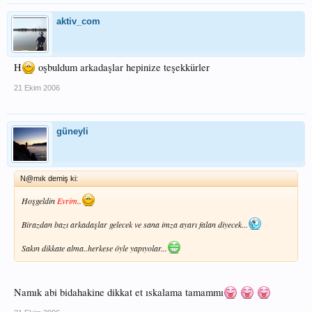
aktiv_com
H
oşbuldum arkadaşlar hepinize teşekkürler
21 Ekim 2006
güneyli
N@mık demiş ki:
Hoşgeldin
Evrim
..
Birazdan bazı arkadaşlar gelecek ve sana imza ayarı falan diyecek...
Sakın dikkate alma..herkese öyle yapıyolar...
Namık abi bidahakine dikkat et ıskalama tamammı