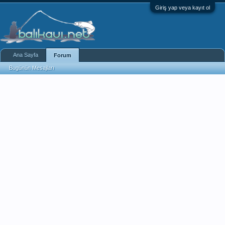
Giriş yap veya kayıt ol
Ana Sayfa
Forum
Bugünün Mesajları