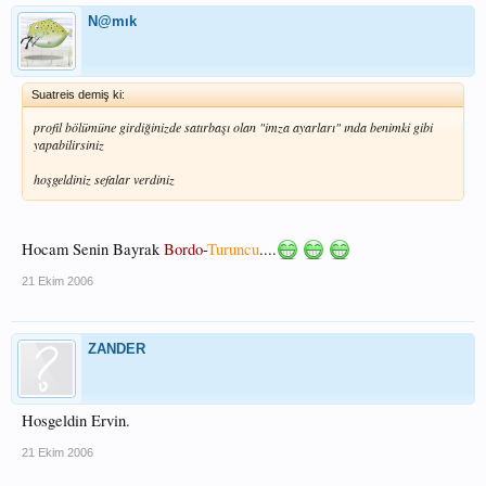
N@mık
Suatreis demiş ki:
profil bölümüne girdiğinizde satırbaşı olan "imza ayarları" ında benimki gibi
yapabilirsiniz
hoşgeldiniz sefalar verdiniz
Hocam Senin Bayrak
Bordo
-
Turuncu
....
21 Ekim 2006
ZANDER
Hosgeldin Ervin.
21 Ekim 2006