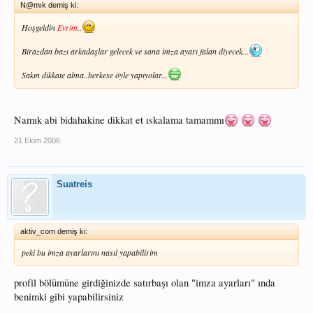
N@mık demiş ki:
Hoşgeldin
Evrim
..
Birazdan bazı arkadaşlar gelecek ve sana imza ayarı falan diyecek...
Sakın dikkate alma..herkese öyle yapıyolar...
Namık abi bidahakine dikkat et ıskalama tamammı
21 Ekim 2006
Suatreis
aktiv_com demiş ki:
peki bu imza ayarlarını nasıl yapabilirim
profil bölümüne girdiğinizde satırbaşı olan "imza ayarları" ında
benimki gibi yapabilirsiniz