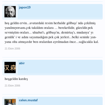
japon19
hoş geldin ervin...avatardaki resim herhalde gölbaşı' nda çekilmiş
yanılmıyorsam.çok takıldım oralara ... bereketlidir, güzeldir.pek
sevmiştim oraları... uluabat'ı, gölbaşı'nı, demirtaş'ı, mudanya' yı
gemlik' i ve adını sayamadığım pek çok yerleri...belki seninle yan-
yana olta atmışızdır ben oralardan ayrılmadan önce...sağlıcakla kal.
21 Ekim 2006
abir
hoşgeldin kardeş
21 Ekim 2006
celen.mustaf