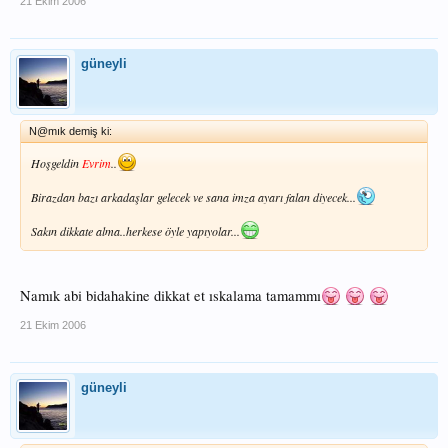
21 Ekim 2006
güneyli
N@mık demiş ki:
Hoşgeldin
Evrim
..
Birazdan bazı arkadaşlar gelecek ve sana imza ayarı falan diyecek...
Sakın dikkate alma..herkese öyle yapıyolar...
Namık abi bidahakine dikkat et ıskalama tamammı
21 Ekim 2006
güneyli