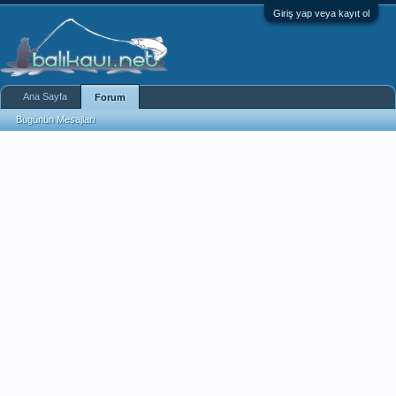
Giriş yap veya kayıt ol
Ana Sayfa
Forum
Bugünün Mesajları