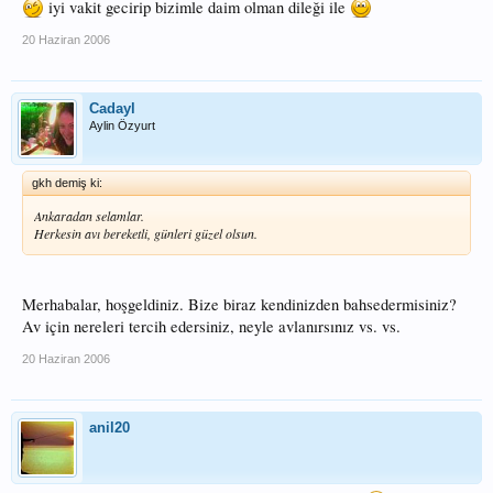
iyi vakit gecirip bizimle daim olman dileği ile
20 Haziran 2006
Cadayl
Aylin Özyurt
gkh demiş ki:
Ankaradan selamlar.
Herkesin avı bereketli, günleri güzel olsun.
Merhabalar, hoşgeldiniz. Bize biraz kendinizden bahsedermisiniz?
Av için nereleri tercih edersiniz, neyle avlanırsınız vs. vs.
20 Haziran 2006
anil20