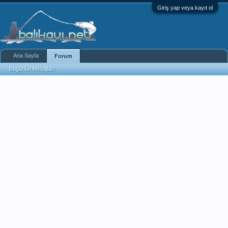
Giriş yap veya kayıt ol
Ana Sayfa
Forum
Bugünün Mesajları