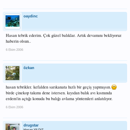
oaydinc
Hasan tebrik ederim. Çok güzel balıklar. Artık devamını bekliyoruz
haberin olsun..
6 Ekim 2006
özkan
hasan tebrikler. kefalden sarıkanata hızlı bir geçiş yapmışsın.
birde çinekop takımı dene istersen. kıyıdan balık avı kısmında
erdem'in açtığı konuda bu balığı avlama yöntemleri anlatılıyor.
6 Ekim 2006
drugstar
Hasan YILDIZ