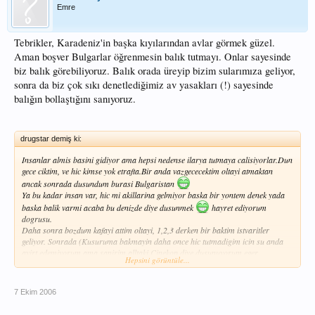
Emre
Tebrikler, Karadeniz'in başka kıyılarından avlar görmek güzel.
Aman boşver Bulgarlar öğrenmesin balık tutmayı. Onlar sayesinde
biz balık görebiliyoruz. Balık orada üreyip bizim sularımıza geliyor,
sonra da biz çok sıkı denetlediğimiz av yasakları (!) sayesinde
balığın bollaştığını sanıyoruz.
drugstar demiş ki:
Insanlar almis basini gidiyor ama hepsi nedense ilarya tutmaya calisiyorlar.Dun
gece ciktim, ve hic kimse yok etrafta.Bir anda vazgececektim oltayi atmaktan
ancak sonrada dusundum burasi Bulgaristan
Ya bu kadar insan var, hic mi akillarina gelmiyor baska bir yontem denek yada
baska balik varmi acaba bu denizde diye dusunmek
hayret ediyorum
dogrusu.
Daha sonra bozdum kafayi attim oltayi, 1,2,3 derken bir baktim istvaritler
geliyor. Sonrada (Kusuruma bakmayin daha once hic tutmadigim icin su anda
ayirt edemiyorum ama sanirim alltaki Cinekop diye dusunuyorum,eger
Hepsini görüntüle...
yaniliyorsam lutfen duzeltiniz) Cinekop geldi.
Hava bozmasaydi belki daha iyi bir av olacakti ama en azindan balik varmis onu
ogrendim.
7 Ekim 2006
Abi bunlara bence Balik Bakanida gerekiyor.Cok Tembel insanlar bunlar yaaaa.