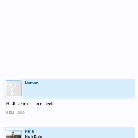
Numan
Hadi hayırlı olsun rastgele
6 Ekim 2006
REİS
Mahir Ersin