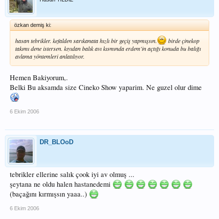
özkan demiş ki:
hasan tebrikler. kefalden sarıkanata hızlı bir geçiş yapmışsın.
birde çinekop
takımı dene istersen. kıyıdan balık avı kısmında erdem'in açtığı konuda bu balığı
avlama yöntemleri anlatılıyor.
Hemen Bakiyorum,.
Belki Bu aksamda size Cineko Show yaparim. Ne guzel olur dime
6 Ekim 2006
DR_BLOoD
tebrikler ellerine salık çook iyi av olmuş ...
şeytana ne oldu halen hastanedemi
(baçağını kırmışsın yaaa..)
6 Ekim 2006