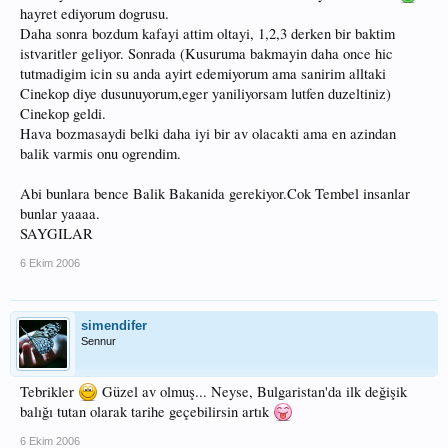
hayret ediyorum dogrusu.
Daha sonra bozdum kafayi attim oltayi, 1,2,3 derken bir baktim
istvaritler geliyor. Sonrada (Kusuruma bakmayin daha once hic
tutmadigim icin su anda ayirt edemiyorum ama sanirim alltaki
Cinekop diye dusunuyorum,eger yaniliyorsam lutfen duzeltiniz)
Cinekop geldi.
Hava bozmasaydi belki daha iyi bir av olacakti ama en azindan
balik varmis onu ogrendim.
Abi bunlara bence Balik Bakanida gerekiyor.Cok Tembel insanlar
bunlar yaaaa.
SAYGILAR
6 Ekim 2006
simendifer
Sennur
Tebrikler
Güzel av olmuş... Neyse, Bulgaristan'da ilk değişik
balığı tutan olarak tarihe geçebilirsin artık
6 Ekim 2006