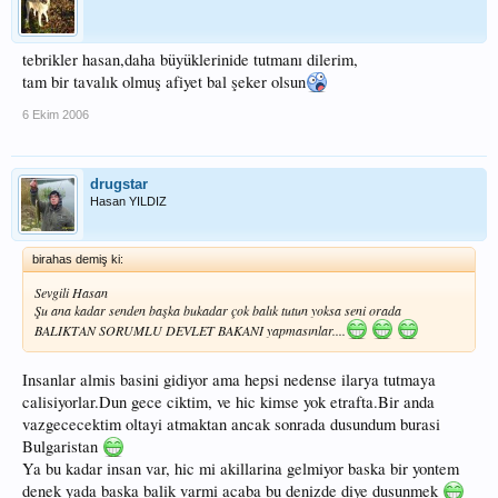
tebrikler hasan,daha büyüklerinide tutmanı dilerim,
tam bir tavalık olmuş afiyet bal şeker olsun
6 Ekim 2006
drugstar
Hasan YILDIZ
birahas demiş ki:
Sevgili Hasan
Şu ana kadar senden başka bukadar çok balık tutun yoksa seni orada
BALIKTAN SORUMLU DEVLET BAKANI yapmasınlar....
Insanlar almis basini gidiyor ama hepsi nedense ilarya tutmaya
calisiyorlar.Dun gece ciktim, ve hic kimse yok etrafta.Bir anda
vazgececektim oltayi atmaktan ancak sonrada dusundum burasi
Bulgaristan
Ya bu kadar insan var, hic mi akillarina gelmiyor baska bir yontem
denek yada baska balik varmi acaba bu denizde diye dusunmek