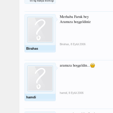
55 kg trakya kıvırcığı
Merhaba Faruk bey
Aramıza hoşgeldiniz
Birahas
,
8 Eylül 2006
Birahas
aramıza hoşgeldin...
hamdi
,
8 Eylül 2006
hamdi