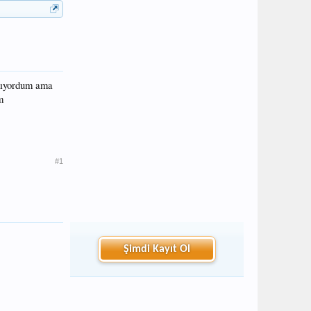
akıyordum ama
m
#1
Şimdi Kayıt Ol