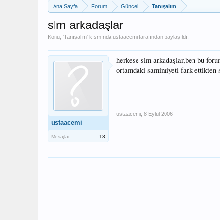
Ana Sayfa
Forum
Güncel
Tanışalım
slm arkadaşlar
Konu, '
Tanışalım
' kısmında
ustaacemi
tarafından paylaşıldı.
herkese slm arkadaşlar,ben bu for
ortamdaki samimiyeti fark ettikte
ustaacemi
,
8 Eylül 2006
ustaacemi
Mesajlar:
13