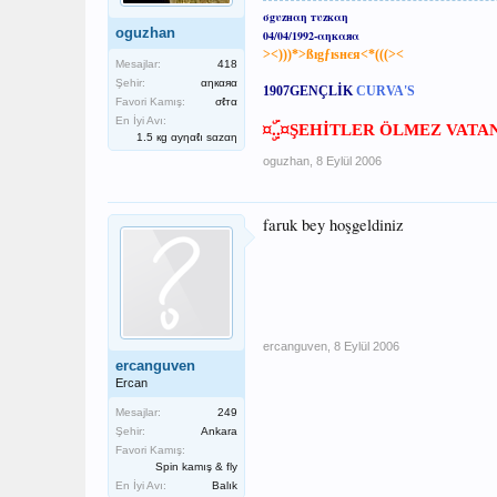
σgυzнαη тυzкαη
oguzhan
04/04/1992-αηкαяα
><)))*>ßıgƒıѕнєя<*(((><
Mesajlar:
418
Şehir:
αηкαяα
1907
GENÇLİK
CURVA'S
Favori Kamış:
σℓтα
En İyi Avı:
¤ۣۜ..¤
ŞEHİTLER ÖLMEZ VATA
1.5 кg αуηαℓı ѕαzαη
oguzhan
,
8 Eylül 2006
faruk bey hoşgeldiniz
ercanguven
,
8 Eylül 2006
ercanguven
Ercan
Mesajlar:
249
Şehir:
Ankara
Favori Kamış:
Spin kamış & fly
En İyi Avı:
Balık