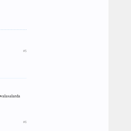
#5
ovalasalarda
#6