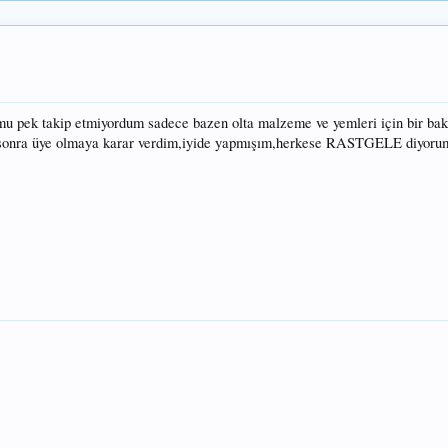
umu pek takip etmiyordum sadece bazen olta malzeme ve yemleri için bir b
n sonra üye olmaya karar verdim,iyide yapmışım,herkese RASTGELE diyoru