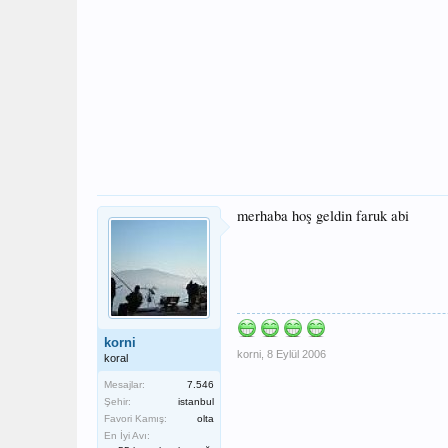
merhaba hoş geldin faruk abi
korni
korni
,
8 Eylül 2006
koral
Mesajlar:
7.546
Şehir:
istanbul
Favori Kamış:
olta
En İyi Avı: