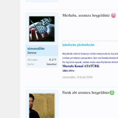
Merhaba, aramıza hoşgeldiniz
işimdeyim gücümdeyim
simendifer
Sennur
Büyüklük odur ki kimseye iltifat etmeyeceksin, hiç ki
yoldan çevirmeye çalışacaktır. İşte sen burada direnec
Mesajlar:
9.177
bu engelleri aşacak, ondan sonra sana büyüksün derler
Şehir:
İstanbul
Mustafa Kemal ATATÜRK
1881-193∞
simendifer
,
8 Eylül 2006
Faruk abi aramıza hoşgeldiniz