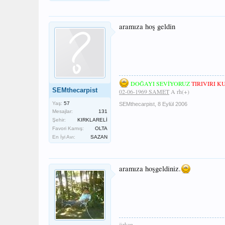
aramıza hoş geldin
DOĞAYI SEVİYORUZ
TIRIVIRI 
SEMthecarpist
02-06-1969 SAMET
A rh(+)
Yaş:
57
SEMthecarpist
,
8 Eylül 2006
Mesajlar:
131
Şehir:
KIRKLARELİ
Favori Kamış:
OLTA
En İyi Avı:
SAZAN
aramıza hoşgeldiniz.
özkan