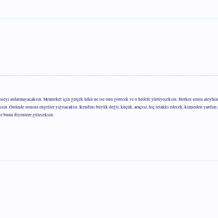
mseyi aldatmayacaksın. Memleket için gerçek ülkü ne ise onu görecek ve o hedefe yürüyeceksin. Herkes senin aleyhin
eksin. Önünde sonsuz engeller yığılacaktır. Kendini büyük değil, küçük, araçsız, hiç telakki edecek, kimseden yardı
se bunu diyenlere güleceksin.