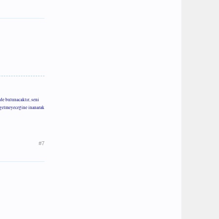
de bulunacaktır, seni
m gelmeyeceğine inanarak
#7