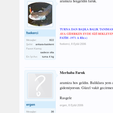
aramıza hoşgeldin faruk.
TURNA DAN BAŞKA BALIK TANIMA
fsekerci
AVA GİDERKEN EVDE SİZİ BEKLEY
FATİH -1971 A Rh(+)
Mesajlar:
822
fsekerci
,
8 Eylül 2006
Şehir:
ankara-batıkent
Favori Kamış:
sadece olta
En İyi Avı:
turna 4 kg
Merhaba Faruk
aramiza hos geldin. Baliklara yem 
gidemiyorsun. Güzel vakit gecirmen 
Rasgele
ergen
ergen
,
8 Eylül 2006
Mesajlar:
36