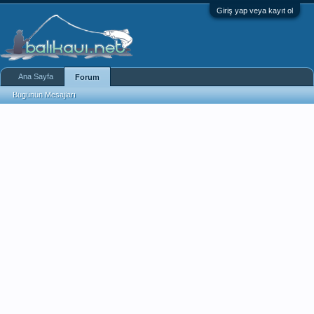
Giriş yap veya kayıt ol
Ana Sayfa
Forum
Bugünün Mesajları