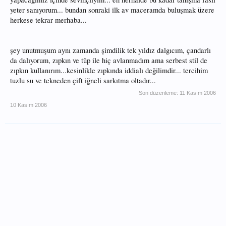
yeter sanıyorum... bundan sonraki ilk av maceramda buluşmak üzere
herkese tekrar merhaba...
şey unutmuşum aynı zamanda şimdilik tek yıldız dalgıcım, çandarlı
da dalıyorum, zıpkın ve tüp ile hiç avlanmadım ama serbest stil de
zıpkın kullanırım...kesinlikle zıpkında iddialı değilimdir... tercihim
tuzlu su ve tekneden çift iğneli sarkıtma oltadır...
Son düzenleme:
11 Kasım 2006
10 Kasım 2006