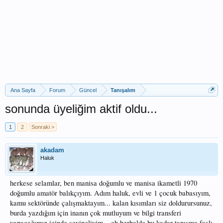
Ana Sayfa
Forum
Güncel
Tanışalım
sonunda üyeliğim aktif oldu...
1
2
Sonraki >
akadam
Haluk
herkese selamlar, ben manisa doğumlu ve manisa ikametli 1970
doğumlu amatör balıkçıyım. Adım haluk, evli ve 1 çocuk babasıyım,
kamu sektöründe çalışmaktayım... kalan kısımları siz doldurursunuz,
burda yazdığım için inanın çok mutluyum ve bilgi transferi
yapacağımız içinde sevinçliyim... eh herhalde bu kadar tanışma faslı