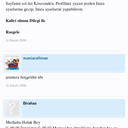
Sayfanin sol üst Kösesinden, Profiliniz yazan yerden Imza
ayarlarina gecip, Imza ayarlarini yapabilirsin.
Kalici olman Dilegi ile
Rasgele
11 Kasım 2006
maniacellman
aramıza hoşgeldin abi
11 Kasım 2006
Birahas
Merhaba Haluk Bey
% 99.98 İzmir'den % 00.02 Manisa'dan olmaklama beraber has ve