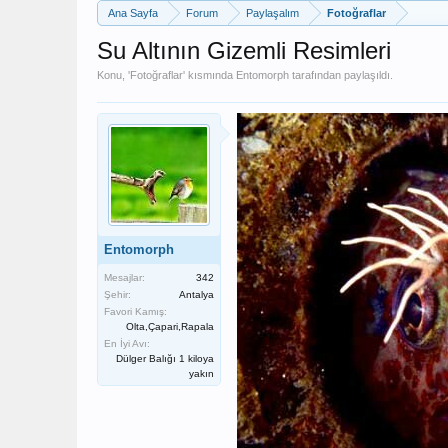
Ana Sayfa
Forum
Paylaşalım
Fotoğraflar
Su Altının Gizemli Resimleri
Konu, '
Fotoğraflar
' kısmında
Entomorph
tarafından paylaşıldı.
Entomorph
Mesajlar:
342
Şehir:
Antalya
Favori Kamış:
Olta,Çapari,Rapala
En İyi Avı:
Dülger Balığı 1 kiloya
yakın