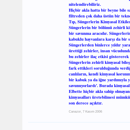
nitelendirebiliriz.
Hiçbir akla hatta bir beyne bile sa
filtreden çok daha üstün bir tekn
Tıp, Süngerlerin Kimyasal Etkile
Süngerlerin bir bölümü zehirli ki
bir savunma aracıdır. Süngerlerin
kabuklu hayvanlara karşı da bir 
Süngerlerden binlerce yıldır yar
ürettiği zehirler, insan vücudunda
bu zehirler ilaç etkisi göstererek 
Süngerlerin zehirli kimyasal bil
fark ettikleri sorulduğunda verdiğ
canlıların, kendi kimyasal korun
bir kabuk ya da iğne yardımıyla 
savunuyorlardı’. Burada kimyasal 
Elbette hiçbir akla sahip olmayan
kimyasalları üretebilmesi mümkün
son derece açıktır.
Canazor
,
7 Kasım 2006