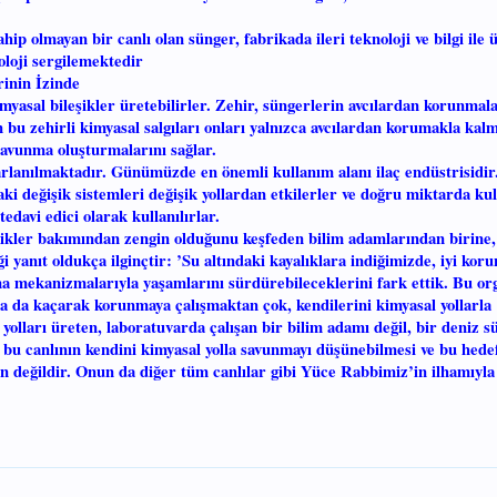
hip olmayan bir canlı olan sünger, fabrikada ileri teknoloji ve bilgi ile 
oloji sergilemektedir
rinin İzinde
myasal bileşikler üretebilirler. Zehir, süngerlerin avcılardan korunmala
 bu zehirli kimyasal salgıları onları yalnızca avcılardan korumakla kal
savunma oluşturmalarını sağlar.
arlanılmaktadır. Günümüzde en önemli kullanım alanı ilaç endüstrisidir
ki değişik sistemleri değişik yollardan etkilerler ve doğru miktarda kul
tedavi edici olarak kullanılırlar.
eşikler bakımından zengin olduğunu keşfeden bilim adamlarından birine,
i yanıt oldukça ilginçtir: ’Su altındaki kayalıklara indiğimizde, iyi ko
ma mekanizmalarıyla yaşamlarını sürdürebileceklerini fark ettik. Bu or
ya da kaçarak korunmaya çalışmaktan çok, kendilerini kimyasal yollarla
yolları üreten, laboratuvarda çalışan bir bilim adamı değil, bir deniz s
 bu canlının kendini kimyasal yolla savunmayı düşünebilmesi ve bu hede
 değildir. Onun da diğer tüm canlılar gibi Yüce Rabbimiz’in ilhamıyla 