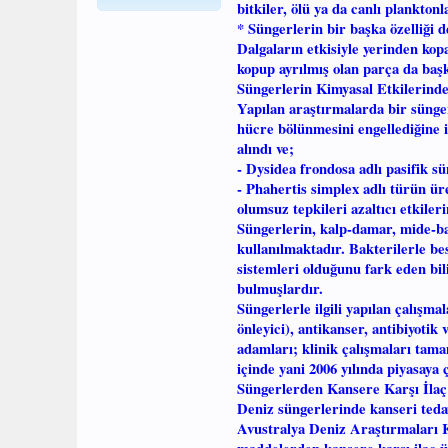
bitkiler, ölü ya da canlı planktonl
* Süngerlerin bir başka özelliği 
Dalgaların etkisiyle yerinden kop
kopup ayrılmış olan parça da başka
Süngerlerin Kimyasal Etkilerinde
Yapılan araştırmalarda bir sünge
hücre bölünmesini engellediğine i
alındı ve;
- Dysidea frondosa adlı pasifik sü
- Phahertis simplex adlı türün ür
olumsuz tepkileri azaltıcı etkiler
Süngerlerin, kalp-damar, mide-ba
kullanılmaktadır. Bakterilerle be
sistemleri olduğunu fark eden bili
bulmuşlardır.
Süngerlerle ilgili yapılan çalışm
önleyici), antikanser, antibiyotik
adamları; klinik çalışmaları tama
içinde yani 2006 yılında piyasaya 
Süngerlerden Kansere Karşı İlaç
Deniz süngerlerinde kanseri tedav
Avustralya Deniz Araştırmaları Ku