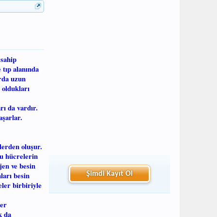
 sahip
 tıp alanında
arda uzun
p oldukları
rı da vardır.
aşarlar.
lerden oluşur.
Bu hücrelerin
jen ve besin
Şimdi Kayıt Ol
ları besin
ler birbiriyle
ger
k da