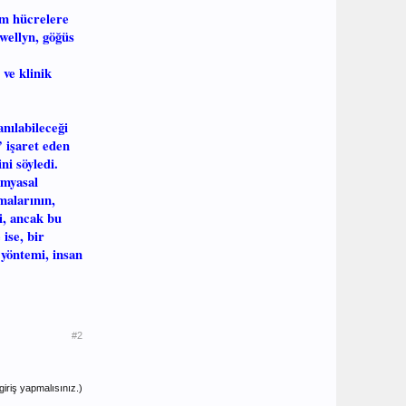
am hücrelere
ewellyn, göğüs
ve klinik
anılabileceği
’ işaret eden
ni söyledi.
imyasal
malarının,
ni, ancak bu
ise, bir
 yöntemi, insan
#2
iriş yapmalısınız.)