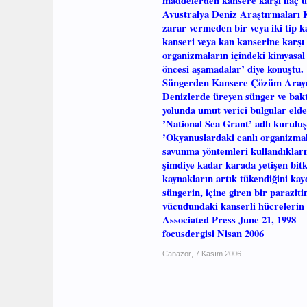
maddelerden kansere karşı ilaç ür
Avustralya Deniz Araştırmaları K
zarar vermeden bir veya iki tip k
kanseri veya kan kanserine karşı 
organizmaların içindeki kimyasal
öncesi aşamadalar’ diye konuştu.
Süngerden Kansere Çözüm Arayı
Denizlerde üreyen sünger ve bakter
yolunda umut verici bulgular elde
’National Sea Grant’ adlı kuruluş
’Okyanuslardaki canlı organizmal
savunma yöntemleri kullandıklarını
şimdiye kadar karada yetişen bitki
kaynakların artık tükendiğini kay
süngerin, içine giren bir parazi
vücudundaki kanserli hücrelerin 
Associated Press June 21, 1998
focusdergisi Nisan 2006
Canazor
,
7 Kasım 2006