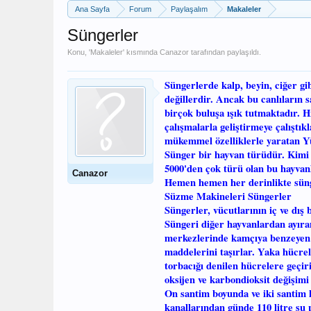
Ana Sayfa
Forum
Paylaşalım
Makaleler
Süngerler
Konu, '
Makaleler
' kısmında
Canazor
tarafından paylaşıldı.
Süngerlerde kalp, beyin, ciğer gi
değillerdir. Ancak bu canlıların
birçok buluşa ışık tutmaktadır. H
çalışmalarla geliştirmeye çalıştık
mükemmel özelliklerle yaratan Y
Sünger bir hayvan türüdür. Kimi 
5000'den çok türü olan bu hayvanl
Canazor
Hemen hemen her derinlikte sü
Süzme Makineleri Süngerler
Süngerler, vücutlarının iç ve dış
Süngeri diğer hayvanlardan ayıra
merkezlerinde kamçıya benzeyen k
maddelerini taşırlar. Yaka hücrel
torbacığı denilen hücrelere geçiri
oksijen ve karbondioksit değişimi
On santim boyunda ve iki santim k
kanallarından günde 110 litre su p