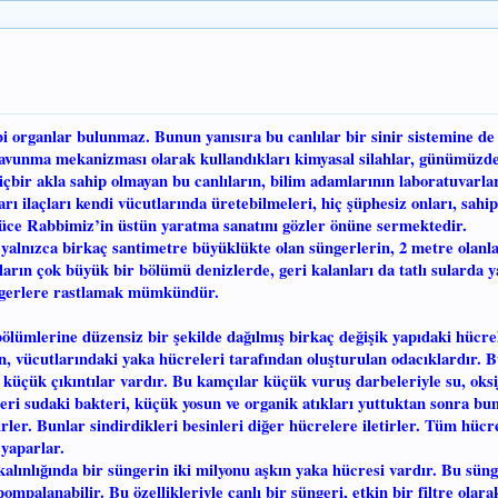
bi organlar bulunmaz. Bunun yanısıra bu canlılar bir sinir sistemine de
 savunma mekanizması olarak kullandıkları kimyasal silahlar, günümüzde
içbir akla sahip olmayan bu canlıların, bilim adamlarının laboratuvarl
ları ilaçları kendi vücutlarında üretebilmeleri, hiç şüphesiz onları, sahi
üce Rabbimiz’in üstün yaratma sanatını gözler önüne sermektedir.
yalnızca birkaç santimetre büyüklükte olan süngerlerin, 2 metre olanla
arın çok büyük bir bölümü denizlerde, geri kalanları da tatlı sularda y
ngerlere rastlamak mümkündür.
 bölümlerine düzensiz bir şekilde dağılmış birkaç değişik yapıdaki hücre
n, vücutlarındaki yaka hücreleri tarafından oluşturulan odacıklardır. 
üçük çıkıntılar vardır. Bu kamçılar küçük vuruş darbeleriyle su, oksi
eri sudaki bakteri, küçük yosun ve organik atıkları yuttuktan sonra bun
rler. Bunlar sindirdikleri besinleri diğer hücrelere iletirler. Tüm hücre
 yaparlar.
alınlığında bir süngerin iki milyonu aşkın yaka hücresi vardır. Bu sün
ompalanabilir. Bu özellikleriyle canlı bir süngeri, etkin bir filtre olara