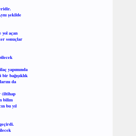
ridir.
Aynı şekilde
 yol açan
zer sonuçlar
bilecek
 ilaç yapımında
 bir bağışıklık
larını da
 (iltihap
n bilim
ın bu yıl
geçirdi.
ilecek