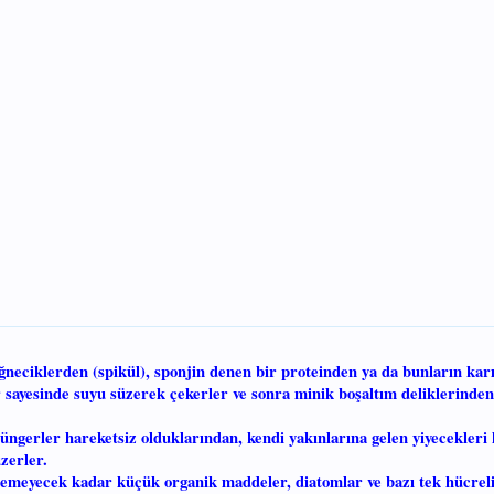
l iğneciklerden (spikül), sponjin denen bir proteinden ya da bunların ka
r sayesinde suyu süzerek çekerler ve sonra minik boşaltım deliklerinden
süngerler hareketsiz olduklarından, kendi yakınlarına gelen yiyecekleri 
zerler.
ülemeyecek kadar küçük organik maddeler, diatomlar ve bazı tek hücrel