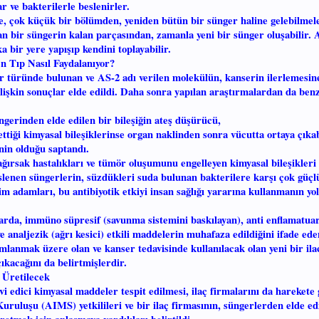
ar ve bakterilerle beslenirler.
de, çok küçük bir bölümden, yeniden bütün bir sünger haline gelebilmele
an bir süngerin kalan parçasından, zamanla yeni bir sünger oluşabilir. 
 bir yere yapışıp kendini toplayabilir.
n Tıp Nasıl Faydalanıyor?
r türünde bulunan ve AS-2 adı verilen molekülün, kanserin ilerlemesine
lişkin sonuçlar elde edildi. Daha sonra yapılan araştırmalardan da ben
ngerinden elde edilen bir bileşiğin ateş düşürücü,
ettiği kimyasal bileşiklerinse organ naklinden sonra vücutta ortaya çıka
inin olduğu saptandı.
ğırsak hastalıkları ve tümör oluşumunu engelleyen kimyasal bileşikleri
slenen süngerlerin, süzdükleri suda bulunan bakterilere karşı çok güçlü
m adamları, bu antibiyotik etkiyi insan sağlığı yararına kullanmanın yol
alarda, immüno süpresif (savunma sistemini baskılayan), anti enflamatuar
 ve analjezik (ağrı kesici) etkili maddelerin muhafaza edildiğini ifade ede
mlanmak üzere olan ve kanser tedavisinde kullanılacak olan yeni bir ilac
çıkacağını da belirtmişlerdir.
 Üretilecek
i edici kimyasal maddeler tespit edilmesi, ilaç firmalarını da harekete 
ruluşu (AIMS) yetkilileri ve bir ilaç firmasının, süngerlerden elde ed