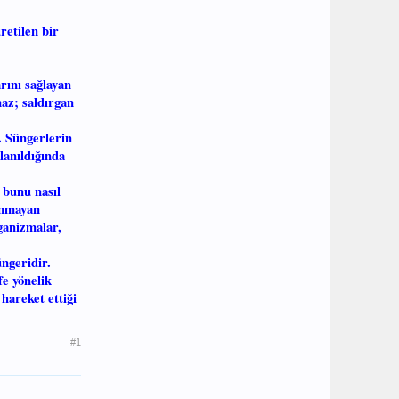
üretilen bir
rını sağlayan
maz; saldırgan
. Süngerlerin
lanıldığında
 bunu nasıl
runmayan
ganizmalar,
üngeridir.
fe yönelik
hareket ettiği
#1