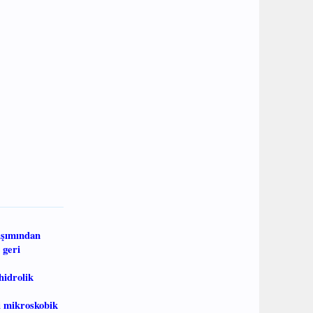
rışımından
 geri
hidrolik
i mikroskobik