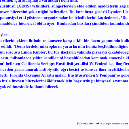
etmek için anlaşmaya vardıkları belirtildi.
uruluşu (AIMS) yetkilileri, süngerlerden elde edilen maddelerin sağl
anser hücresini yok ettiğini belirttiler. Bu kuruluşta görevli Lyndon Ll
potansiyel etki gösteren organizmalar belirlediklerini kaydederek, ’Bu
 maddeler hücreleri öldürüyor. Bunlardan bazıları şimdiden tanımlandı 
şları
ilerin, eklem iltihabı ve kansere karşı etkili bir ilacın yapımında kull
 edildi. ’Denizlerdeki mikropların yararlarının henüz keşfedilmediğine
un sözcüsü Linda Kupfer, bu tür ilaçların yakında piyasaya çıkabileceği
arın, milyonlarca yıldır kendilerini hastalıklardan korumak amacıyla k
’ belirten California Scripps Enstitüsü yetkilisi W.Fenical ise, ilaç fir
lerden yararlanarak antibiyotik, ağrı kesici ve kanser ilacı ürettikleri
detti. Florida Okyanus Araştırmaları Enstitüsü'nden S.Pompani'ye göre 
tin hızla üreyen hücrelerini öldürmek için başvurduğu kimyasal savunma
yok edilmesinde kullanılabilecek.
(Cevap yazmak için üye olmalı veya g