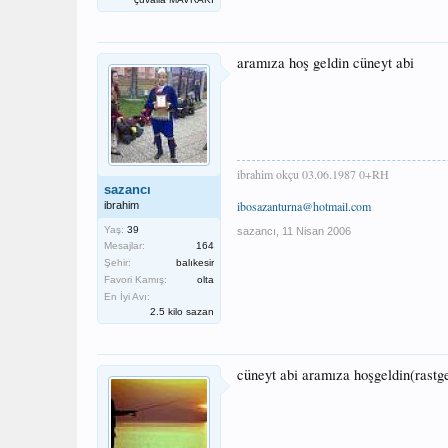
aramıza hoş geldin cüneyt abi
ibrahim okçu 03.06.1987 0+RH
sazancı
ibosazanturna@hotmail.com
ibrahim
Yaş:
39
sazancı
,
11 Nisan 2006
Mesajlar:
164
Şehir:
balıkesir
Favori Kamış:
olta
En İyi Avı:
2.5 kilo sazan
cüneyt abi aramıza hoşgeldin(rastg