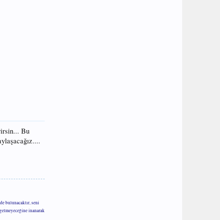
rsin... Bu
ylaşacağız....
de bulunacaktır, seni
m gelmeyeceğine inanarak