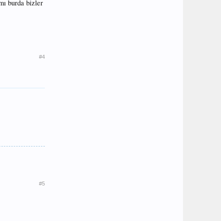
mı burda bizler
#4
#5