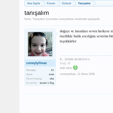
Ana Sayfa
Forum
Güncel
Tanışalım
tanışalım
Konu, '
Tanışalım
' kısmında
cuneytyilmaz
tarafından paylaşıldı.
doğayı ve insanları seven herkese 
özellikle balık avcılığını severim b
teşekkürler
İL : İZMİR /BORNOVA
cuneytyilmaz
YAŞ :35
artık tekne
Mesajlar:
41
cuneytyilmaz
,
11 Nisan 2006
Şehir:
izmir
Favori Kamış:
olta
En İyi Avı:
levrek 1.5kg