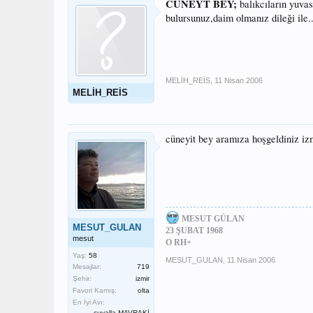
CÜNEYT BEY;
balıkcıların yuvas
bulursunuz,daim olmanız dileği ile.
MELİH_REİS
,
11 Nisan 2006
MELİH_REİS
cüneyit bey aramıza hoşgeldiniz izm
MESUT GÜLAN
MESUT_GULAN
23 ŞUBAT 1968
mesut
O RH+
Yaş:
58
MESUT_GULAN
,
11 Nisan 2006
Mesajlar:
719
Şehir:
izmir
Favori Kamış:
olta
En İyi Avı:
çuvalla MAVRAKİ