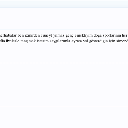
merhabalar ben izmirden cüneyt yılmaz genç emekliyim doğa sporlarının her 
ütün üyelerle tanışmak isterim saygılarımla ayrıca yol gösterdiğin için simen