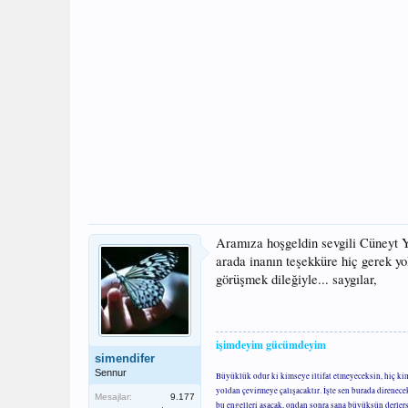
Aramıza hoşgeldin sevgili Cüneyt Y
arada inanın teşekküre hiç gerek yo
görüşmek dileğiyle... saygılar,
işimdeyim gücümdeyim
simendifer
Sennur
Büyüklük odur ki kimseye iltifat etmeyeceksin, hiç ki
yoldan çevirmeye çalışacaktır. İşte sen burada direnec
Mesajlar:
9.177
bu engelleri aşacak, ondan sonra sana büyüksün derler