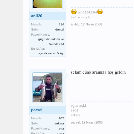
anıl-22.05.1986
anil20
(herkese rastgele)
anil20
,
12 Nisan 2006
Mesajlar:
414
Şehir:
denizli
Favori Kamış:
gırgır dip takımı ve
şamandıra
En İyi Avı:
aynalı sazan 5 kg.
selam cüno aramıza hoş ğeldin
oğuz seçki
parsel
1964
ankara
Mesajlar:
202
parsel
,
12 Nisan 2006
Şehir:
ankara
Favori Kamış:
olta
En İyi Avı:
turna