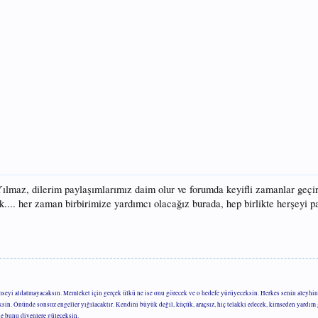
ılmaz, dilerim paylaşımlarımız daim olur ve forumda keyifli zamanlar geçiri
k.... her zaman birbirimize yardımcı olacağız burada, hep birlikte herşeyi pa
mseyi aldatmayacaksın. Memleket için gerçek ülkü ne ise onu görecek ve o hedefe yürüyeceksin. Herkes senin aleyhin
eksin. Önünde sonsuz engeller yığılacaktır. Kendini büyük değil, küçük, araçsız, hiç telakki edecek, kimseden yardı
se bunu diyenlere güleceksin.