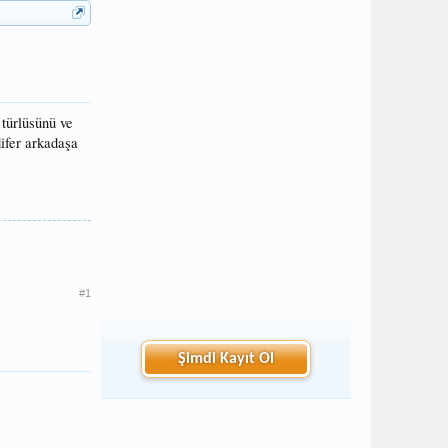
türlüsünü ve
difer arkadaşa
#1
Şimdi Kayıt Ol