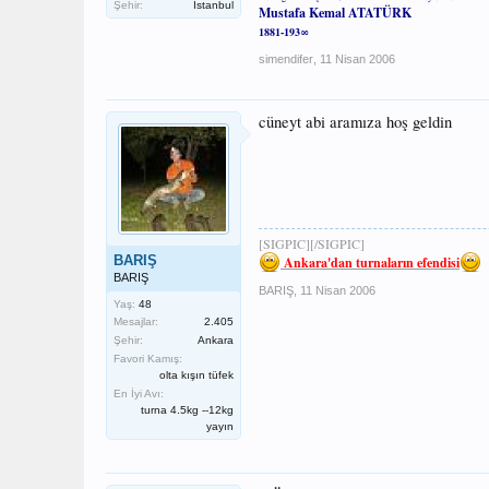
Şehir:
İstanbul
Mustafa Kemal ATATÜRK
1881-193∞
simendifer
,
11 Nisan 2006
cüneyt abi aramıza hoş geldin
[SIGPIC][/SIGPIC]
BARIŞ
Ankara'dan turnaların efendisi
BARIŞ
BARIŞ
,
11 Nisan 2006
Yaş:
48
Mesajlar:
2.405
Şehir:
Ankara
Favori Kamış:
olta kışın tüfek
En İyi Avı:
turna 4.5kg --12kg
yayın