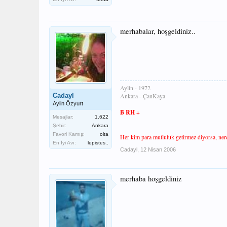
merhabalar, hoşgeldiniz..
Aylin - 1972
Cadayl
Ankara - ÇanKaya
Aylin Özyurt
B RH +
Mesajlar:
1.622
Şehir:
Ankara
Favori Kamış:
olta
Her kim para mutluluk getirmez diyorsa, nerde
En İyi Avı:
lepistes..
Cadayl
,
12 Nisan 2006
merhaba hoşgeldiniz