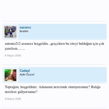
sazancı
ibrahim
antonio212 aramıza hoşgeldin...gerçekten bu siteyi bulduğun için çok
şanslısın........
8 Mayıs 2006
Cadayl
Aylin Özyurt
Toprağım, hoşgeldiniz. Adananın neresinde oturuyorsunuz? Balığa
nerelere gidiyorsunuz?
8 Mayıs 2006