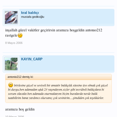
kral balıkçı
mustafa gedikoğlu
inşallah güzel vakitler geçirirsin aramıza hoşgeldin antonıo212
rastgele
8 Mayıs 2006
KAYIN_CARP
antonio212 demiş ki:
böylesine güzel ve seviyeli bir amatör balıkçılık sitesine üye olmak çok güzel
bi duygu.ben adanadan ufuk 23 yaşındayım.sizler gibi tecrübeli balıkçılara bi
sorum olacaktı ben adanada oturmaktayım bizim buralarda nerde balık
tutabilirim bana yardımcı olursanız çok sevinirim....şimdiden çok teşekkürler.
aramıza hoş geldin
10 Mayıs 2006