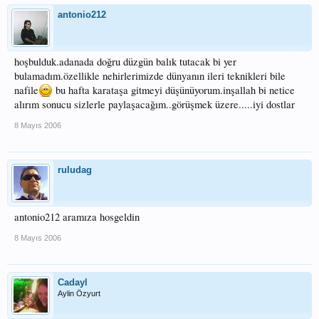
antonio212
hoşbulduk.adanada doğru düzgün balık tutacak bi yer
bulamadım.özellikle nehirlerimizde dünyanın ileri teknikleri bile
nafile
bu hafta karataşa gitmeyi düşünüyorum.inşallah bi netice
alırım sonucu sizlerle paylaşacağım..görüşmek üzere.....iyi dostlar
8 Mayıs 2006
ruludag
antonio212 aramıza hosgeldin
8 Mayıs 2006
Cadayl
Aylin Özyurt