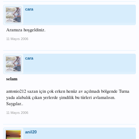
cara
Aramıza hoşgeldiniz.
11 Mayıs 2006
cara
selam
antonio212 sazan için çok erken henüz av açılmadı bölgende Turna
yada alabalık çıkan yerlerde şimdilik bu türleri avlamalısın.
Saygılar..
11 Mayıs 2006
anil20