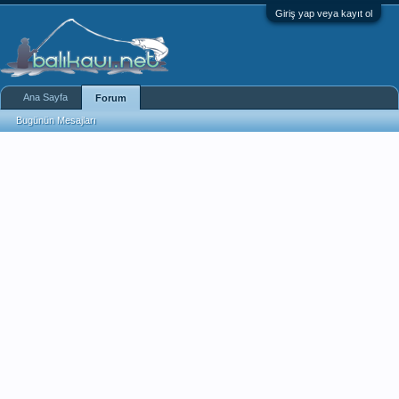
Giriş yap veya kayıt ol
Ana Sayfa
Forum
Bugünün Mesajları