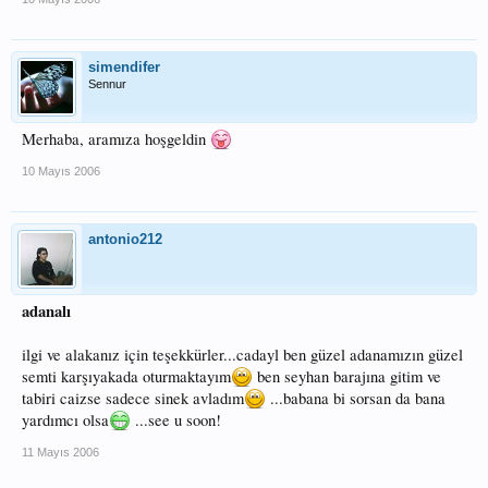
simendifer
Sennur
Merhaba, aramıza hoşgeldin
10 Mayıs 2006
antonio212
adanalı
ilgi ve alakanız için teşekkürler...cadayl ben güzel adanamızın güzel
semti karşıyakada oturmaktayım
ben seyhan barajına gitim ve
tabiri caizse sadece sinek avladım
...babana bi sorsan da bana
yardımcı olsa
...see u soon!
11 Mayıs 2006