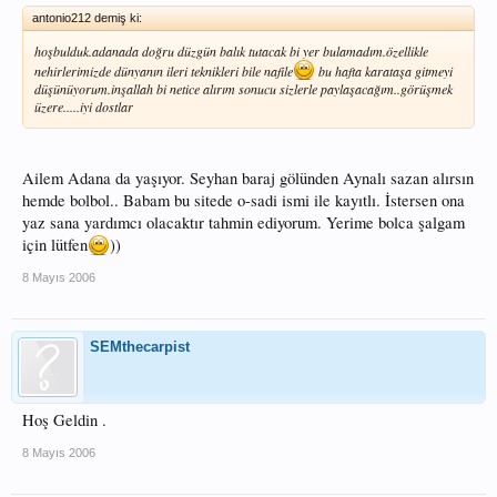
antonio212 demiş ki:
hoşbulduk.adanada doğru düzgün balık tutacak bi yer bulamadım.özellikle
nehirlerimizde dünyanın ileri teknikleri bile nafile
bu hafta karataşa gitmeyi
düşünüyorum.inşallah bi netice alırım sonucu sizlerle paylaşacağım..görüşmek
üzere.....iyi dostlar
Ailem Adana da yaşıyor. Seyhan baraj gölünden Aynalı sazan alırsın
hemde bolbol.. Babam bu sitede o-sadi ismi ile kayıtlı. İstersen ona
yaz sana yardımcı olacaktır tahmin ediyorum. Yerime bolca şalgam
için lütfen
))
8 Mayıs 2006
SEMthecarpist
Hoş Geldin .
8 Mayıs 2006