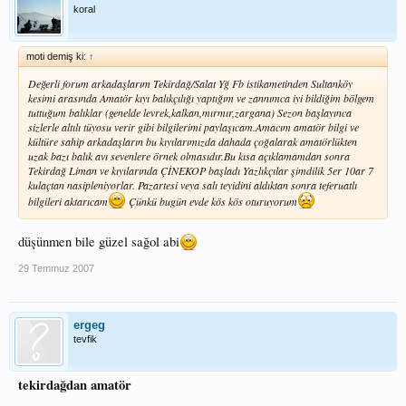
koral
moti demiş ki:
↑
Değerli forum arkadaşlarım Tekirdağ/Salat Yğ Fb istikametinden Sultanköy
kesimi arasında Amatör kıyı balıkçılığı yaptığım ve zannımca iyi bildiğim bölgem
tuttuğum balıklar (genelde levrek,kalkan,mırmır,zargana) Sezon başlayınca
sizlerle altılı tüyosu verir gibi bilgilerimi paylaşıcam.Amacım amatör bilgi ve
kültüre sahip arkadaşların bu kıyılarımızda dahada çoğalarak amatörlükten
uzak bazı balık avı sevenlere örnek olmasıdır.Bu kısa açıklamamdan sonra
Tekirdağ Liman ve kıyılarında ÇİNEKOP başladı Yazlıkçılar şimdilik 5er 10ar 7
kulaçtan nasipleniyorlar. Pazartesi veya salı teyidini aldıktan sonra teferuatlı
bilgileri aktarıcam
Çünkü bugün evde kös kös oturuyorum
düşünmen bile güzel sağol abi
29 Temmuz 2007
ergeg
tevfik
tekirdağdan amatör