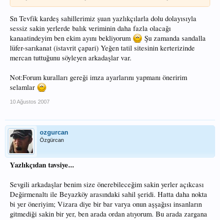
Sn Tevfik kardeş sahillerimiz şuan yazlıkçılarla dolu dolayısıyla
sessiz sakin yerlerde balık veriminin daha fazla olacağı
kanaatindeyim ben ekim ayını bekliyorum
Şu zamanda sandalla
lüfer-sarıkanat (istavrit çapari) Yeğen tatil sitesinin kerterizinde
mercan tuttuğunu söyleyen arkadaşlar var.
Not:Forum kuralları gereği imza ayarlarını yapmanı öneririm
selamlar
10 Ağustos 2007
ozgurcan
Özgürcan
Yazlıkçıdan tavsiye...
Sevgili arkadaşlar benim size önerebileceğim sakin yerler açıkcası
Değirmenaltı ile Beyazköy arasındaki sahil şeridi. Hatta daha nokta
bi yer öneriyim; Vizara diye bir bar varya onun aşşağısı insanların
gitmediği sakin bir yer, ben arada ordan atıyorum. Bu arada zargana