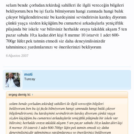
selam bende çorludan.tekirdağ sahilleri ile ilgili vereceğin bilgileri
bekliyorum.ben bu işi fazla bilmiyorum hangi zamnada hangi balık
çıkıyor bilgilendirirseniz bu kardeşinini sevindirirsin kardeş diyorum
çünkü yaşça sizden küçüğüm.bu cumartesi arkadaşlarla yeniçiftlik
pilajında bir iskele var bilirsiniz herhalde oraya takıldık akşam 5 ten
pazar sabahı 10;a kadar.dört kişi 8 mırmır 10 istarvit 1 adet 600-
700gr lüfer.pek tatmin etmedi siz daha deneyimlisinizdir
tahminimce.yardımlarınızı ve önerilerinizi bekliyorum
6 Ağustos 2007
moti
Tuncay
ergeg demiş ki:
↑
selam bende çorludan.tekirdağ sahilleri ile ilgili vereceğin bilgileri
bekliyorum.ben bu işi fazla bilmiyorum hangi zamnada hangi balık çıkıyor
bilgilendirirseniz bu kardeşinini sevindirirsin kardeş diyorum çünkü yaşça
sizden küçüğüm.bu cumartesi arkadaşlarla yeniçiftlik pilajında bir iskele var
bilirsiniz herhalde oraya takıldık akşam 5 ten pazar sabahı 10;a kadar.dört kişi
8 mırmır 10 istarvit 1 adet 600-700gr lüfer.pek tatmin etmedi siz daha
deneyimlisinizdir tahminimce.yardımlarınızı ve önerilerinizi bekliyorum