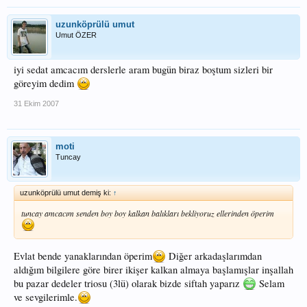
uzunköprülü umut
Umut ÖZER
iyi sedat amcacım derslerle aram bugün biraz boştum sizleri bir
göreyim dedim
31 Ekim 2007
moti
Tuncay
uzunköprülü umut demiş ki:
↑
tuncay amcacım senden boy boy kalkan balıkları bekliyoruz ellerinden öperim
Evlat bende yanaklarından öperim
Diğer arkadaşlarımdan
aldığım bilgilere göre birer ikişer kalkan almaya başlamışlar inşallah
bu pazar dedeler triosu (3lü) olarak bizde siftah yaparız
Selam
ve sevgilerimle.