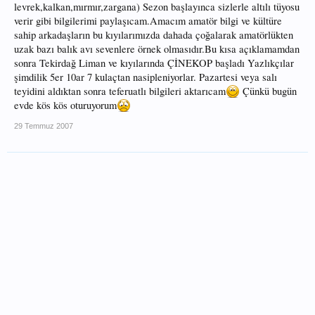
levrek,kalkan,mırmır,zargana) Sezon başlayınca sizlerle altılı tüyosu
verir gibi bilgilerimi paylaşıcam.Amacım amatör bilgi ve kültüre
sahip arkadaşların bu kıyılarımızda dahada çoğalarak amatörlükten
uzak bazı balık avı sevenlere örnek olmasıdır.Bu kısa açıklamamdan
sonra Tekirdağ Liman ve kıyılarında ÇİNEKOP başladı Yazlıkçılar
şimdilik 5er 10ar 7 kulaçtan nasipleniyorlar. Pazartesi veya salı
teyidini aldıktan sonra teferuatlı bilgileri aktarıcam
Çünkü bugün
evde kös kös oturuyorum
29 Temmuz 2007