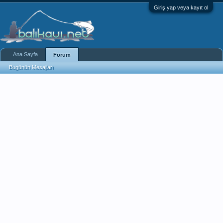
Giriş yap veya kayıt ol
Ana Sayfa
Forum
Bugünün Mesajları