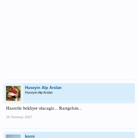
Huseyin Alp Arslan
Huseyin Alp Arslan
Hasretle bekliyor olacagiz... Rastgelsin...
29 Temmuz 2007
korni