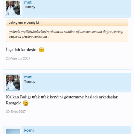
moti
Tuncay
balıkçıemre demiş ki:
↑
yakında yeşilköy/bakırköy/zeytinburnu sahiline ağustosun sonuna doğru çinekop
başlıcak çinekop sarıkanat ...
İnşallah kardeşim
28 Ağustos 2007
moti
Tuncay
Kalkan Balığı ufak ufak kendini göstermeye başladı arkadaşlar.
Rastgele
30 Ekim 2007
korni