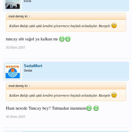
koral
moti demiş ki:
↑
Kalkan Balığı ufak ufak kendini göstermeye başladı arkadaşlar. Rastgele
tuncay abi sağol ya kalkan mı
30 Ekim 2007
SedatMert
Sedat
moti demiş ki:
↑
Kalkan Balığı ufak ufak kendini göstermeye başladı arkadaşlar. Rastgele
Hani nerede Tuncay bey? Tutmadan inanmam
30 Ekim 2007