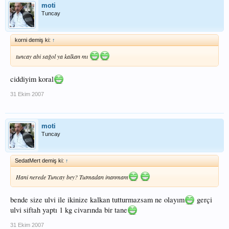
moti
Tuncay
korni demiş ki:
↑
tuncay abi sağol ya kalkan mı
ciddiyim koral
31 Ekim 2007
moti
Tuncay
SedatMert demiş ki:
↑
Hani nerede Tuncay bey? Tutmadan inanmam
bende size ulvi ile ikinize kalkan tutturmazsam ne olayım
gerçi
ulvi siftah yaptı 1 kg civarında bir tane
31 Ekim 2007