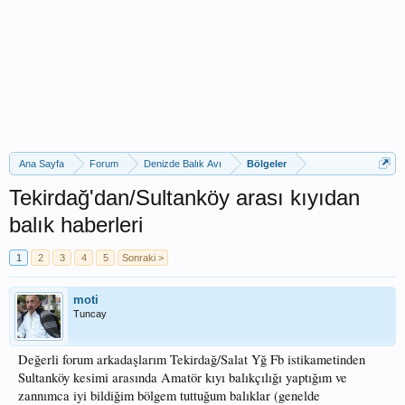
Ana Sayfa
Forum
Denizde Balık Avı
Bölgeler
Tekirdağ'dan/Sultanköy arası kıyıdan
balık haberleri
1
2
3
4
5
Sonraki >
moti
Tuncay
Değerli forum arkadaşlarım Tekirdağ/Salat Yğ Fb istikametinden
Sultanköy kesimi arasında Amatör kıyı balıkçılığı yaptığım ve
zannımca iyi bildiğim bölgem tuttuğum balıklar (genelde