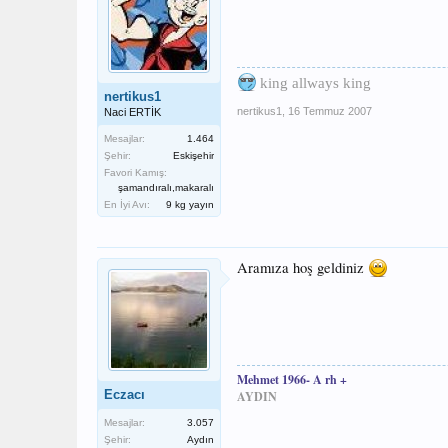
king allways king
nertikus1
nertikus1
,
16 Temmuz 2007
Naci ERTİK
Mesajlar:
1.464
Şehir:
Eskişehir
Favori Kamış:
şamandıralı,makaralı
En İyi Avı:
9 kg yayın
Aramıza hoş geldiniz
Mehmet 1966- A rh +
Eczacı
AYDIN
Mesajlar:
3.057
Şehir:
Aydın