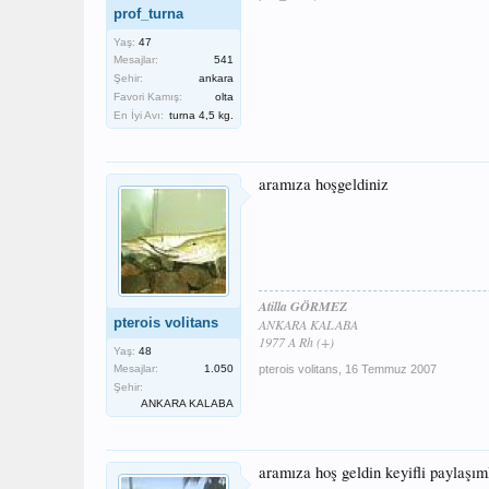
prof_turna
Yaş:
47
Mesajlar:
541
Şehir:
ankara
Favori Kamış:
olta
En İyi Avı:
turna 4,5 kg.
aramıza hoşgeldiniz
Atilla GÖRMEZ
pterois volitans
ANKARA KALABA
1977 A Rh (+)
Yaş:
48
Mesajlar:
1.050
pterois volitans
,
16 Temmuz 2007
Şehir:
ANKARA KALABA
aramıza hoş geldin keyifli paylaşım