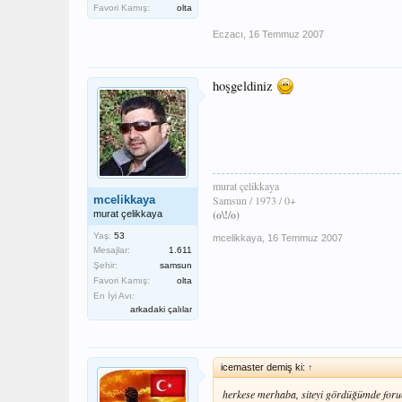
Favori Kamış:
olta
Eczacı
,
16 Temmuz 2007
hoşgeldiniz
murat çelikkaya
mcelikkaya
Samsun / 1973 / 0+
(o\!/o)
murat çelikkaya
Yaş:
53
mcelikkaya
,
16 Temmuz 2007
Mesajlar:
1.611
Şehir:
samsun
Favori Kamış:
olta
En İyi Avı:
arkadaki çalılar
icemaster demiş ki:
↑
herkese merhaba, siteyi gördüğümde forumd