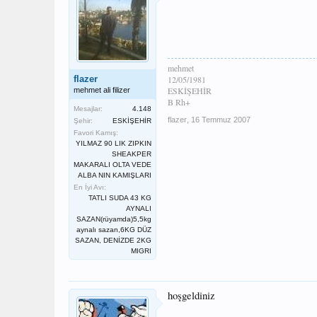
mehmet
flazer
12/05/1981
ESKİŞEHİR
mehmet ali filizer
B Rh+
Mesajlar:
4.148
flazer
,
16 Temmuz 2007
Şehir:
ESKİŞEHİR
Favori Kamış:
YILMAZ 90 LIK ZIPKIN
SHEAKPER
MAKARALI OLTA VEDE
ALBA NIN KAMIŞLARI
En İyi Avı:
TATLI SUDA 43 KG
AYNALI
SAZAN(rüyamda)5,5kg
aynalı sazan,6KG DÜZ
SAZAN, DENİZDE 2KG
MIGRI
hoşgeldiniz