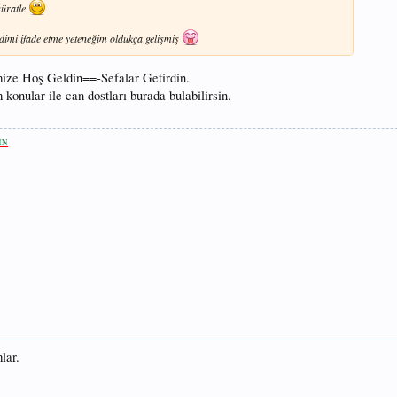
süratle
ndimi ifade etme yeteneğim oldukça gelişmiş
ize Hoş Geldin==-Sefalar Getirdin.
konular ile can dostları burada bulabilirsin.
IN
lar.