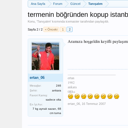
Ana Sayfa
Forum
Güncel
Tanışalım
termenin böğründen kopup istanbul
Konu, '
Tanışalım
' kısmında
icemaster
tarafından paylaşıldı.
Sayfa 2 / 2
< Önceki
1
2
Aramıza hoşgeldin keyifli paylaşım
____________________________
ertan_06
ertan
1982
Mesajlar:
246
ankara
Şehir:
ankara
0Rh+
Favori Kamış:
sadece olta
ertan_06
,
16 Temmuz 2007
En İyi Avı:
7 kg aynalı sazan, 68
cm turna