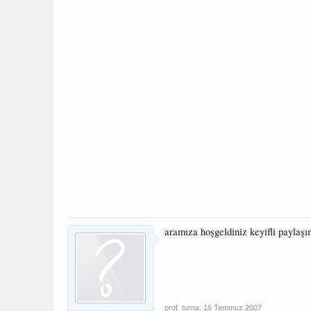
aramıza hoşgeldiniz keyifli paylaş
prof_turna
,
16 Temmuz 2007