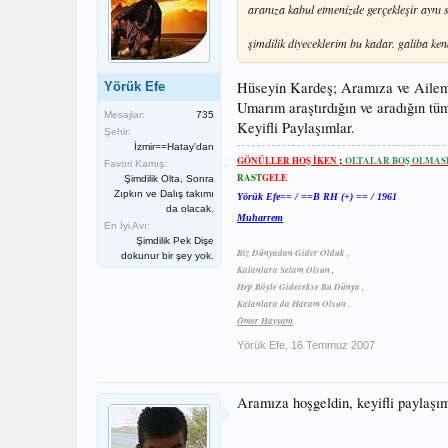
aranıza kabul etmenizde gerçekleşir aynı 
şimdilik diyeceklerim bu kadar. galiba ke
Hüseyin Kardeş; Aramıza ve Ailem
Yörük Efe
Umarım araştırdığın ve aradığın tüm 
Mesajlar:
735
Keyifli Paylaşımlar.
Şehir:
İzmir==Hatay'dan
;
GÖNÜLLER HOŞ İKEN
OLTALAR BOŞ OLMAS
Favori Kamış:
RAST
GELE
Şimdilik Olta, Sonra
Zıpkın ve Dalış takımı
Yörük Efe== / ==B RH (+) == / 1961
da olacak.
Muharrem
En İyi Avı:
Şimdilik Pek Dişe
Biz Dünyadan Gider Olduk ,
dokunur bir şey yok.
Kalanlara Selam Olsun ,
Hep Böyle Gidecekse Bu Dünya ,
Kalanlara da Haram Olsun .
Ömer Hayyam
Yörük Efe
,
16 Temmuz 2007
Aramıza hoşgeldin, keyifli paylaşım