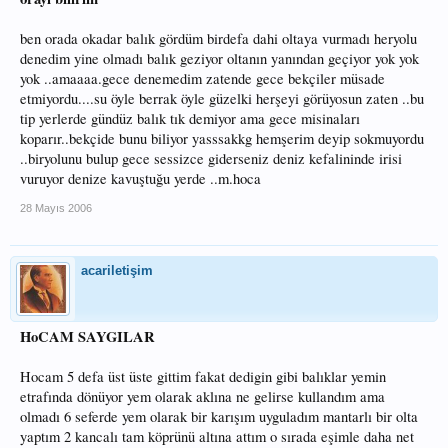
ben orada okadar balık gördüm birdefa dahi oltaya vurmadı heryolu
denedim yine olmadı balık geziyor oltanın yanından geçiyor yok yok
yok ..amaaaa.gece denemedim zatende gece bekçiler müsade
etmiyordu....su öyle berrak öyle güzelki herşeyi görüyosun zaten ..bu
tip yerlerde gündüz balık tık demiyor ama gece misinaları
koparır..bekçide bunu biliyor yasssakkg hemşerim deyip sokmuyordu
..biryolunu bulup gece sessizce giderseniz deniz kefalininde irisi
vuruyor denize kavuştuğu yerde ..m.hoca
28 Mayıs 2006
acariletişim
HoCAM SAYGILAR
Hocam 5 defa üst üste gittim fakat dedigin gibi balıklar yemin
etrafında dönüyor yem olarak aklına ne gelirse kullandım ama
olmadı 6 seferde yem olarak bir karışım uyguladım mantarlı bir olta
yaptım 2 kancalı tam köprünü altına attım o sırada eşimle daha net