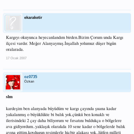
ekaraketir
Kargıyı okuyunca heyecanlandım birden.Bizim Çorum unda Kargı
ilçesi vardır. Meğer Alanyaymış.İnşallah yolumuz düşer bigün
oralarada.
17 Ocak 2007
oz0735
Özkan
slm
kardeşim ben alanyada büyüdüm ve kargı çayında şuana kadar
yakalanmış o büyüklükte bi balık yok.çünkü ben konaklı ve
ilerisindeki 2 çay daha biliyorum ve fırsatını buldukça o bölgelere
ava gidiyordum..yaklaşık olarakda 10 sene kadar o bölgelerde balık
avına gittim.koydugun resimlerle hiçbir alakası yok..lütfen milleti