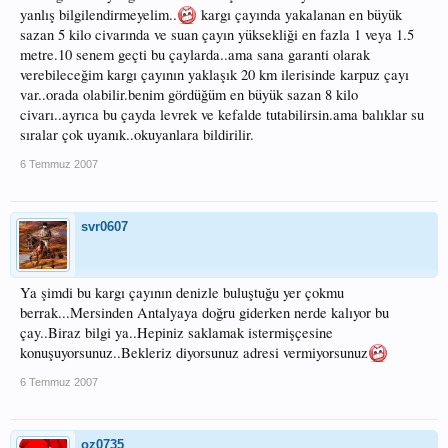
yanlış bilgilendirmeyelim..
kargı çayında yakalanan en büyük
sazan 5 kilo civarında ve suan çayın yüksekliği en fazla 1 veya 1.5
metre.10 senem geçti bu çaylarda..ama sana garanti olarak
verebileceğim kargı çayının yaklaşık 20 km ilerisinde karpuz çayı
var..orada olabilir.benim gördüğüm en büyük sazan 8 kilo
civarı..ayrıca bu çayda levrek ve kefalde tutabilirsin.ama balıklar su
sıralar çok uyanık..okuyanlara bildirilir.
6 Temmuz 2007
svr0607
Ya şimdi bu kargı çayının denizle buluştuğu yer çokmu
berrak...Mersinden Antalyaya doğru giderken nerde kalıyor bu
çay..Biraz bilgi ya..Hepiniz saklamak istermişçesine
konuşuyorsunuz..Bekleriz diyorsunuz adresi vermiyorsunuz
6 Temmuz 2007
oz0735