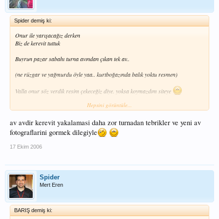
Spider demiş ki:
Onur ile yarışacağız derken
Biz de kerevit tuttuk
Buyrun pazar sabahı turna avından çıkan tek av..
(ne rüzgar ve yağmurdu öyle yaa.. kurtboğazında balık yoktu resmen)
Valla onur söz verdik resim çekeceğiz diye. yoksa koymazdım siteye
Hepsini görüntüle...
av avdir kerevit yakalamasi daha zor turnadan tebrikler ve yeni av
fotograflarini gormek dilegiyle
17 Ekim 2006
Spider
Mert Eren
BARIŞ demiş ki: