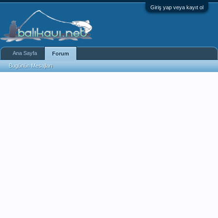
Giriş yap veya kayıt ol
Ana Sayfa
Forum
Bugünün Mesajları