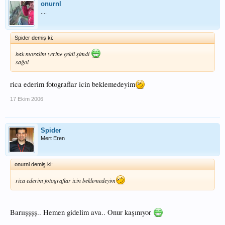
onurnl
....
Spider demiş ki:
bak moralim yerine geldi şimdi
sağol
rica ederim fotograflar icin beklemedeyim
17 Ekim 2006
Spider
Mert Eren
onurnl demiş ki:
rica ederim fotograflar icin beklemedeyim
Barıışşşş.. Hemen gidelim ava.. Onur kaşınıyor