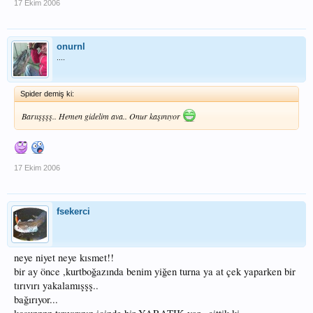
17 Ekim 2006
onurnl
....
Spider demiş ki:
Barıışşşş.. Hemen gidelim ava.. Onur kaşınıyor
17 Ekim 2006
fsekerci
neye niyet neye kısmet!!
bir ay önce ,kurtboğazında benim yiğen turna ya at çek yaparken bir
tırıvırı yakalamışşş..
bağırıyor...