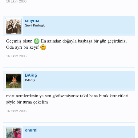
16 Ekim 2006
smyrna
Sevil Kurtoğlu
Geçmiiş olsun
En azından doğayla başbaşa bir gün geçirdiniz.
Oda ayrı bir keyif
16 Ekim 2006
BARIŞ
BARIŞ
mert nerelerdesin ya sen görüşemiyoruz takıl bana bırak kerevitleri
şöyle bir turna çekelim
16 Ekim 2006
onurnl
....