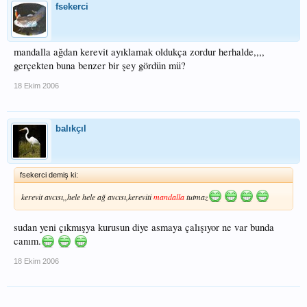
fsekerci
mandalla ağdan kerevit ayıklamak oldukça zordur herhalde,,,,
gerçekten buna benzer bir şey gördün mü?
18 Ekim 2006
balıkçıl
fsekerci demiş ki:
kerevit avcısı,,hele hele ağ avcısı,kereviti
mandalla
tutmaz
sudan yeni çıkmışya kurusun diye asmaya çalışıyor ne var bunda
canım.
18 Ekim 2006