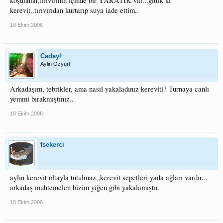
koşunnnn,tırıvırının içinde bir YARATIK var...gittik ki
kerevit..tırıvırıdan kurtarıp suya iade ettim..
18 Ekim 2006
Cadayl
Aylin Özyurt
Arkadaşım, tebrikler, ama nasıl yakaladınız kereviti? Turnaya canlı
yemmi bırakmıştınız..
18 Ekim 2006
fsekerci
aylin kerevit oltayla tutulmaz,,kerevit sepetleri yada ağları vardır...
arkadaş muhtemelen bizim yiğen gibi yakalamıştır.
18 Ekim 2006