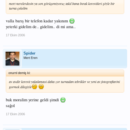
mert nerelerdesin ya sen görüşemiyoruz takıl bana bırak kerevitleri şöyle bir
turna çekelim
valla barış bir telefon kadar yakınım
yeterki gidelim de.. gidelim.. di mi ama..
17 Ekim 2006
Spider
Mert Eren
onurnl demiş ki:
av avdir kerevit yakalamasi daha zor turnadan tebrikler ve yeni av fotograflarini
gormek dilegiyle
bak moralim yerine geldi şimdi
sağol
17 Ekim 2006