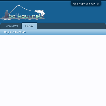
Giriş yap veya kayıt ol
Ana Sayfa
Forum
Bugünün Mesajları