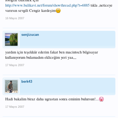
http://www.balikavi.net/forum/showthread.php?t=6885
tıkla ,neticeye
varırsın sevgili Cengiz kardeşim
16 Mayıs 2007
senjizucan
yardım için teşekkür ederim fakat ben macintoch bilgisayar
kullanıyorum bulamadım ekliceğim yeri yaa,,,
17 Mayıs 2007
berk43
Hadi bakalim biraz daha ugrastan sonra eminim bulursun!...
17 Mayıs 2007