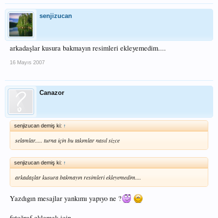
senjizucan
arkadaşlar kusura bakmayın resimleri ekleyemedim....
16 Mayıs 2007
Canazor
senjizucan demiş ki:
↑
selamlar..... turna için bu takımlar nasıl sizce
senjizucan demiş ki:
↑
arkadaşlar kusura bakmayın resimleri ekleyemedim....
Yazdıgın mesajlar yankımı yapıyo ne ?
fotoğraf eklemek için