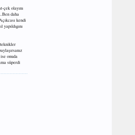
t-çek olayını
...Ben daha
 Açıkcası kendi
l yapıldıgını
teknikler
paylaşırsanız
 ise onuda
ama süperdi