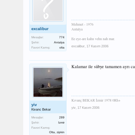
Mehmet - 1976
excalibur
Antalya
Mesajlar:
774
Ee eye-are kahn vehn nah mar.
Şehir:
Antalya
excalibur
,
17 Kasım 2006
Favori Kamış:
olta
Kalamar ile sübye tamamen ayrı canl
Kıvanç BEKAR İzmir 1978 0Rh+
yiv
yiv
,
17 Kasım 2006
Kivanc Bekar
Mesajlar:
289
Şehir:
Izmir
Favori Kamış:
Olta, zipkin