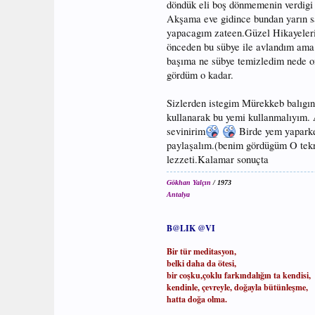
döndük eli boş dönmemenin verdigi
Akşama eve gidince bundan yarın sa
yapacagım zateen.Güzel Hikayeleri
önceden bu sübye ile avlandım ama 
başıma ne sübye temizledim nede on
gördüm o kadar.
Sizlerden istegim Mürekkeb balıgınd
kullanarak bu yemi kullanmalıyım. A
sevinirim
Birde yem yaparke
paylaşalım.(benim gördügüm O tekn
lezzeti.Kalamar sonuçta
Gökhan Yalçın
/ 1973
Antalya
B@LIK @VI
Bir tür meditasyon,
belki daha da ötesi,
bir coşku,çoklu farkındalığın ta kendisi,
kendinle, çevreyle, doğayla bütünleşme,
hatta doğa olma.