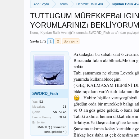
Ana Sayfa
Forum
Denizde Balık Avı
Kıyıdan Balık Avc
TUTTUGUM MÜREKKEBaLIGININ 
YORUMLARINIZı BEKLİYORUM
Konu, '
Kıyıdan Balık Avcılığı
' kısmında
SWORD_Fish
tarafından paylaşıl
Sayfa 1 / 2
1
2
Sonraki >
Arkadaşlar bu sabah saat 6 civarınd
Baracuda falan alabilmek.Mekan 
nokta.
Tabi şansımıza ne olursa Levrek g
yanımda kullanablecegim.
( GEÇ KALMASAM HEPSİNİ 
bide rapalam var.Zokalı takımım ile 
SWORD_Fish
. Habire bişiiler vuruyorgibiyd
Yaş:
52
gördüm orda bir murekkeb balıgı atl
Mesajlar:
63
ve O an göz göze geldik, o bana ba
Şehir:
ANTALYA
Tabiki aklıma hemen dikkat etmem g
Favori Kamış:
OLTA
fırlatıyor.Yaklaşmadan şölee kener
En İyi Avı:
MARTI :) ( tekneden
Şansıma takımta kolay kurtuldu agz
sırta çekerken )
Birkaç kez daha at çek denedim am