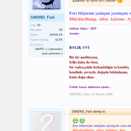
Kalamar ile sübye ayrı canlılar
Evet biliyorum yanlışmı yazmışım v
SWORD_Fish
Mürekkebbalıgı, sübye, kalamar :A
Yaş:
52
Gökhan Yalçın
/ 1973
Mesajlar:
63
Antalya
Şehir:
ANTALYA
Favori Kamış:
OLTA
En İyi Avı:
B@LIK @VI
MARTI :) ( tekneden
sırta çekerken )
Bir tür meditasyon,
belki daha da ötesi,
bir coşku,çoklu farkındalığın ta kendisi,
kendinle, çevreyle, doğayla bütünleşme,
hatta doğa olma.
Üstelik bunca zıtlıkların içinde...
SWORD_Fish
,
17 Kasım 2006
SWORD_Fish demiş ki:
Evet biliyorum yanlışmı yazmışım veya yan
Mürekkebbalıgı, sübye, kalamar :Aynı