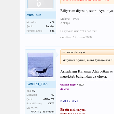
Biliyorum diyosun, sonra Aynı diyo
excalibur
Mehmet - 1976
Antalya
Mesajlar:
774
Şehir:
Antalya
Ee eye-are kahn vehn nah mar.
Favori Kamış:
olta
excalibur
,
17 Kasım 2006
excalibur demiş ki:
Biliyorum diyosun, sonra Aynı diyosun ?
Arkadaşım Kalamar Ahtapottan ve 
murekkeb balıgından da oluyor.
SWORD_Fish
Gökhan Yalçın
/ 1973
Antalya
Yaş:
52
Mesajlar:
63
Şehir:
ANTALYA
B@LIK @VI
Favori Kamış:
OLTA
En İyi Avı:
Bir tür meditasyon,
MARTI :) ( tekneden
belki daha da ötesi,