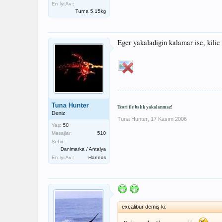
En İyi Avı:
Turna 5,15kg
Eger yakaladigin kalamar ise, kilic
Tuna Hunter
Teori ile balık yakalanmaz!
Deniz
Tuna Hunter
,
17 Kasım 2006
Yaş:
50
Mesajlar:
510
Şehir:
Danimarka / Antalya
En İyi Avı:
Hannos
excalibur demiş ki: