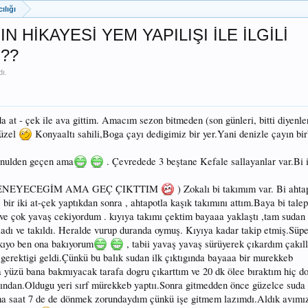
ılığı
HİKAYESİ YEM YAPILIŞI İLE İLGİLİ
??
dı.
a at - çek ile ava gittim. Amacım sezon bitmeden (son günleri, bitti diyenle
güzel
Konyaaltı sahili,Boga çayı dedigimiz bir yer.Yani denizle çayın birb
önulden geçen ama
. Çevredede 3 beştane Kefale sallayanlar var.Bi 
DENEYECEGİM AMA GEÇ ÇIKTTIM
) Zokalı bi takımım var. Bi ahtap
bir iki at-çek yaptıkdan sonra , ahtapotla kaşık takımını attım.Baya bi tale
i ve çok yavaş cekiyordum . kıyıya takımı çektim bayaaa yaklaştı ,tam sudan
adı ve takıldı. Heralde vurup duranda oymuş. Kıyıya kadar takip etmiş.Süper
kıyo ben ona bakıyorum
, tabii yavaş yavaş sürüyerek çıkardım çakıll
erektigi geldi.Çünkü bu balık sudan ilk çıktıgında bayaaa bir murekkeb
a yüzü bana bakmıyacak tarafa dogru çıkarttım ve 20 dk ölee bıraktım hiç 
ından.Oldugu yeri sırf mürekkeb yaptıı.Sonra gitmedden önce güzelce suda
a saat 7 de de dönmek zorundaydım çünkü işe gitmem lazımdı.Aldık avımız