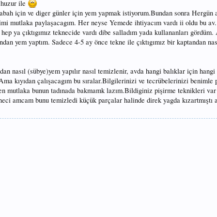
 huzur ile
bah için ve diger günler için yem yapmak istiyorum.Bundan sonra Hergün a
mi mutlaka paylaşacagım. Her neyse Yemede ihtiyacım vardı ii oldu bu av
hep ya çıktıgımız teknecide vardı dibe salladım yada kullananları gördüm.
dan yem yaptım. Sadece 4-5 ay önce tekne ile çıktıgımız bir kaptandan nası
an nasıl (sübye)yem yapılır nasıl temizlenir, avda hangi balıklar için hangi 
ma kıyıdan çalışacagım bu sıralar.Bilgilerinizi ve tecrübelerinizi benimle 
n mutlaka bunun tadınada bakmamk lazım.Bildiginiz pişirme teknikleri var
eci amcam bunu temizledi küçük parçalar halinde direk yagda kızartmıştı 