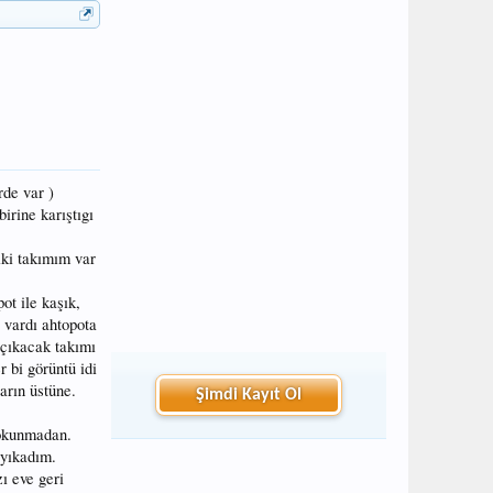
rde var )
irine karıştıgı
iki takımım var
ot ile kaşık,
p vardı ahtopota
 çıkacak takımı
 bi görüntü idi
arın üstüne.
Şimdi Kayıt Ol
dokunmadan.
 yıkadım.
ı eve geri