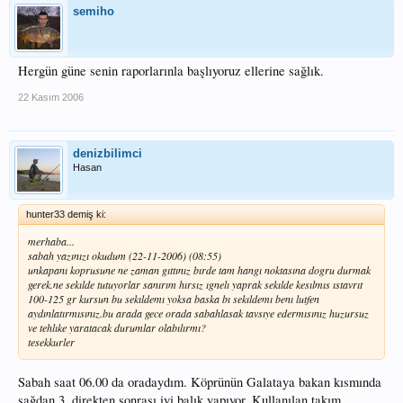
semiho
Hergün güne senin raporlarınla başlıyoruz ellerine sağlık.
22 Kasım 2006
denizbilimci
Hasan
hunter33 demiş ki:
merhaba...
sabah yazınızı okudum (22-11-2006) (08:55)
unkapanı koprusune ne zaman gıttınız bırde tam hangı noktasına dogru durmak
gerek.ne sekılde tutuyorlar sanırım hırsız ıgnelı yaprak sekılde kesılmıs ıstavrıt
100-125 gr kursun bu sekıldemı yoksa baska bı sekıldemı benı lutfen
aydınlatırmısınız.bu arada gece orada sabahlasak tavsıye edermısınız huzursuz
ve tehlıke yaratacak durumlar olabılırmı?
tesekkurler
Sabah saat 06.00 da oradaydım. Köprünün Galataya bakan kısmında
sağdan 3. direkten sonrası iyi balık yapıyor. Kullanılan takım