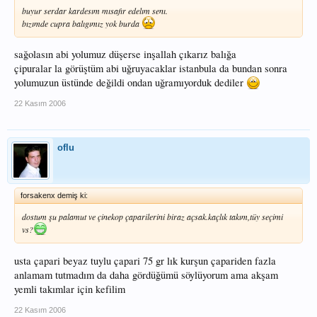
buyur serdar kardesım mısafır edelım senı.
bızımde cupra balıgımız yok burda
sağolasın abi yolumuz düşerse inşallah çıkarız balığa
çipuralar la görüştüm abi uğruyacaklar istanbula da bundan sonra
yolumuzun üstünde değildi ondan uğramıyorduk dediler
22 Kasım 2006
oflu
forsakenx demiş ki:
dostum şu palamut ve çinekop çaparilerini biraz açsak.kaçlık takım,tüy seçimi
vs?
usta çapari beyaz tuylu çapari 75 gr lık kurşun çapariden fazla
anlamam tutmadım da daha gördüğümü söylüyorum ama akşam
yemli takımlar için kefilim
22 Kasım 2006