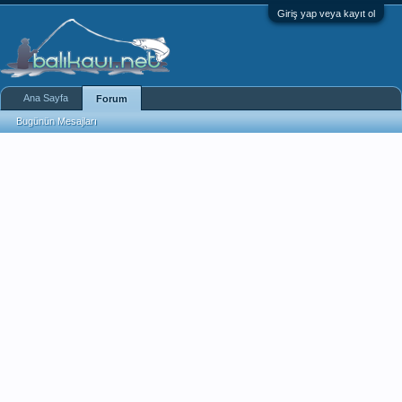
Giriş yap veya kayıt ol
Ana Sayfa
Forum
Bugünün Mesajları