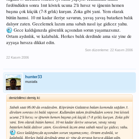
fırdöndüden sonra 1mt köstek ucuna 2'li hırsız ve iğnenin hemen
başına çok küçük (7-8 grlık) kurşun. Zoka gibi yani. Yem olarak
bütün hamsi. 10 mt kadar ileriye savurun, yavaş yavaş batarken balık
dalıyor zaten. Gecelemek lazım ama sabah nasıl işe gidicez yahu.
Gece kaldığınızda güvenlik açısından sorun yaşamazsınız.
Ortam aydınlık, ve kalabalık. Herkes balık derdinde ama siz yine de
ayyaşa hırsıza dikkat edin.
Son düzenleme:
22 Kasım 2006
22 Kasım 2006
hunter33
mustafa
denizbilimci demiş ki:
Sabah saat 06.00 da oradaydım. Köprünün Galataya bakan kısmında sağdan 3.
direkten sonrası iyi balık yapıyor. Kullanılan takım fırdöndüden sonra 1mt köstek
ucuna 2'li hırsız ve iğnenin hemen başına çok küçük (7-8 grlık) kurşun. Zoka gibi
yani. Yem olarak bütün hamsi. 10 mt kadar ileriye savurun, yavaş yavaş
batarken balık dalıyor zaten. Gecelemek lazım ama sabah nasıl işe gidicez yahu.
Gece kaldığınızda açısından sorun yaşamazsınız. Ortam aydınlık, ve
kalabalık. Herkes balık derdinde ama siz yine de ayyaşa hırsıza dikkat edin.