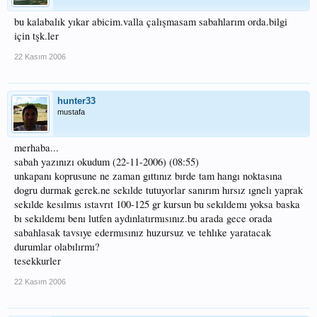
bu kalabalık yıkar abicim.valla çalışmasam sabahlarım orda.bilgi
için tşk.ler
22 Kasım 2006
hunter33
mustafa
merhaba...
sabah yazınızı okudum (22-11-2006) (08:55)
unkapanı koprusune ne zaman gıttınız bırde tam hangı noktasına
dogru durmak gerek.ne sekılde tutuyorlar sanırım hırsız ıgnelı yaprak
sekılde kesılmıs ıstavrıt 100-125 gr kursun bu sekıldemı yoksa baska
bı sekıldemı benı lutfen aydınlatırmısınız.bu arada gece orada
sabahlasak tavsıye edermısınız huzursuz ve tehlıke yaratacak
durumlar olabılırmı?
tesekkurler
22 Kasım 2006