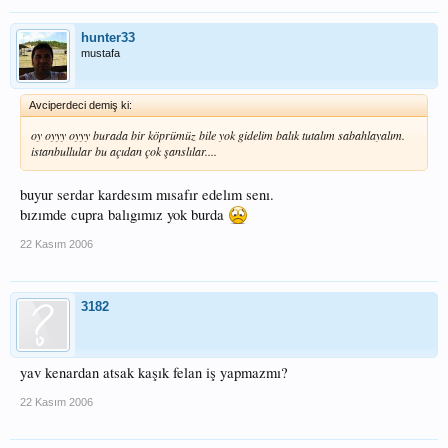
hunter33
mustafa
Avciperdeci demiş ki:
oy oyyy oyyy burada bir köprümüz bile yok gidelim balık tutalım sabahlayalım.
istanbullular bu açıdan çok şanslılar....
buyur serdar kardesım mısafır edelım senı.
bızımde cupra balıgımız yok burda
22 Kasım 2006
3182
yav kenardan atsak kaşık felan iş yapmazmı?
22 Kasım 2006