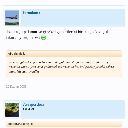
forsakenx
dostum şu palamut ve çinekop çaparilerini biraz açsak.kaçlık
takım,tüy seçimi vs?
oflu demiş ki:
geceden gitmek lazım unkapanına da galataya da ,un kapanı sabaha karşı
palamut yapıyo fena ama galata tek tuk palamut bol bol çinekop,üstelik sabah
çapariyle tutuyo millet
22 Kasım 2006
Avciperdeci
SeRDaR
hunter33 demiş ki: