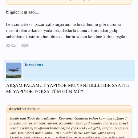
bılgıler ıcın saol...
ben cumartesı- pazar calısmıyorum. aslında benım gıbı durumu
musaıt olan arkadas yada arkadaslarla cuma akamından gıdıp
sabahlamak ısterım.hıc olmazsa hafta sonun kendıne kalır.saygılar
22 Kasım 2006
forsakenx
AKŞAM PALAMUT YAPIYOR MU.YANİ BELLİ BİR SAATTE
Mİ YAPIYOR YOKSA TÜM GÜN MÜ?
denizbilimci demiş ki:
Sabah saat 06.00 da oradaydım. Köprünün Galataya bakan kısmında sağdan 3.
direkten sonrası iyi balık yapıyor. Kullanılan takım fırdöndüden sonra 1mt köstek
ucuna 2'li hırsız ve iğnenin hemen başına çok küçük (7-8 grlık) kurşun. Zoka gibi
yani. Yem olarak bütün hamsi. 10 mt kadar ileriye savurun, yavaş yavaş
batarken balık dalıyor zaten. Gecelemek lazım ama sabah nasıl işe gidicez yahu.