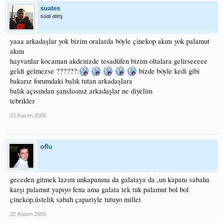
suates
suat ateş
yaaa arkadaşlar yok bizim oralarda böyle çinekop akını yok palamut
akını
hayvanlar kocaman akdenizde tesadüfen bizim oltalara gelirseeeee
geldi gelmezse ??????:
bizde böyle kedi gibi
bakarız forumdaki balık tutan arkadaşlara
balık açısından şanslısınız arkadaşlar ne diyelim
tebrikler
22 Kasım 2006
oflu
geceden gitmek lazım unkapanına da galataya da ,un kapanı sabaha
karşı palamut yapıyo fena ama galata tek tuk palamut bol bol
çinekop,üstelik sabah çapariyle tutuyo millet
22 Kasım 2006