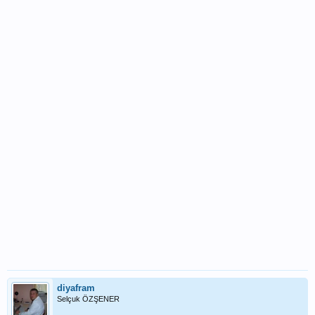
diyafram
Selçuk ÖZŞENER