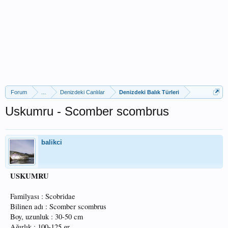
Forum
...
Denizdeki Canlılar
Denizdeki Balık Türleri
Uskumru - Scomber scombrus
balikci
USKUMRU
Familyası : Scobridae
Bilinen adı : Scomber scombrus
Boy, uzunluk : 30-50 cm
Ağırlık : 100-125 gr