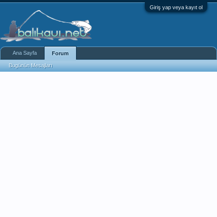
Giriş yap veya kayıt ol
Ana Sayfa
Forum
Bugünün Mesajları