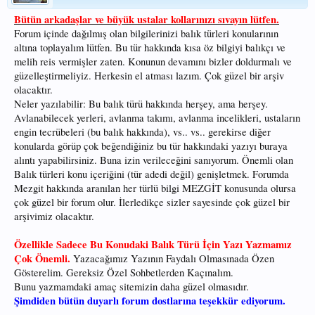
Bütün arkadaşlar ve büyük ustalar kollarınızı sıvayın lütfen.
Forum içinde dağılmış olan bilgilerinizi balık türleri konularının
altına toplayalım lütfen. Bu tür hakkında kısa öz bilgiyi balıkçı ve
melih reis vermişler zaten. Konunun devamını bizler doldurmalı ve
güzelleştirmeliyiz. Herkesin el atması lazım. Çok güzel bir arşiv
olacaktır.
Neler yazılabilir: Bu balık türü hakkında herşey, ama herşey.
Avlanabilecek yerleri, avlanma takımı, avlanma incelikleri, ustaların
engin tecrübeleri (bu balık hakkında), vs.. vs.. gerekirse diğer
konularda görüp çok beğendiğiniz bu tür hakkındaki yazıyı buraya
alıntı yapabilirsiniz. Buna izin verileceğini sanıyorum. Önemli olan
Balık türleri konu içeriğini (tür adedi değil) genişletmek. Forumda
Mezgit hakkında aranılan her türlü bilgi MEZGİT konusunda olursa
çok güzel bir forum olur. İlerledikçe sizler sayesinde çok güzel bir
arşivimiz olacaktır.
Özellikle Sadece Bu Konudaki Balık Türü İçin Yazı Yazmamız
Çok Önemli.
Yazacağımız Yazının Faydalı Olmasınada Özen
Gösterelim. Gereksiz Özel Sohbetlerden Kaçınalım.
Bunu yazmamdaki amaç sitemizin daha güzel olmasıdır.
Şimdiden bütün duyarlı forum dostlarına teşekkür ediyorum.