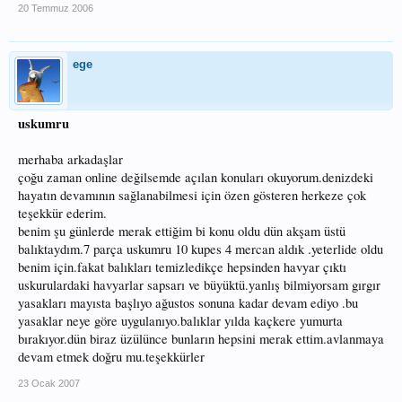
20 Temmuz 2006
ege
uskumru
merhaba arkadaşlar
çoğu zaman online değilsemde açılan konuları okuyorum.denizdeki
hayatın devamının sağlanabilmesi için özen gösteren herkeze çok
teşekkür ederim.
benim şu günlerde merak ettiğim bi konu oldu dün akşam üstü
balıktaydım.7 parça uskumru 10 kupes 4 mercan aldık .yeterlide oldu
benim için.fakat balıkları temizledikçe hepsinden havyar çıktı
uskurulardaki havyarlar sapsarı ve büyüktü.yanlış bilmiyorsam gırgır
yasakları mayısta başlıyo ağustos sonuna kadar devam ediyo .bu
yasaklar neye göre uygulanıyo.balıklar yılda kaçkere yumurta
bırakıyor.dün biraz üzülünce bunların hepsini merak ettim.avlanmaya
devam etmek doğru mu.teşekkürler
23 Ocak 2007