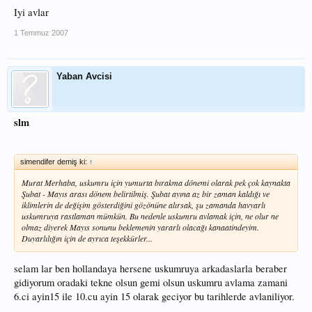
Iyi avlar
1 Temmuz 2007
Yaban Avcisi
slm
simendifer demiş ki:
↑
Murat Merhaba, uskumru için yumurta bırakma dönemi olarak pek çok kaynakta
Şubat - Mayıs arası dönem belirtilmiş. Şubat ayına az bir zaman kaldığı ve
iklimlerin de değişim gösterdiğini gözönüne alırsak, şu zamanda havyarlı
uskumruya rastlaman mümkün. Bu nedenle uskumru avlamak için, ne olur ne
olmaz diyerek Mayıs sonunu beklemenin yararlı olacağı kanaatindeyim.
Duyarlılığın için de ayrıca teşekkürler...
selam lar ben hollandaya hersene uskumruya arkadaslarla beraber
gidiyorum oradaki tekne olsun gemi olsun uskumru avlama zamani
6.ci ayin15 ile 10.cu ayin 15 olarak geciyor bu tarihlerde avlaniliyor.