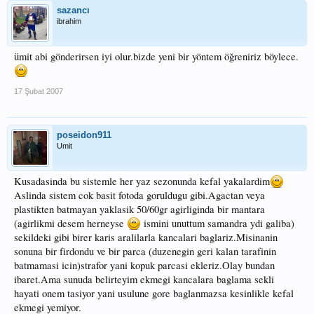
sazancı
ibrahim
ümit abi gönderirsen iyi olur.bizde yeni bir yöntem öğreniriz böylece.
17 Şubat 2007
poseidon911
Umit
Kusadasinda bu sistemle her yaz sezonunda kefal yakalardim
Aslinda sistem cok basit fotoda goruldugu gibi.Agactan veya
plastikten batmayan yaklasik 50/60gr agirliginda bir mantara
(agirlikmi desem herneyse
ismini unuttum samandra ydi galiba)
sekildeki gibi birer karis aralilarla kancalari baglariz.Misinanin
sonuna bir firdondu ve bir parca (duzenegin geri kalan tarafinin
batmamasi icin)strafor yani kopuk parcasi ekleriz.Olay bundan
ibaret.Ama sunuda belirteyim ekmegi kancalara baglama sekli
hayati onem tasiyor yani usulune gore baglanmazsa kesinlikle kefal
ekmegi yemiyor.