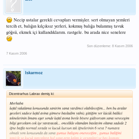
Necip ustalar gerekli cevapları vermişler. sert olmayan yemleri
tercih et, balığın kılçıksız yerleri, kokmuş balığa bulanmış tavuk
göğsü, ekmek içi kullandıklarım. rastgele. bu arada nice senelere
Son düzenleme:
8 Kasım 2006
7 Kasım 2006
Iskarmoz
Dicentrarhus Labrax demiş ki:
Merhaba
kefal yakalama konusunda sanirim sana yardimci olabileceğim... ben bu aralar
geceleri sadece kefal avina gitmeye basladim yalniz gittiğim yer kücük balikci
teknelerinin limanı eger sende kefal avına boyle biyere gidiyorsan sana verecegim
bilgi gercekten cok işe yarayacak... oncelikle oltandan baslayim oltana sadede 2
iğne bağla normal sırada ve kucuk kursun tak iğnelerinin 6 veya 7 numara
olmalı yem konusunda da sana
gumus balıgını onereceğim , gumus baliğini
temizle ve kucuk parcalara bol sona arta kalan iç organlari ve baş kısmını