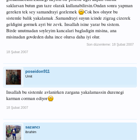
saklarsan butun gun taze olarak kullanabilirsin.Ondan sonra yapman
gereken tek sey samandrayi gozlemek
Cok hos oluyor bu
sistemle balik yakalamak .Samandrayi suyun icinde zigzag cizerek
geldigini gormek ayri bir zevk. Insallah isine yarar bu sistem.
Birde unutmadan soyleyim kancalari bagladigin misina, ana
misinadan govdeden daha ince olursa daha iyi olur.
Son düzenleme:
18 Şubat 2007
18 Şubat 2007
poseidon911
Umit
Insallah bu sistemle avlanirken zargana yakalamassin duzenegi
karman corman ediyor
18 Şubat 2007
sazancı
ibrahim