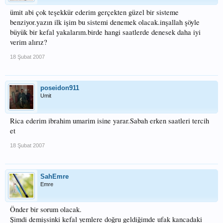
ümit abi çok teşekkür ederim gerçekten güzel bir sisteme
benziyor.yazın ilk işim bu sistemi denemek olacak.inşallah şöyle
büyük bir kefal yakalarım.birde hangi saatlerde denesek daha iyi
verim alırız?
18 Şubat 2007
poseidon911
Umit
Rica ederim ibrahim umarim isine yarar.Sabah erken saatleri tercih
et
18 Şubat 2007
SahEmre
Emre
Önder bir sorum olacak.
Şimdi demişsinki kefal yemlere doğru geldiğimde ufak kancadaki