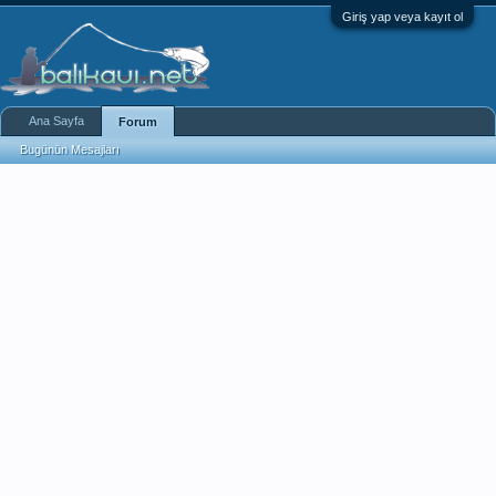
Giriş yap veya kayıt ol
Ana Sayfa
Forum
Bugünün Mesajları