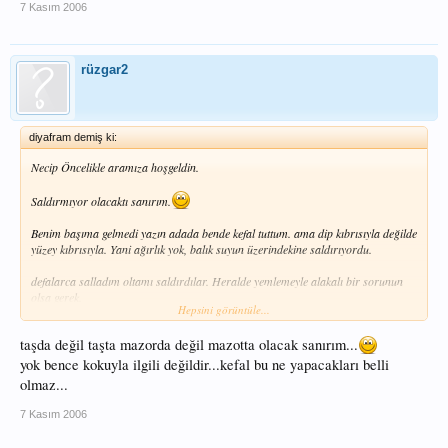
7 Kasım 2006
rüzgar2
diyafram demiş ki:
Necip Öncelikle aramıza hoşgeldin.
Saldırmıyor olacaktı sanırım.
Benim başıma gelmedi yazın adada bende kefal tuttum. ama dip kıbrısıyla değilde
yüzey kıbrısıyla. Yani ağırlık yok, balık suyun üzerindekine saldırıyordu.
defalarca salladım oltamı saldırdılar. Heralde yemlemeyle alakalı bir sorunun
olsa gerek.
Hepsini görüntüle...
Veya içine koyduğun
taşda
bir koku falan olmasın. Balıklar en ufak değişik
kokudan ürkerler. Belkide taşda yağlı
mazor
veya başka bir madde kokusu
taşda değil taşta mazorda değil mazotta olacak sanırım...
olmasın.
yok bence kokuyla ilgili değildir...kefal bu ne yapacakları belli
Rasgele
olmaz...
7 Kasım 2006