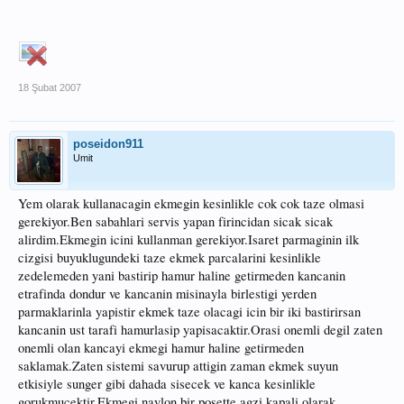
18 Şubat 2007
poseidon911
Umit
Yem olarak kullanacagin ekmegin kesinlikle cok cok taze olmasi
gerekiyor.Ben sabahlari servis yapan firincidan sicak sicak
alirdim.Ekmegin icini kullanman gerekiyor.Isaret parmaginin ilk
cizgisi buyuklugundeki taze ekmek parcalarini kesinlikle
zedelemeden yani bastirip hamur haline getirmeden kancanin
etrafinda dondur ve kancanin misinayla birlestigi yerden
parmaklarinla yapistir ekmek taze olacagi icin bir iki bastirirsan
kancanin ust tarafi hamurlasip yapisacaktir.Orasi onemli degil zaten
onemli olan kancayi ekmegi hamur haline getirmeden
saklamak.Zaten sistemi savurup attigin zaman ekmek suyun
etkisiyle sunger gibi dahada sisecek ve kanca kesinlikle
gorukmucektir.Ekmegi naylon bir posette agzi kapali olarak