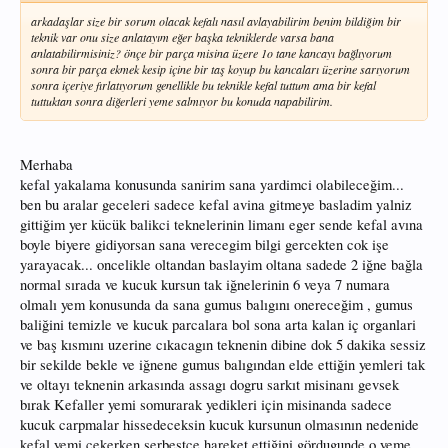
arkadaşlar size bir sorum olacak kefalı nasıl avlayabilirim benim bildiğim bir
teknik var onu size anlatayım eğer başka tekniklerde varsa bana
anlatabilirmisiniz? önçe bir parça misina üzere 1o tane kancayı bağlıyorum
sonra bir parça ekmek kesip içine bir taş koyup bu kancaları üzerine sarıyorum
sonra içeriye fırlatıyorum genellikle bu teknikle kefal tuttum ama bir kefal
tuttuktan sonra diğerleri yeme salmıyor bu konuda napabilirim.
Merhaba
kefal yakalama konusunda sanirim sana yardimci olabileceğim...
ben bu aralar geceleri sadece kefal avina gitmeye basladim yalniz
gittiğim yer kücük balikci teknelerinin limanı eger sende kefal avına
boyle biyere gidiyorsan sana verecegim bilgi gercekten cok işe
yarayacak... oncelikle oltandan baslayim oltana sadede 2 iğne bağla
normal sırada ve kucuk kursun tak iğnelerinin 6 veya 7 numara
olmalı yem konusunda da sana gumus balıgını onereceğim , gumus
baliğini temizle ve kucuk parcalara bol sona arta kalan iç organlari
ve baş kısmını uzerine cıkacagın teknenin dibine dok 5 dakika sessiz
bir sekilde bekle ve iğnene gumus balıgından elde ettiğin yemleri tak
ve oltayı teknenin arkasında assagı dogru sarkıt misinanı gevsek
bırak Kefaller yemi somurarak yedikleri için misinanda sadece
kucuk carpmalar hissedeceksin kucuk kursunun olmasının nedenide
kefal yemi cekerken serbestce hareket ettiğini gördugunde o yeme