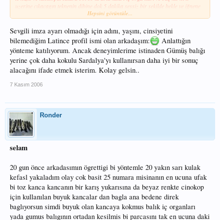
uzerine cıkacagın teknenin dibine dok 5 dakika sessiz bir sekilde bekle ve
iğnene
Hepsini görüntüle...
gumus balıgından elde ettiğin yemleri tak
ve oltayı teknenin arkasında assagı
dogru sarkıt misinanı gevsek bırak Kefaller yemi somurarak yedikleri için
misinanda sadece kucuk carpmalar hissedeceksin kucuk kursunun olmasının
Sevgili imza ayarı olmadığı için adını, yaşını, cinsiyetini
nedenide kefal yemi cekerken serbestce hareket ettiğini gördugunde o yeme
bilemediğim Latince profil ismi olan arkadaşım:
Anlattığın
guvenmesidir, iğnelerde kucuk oldugu için ani hareketle kendi kendini yakalatıyor
yönteme katılıyorum. Ancak deneyimlerime istinaden Gümüş balığı
ve aklında bulunsun cok buyuk kefalller için yanında mutlaka Kepçe gotur ben bu
yerine çok daha kokulu Sardalya'yı kullanırsan daha iyi bir sonuç
yontemle coooooookkk kefal yakaladım ve 2 kiloluk bir kefalı kepçem olmadıgı
alacağını ifade etmek isterim. Kolay gelsin..
için kacırdım
Rasgele....
7 Kasım 2006
Ronder
selam
20 gun önce arkadasımın ögrettigi bi yöntemle 20 yakın sarı kulak
kefasl yakaladım olay cok basit 25 numara misinanın en ucuna ufak
bi toz kanca kancanın bir karış yukarısına da beyaz renkte cinokop
için kullanılan buyuk kancalar dan bagla ana bedene direk
baglıyorsun simdi buyuk olan kancaya kokmus balık iç organları
yada gumus balıgının ortadan kesilmis bi parcasını tak en ucuna daki