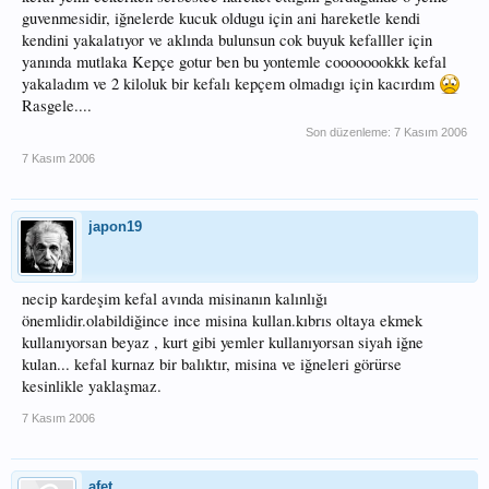
guvenmesidir, iğnelerde kucuk oldugu için ani hareketle kendi
kendini yakalatıyor ve aklında bulunsun cok buyuk kefalller için
yanında mutlaka Kepçe gotur ben bu yontemle coooooookkk kefal
yakaladım ve 2 kiloluk bir kefalı kepçem olmadıgı için kacırdım
Rasgele....
Son düzenleme:
7 Kasım 2006
7 Kasım 2006
japon19
necip kardeşim kefal avında misinanın kalınlığı
önemlidir.olabildiğince ince misina kullan.kıbrıs oltaya ekmek
kullanıyorsan beyaz , kurt gibi yemler kullanıyorsan siyah iğne
kulan... kefal kurnaz bir balıktır, misina ve iğneleri görürse
kesinlikle yaklaşmaz.
7 Kasım 2006
afet