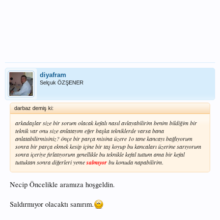
diyafram
Selçuk ÖZŞENER
darbaz demiş ki:
arkadaşlar size bir sorum olacak kefalı nasıl avlayabilirim benim bildiğim bir
teknik var onu size anlatayım eğer başka tekniklerde varsa bana
anlatabilirmisiniz? önçe bir parça misina üzere 1o tane kancayı bağlıyorum
sonra bir parça ekmek kesip içine bir taş koyup bu kancaları üzerine sarıyorum
sonra içeriye fırlatıyorum genellikle bu teknikle kefal tuttum ama bir kefal
tuttuktan sonra diğerleri yeme
salmıyor
bu konuda napabilirim.
Necip Öncelikle aramıza hoşgeldin.
Saldırmıyor olacaktı sanırım.