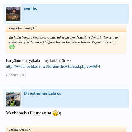
semiho
Kingfisher demiş ki:
Bu hafta bebekte kefal avlayanları gözlemledim. İstavrit ve İzmarit (bence o an
elinde hangi balık varsa) bağırsaklarını kancaya takıosun. Kefaller deliriyor.
Bu yöntemle yakalanmış kefale örnek.
http://www.balikavi.net/forum/showthread.php?t=4694
7 Kasım 2006
Dicentrarhus Labrax
Merhaba bu ilk mesajım
))
darbaz demiş ki: