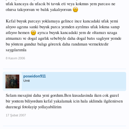
ufak kancaya da ufacık bi tavuk eti veya kokmus yem parcası ne
olursa takıyorsun ve balık yakalıyorsun
Kefal buyuk parcayı yoklamaya gelince ince kancadaki ufak yemi
alıyoo agzına sanki buyuk parca yemden ayrılmıs ufak lokma sanıp
atlıyoo hemen
ayrıca buyuk kancadaki yem de oltamızı uzaga
atmamızı ve dogal agırlık sebebiyle daha dogal batıs saglıyor yemde
bu yöntem gunduz balıgı görerek daha randıman vermektedir
saygılarımla
8 Kasım 2006
poseidon911
Umit
Selam mesajini daha yeni gordum.Ben kusadasinda iken cok guzel
bir yontem biliyordum kefal yakalamak icin hala aklimda ilgilenirsen
duzenegi fotolayip yollayabilirim
17 Şubat 2007