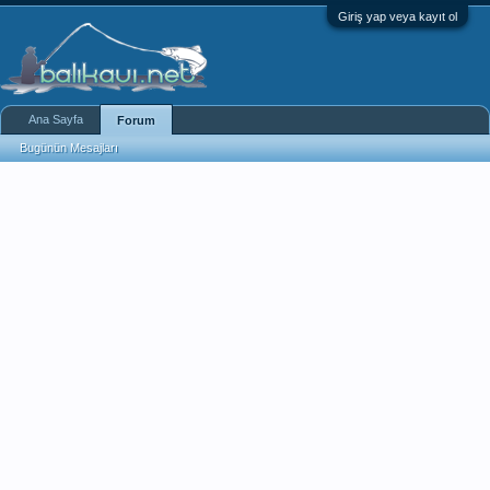
Giriş yap veya kayıt ol
Ana Sayfa
Forum
Bugünün Mesajları