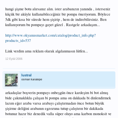
hangi şişme botu alırsanız alın. ister arabanızın yanında , isterseniz
küçük bir aküyle kullanabileceğiniz bir pompa öneriyorum. Böylece
5dk gibi kısa bir sürede hem şişirip , hem de indirebilirsiniz. Ben
kullanıyorum bu pompayı gayet güzel . Rastgele arkadaşım...
http://www.okyanusmarket.com/catalog/product_info.php?
products_id=537
Link verdim ama reklam olarak algılanmasın lütfen...
12 Eylül 2006
lustral
osman karatepe
arkadaşlar boşverin pompayı onbeşgün önce kardeşim bi bot almış
bide çakmaklıkla çalışan bi pompa ama on dakkada bi dinlendirmek
lazım eğer araba varsa arabayı çalıştırmadan önce botun büyük
şişirme deliğini arabanın egzozuna tutup çalıştırın bir dakikada
botunuz hazır biz denedik valla süper oluyo ama karbon monoksit ve