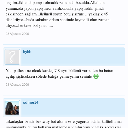
seçtim..ikincisi pompa olmadık zamanda bozuldu.Allahtan
yanımızda japon yapıştırıcı vardı.onunla yapıştırdık..şimdi
eskisinden sağlam...üçüncü sorun botu şişirme ...yaklaşık 45
dk.sürüyor...buda sabahın erken saatinde kıymetli olan zamanı
alıyor...herkese bol şans......
28 Ağustos 2006
kykh
Yaa patlasa ne olcak kardeş 7 8 ayrı bölümü var zaten bu botun
açılıp şişliceksen sölede balığa gelmeyelim seninle
28 Ağustos 2006
sümer34
arkadaşlar bende bestway bot aldım ve voyagerdan daha kaliteli ama
unutmayınki bu tip botların malzemesi vinilin yani vinleks zodyaklar