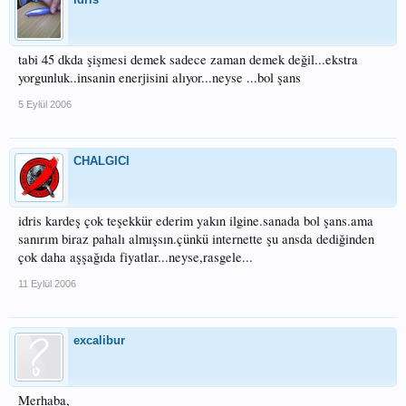
tabi 45 dkda şişmesi demek sadece zaman demek değil...ekstra
yorgunluk..insanin enerjisini alıyor...neyse ...bol şans
5 Eylül 2006
CHALGICI
idris kardeş çok teşekkür ederim yakın ilgine.sanada bol şans.ama
sanırım biraz pahalı almışsın.çünkü internette şu ansda dediğinden
çok daha aşşağıda fiyatlar...neyse,rasgele...
11 Eylül 2006
excalibur
Merhaba,