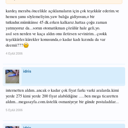
kardeş meraba.öncelikle açıklamaların için çok teşekkür ederim.ve
hemen şunu söylemeliyim.yaw balığa gidiyosun,o bir
tutkudur.mümkünse 45 dk.erken kalkarız.hattaa çoğu zaman
yatmıyoruz da...sorun otomatikman çözülür hale geli,yo.
asıl sen nerden ve kaça aldın onu iletirsen sevinirim...çookk
teşekkürler.kürekler konusunda,o kadar kadı kızında da var
deemii???
4 Eylül 2006
idris
internetten aldım..ancak o kadar çok fiyat farkı varki aralarda.kimi
yerde 275 kimi yerde 200 fiyat alabildiğine .....ben mega ticaretten
aldım...megasayfa.com.üstelik osmaniyeye bir günde postaladılar...
5 Eylül 2006
idris