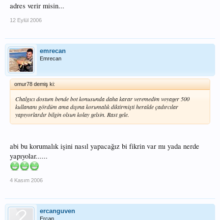
adres verir misin...
12 Eylül 2006
emrecan
Emrecan
omur78 demiş ki:
Chalgıcı dostum bende bot konusunda daha karar veremedim voyager 500
kullananı gördüm ama dışına korumalık diktirmişti heralde çadırcılar
yapıyorlardır bilgin olsun kolay gelsin. Rast gele.
abi bu korumalık işini nasıl yapacağız bi fikrin var mı yada nerde
yapıyolar......
4 Kasım 2006
ercanguven
Ercan