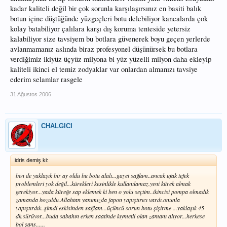
kadar kaliteli değil bir çok sorunla karşılaşırsınız en basiti balık
botun içine düştüğünde yüzgeçleri botu delebiliyor kancalarda çok
kolay batabiliyor çalılara karşı dış koruma tenteside yetersiz
kalabiliyor size tavsiyem bu botlara güvenerek boyu geçen yerlerde
avlanmamanız aslında biraz profesyonel düşünürsek bu botlara
verdiğimiz ikiyüz üçyüz milyona bi yüz yüzelli milyon daha ekleyip
kaliteli ikinci el temiz zodyaklar var onlardan almanızı tavsiye
ederim selamlar rasgele
31 Ağustos 2006
CHALGICI
idris demiş ki:
ben de yaklaşık bir ay oldu bu botu alalı...gayet sağlam..ancak ufak tefek
problemleri yok değil...kürekleri kesinlikle kullanılamaz.yeni kürek almak
gerekiyor...yada küreğe sap eklemek ki ben o yolu seçtim..ikincisi pompa olmadık
zamanda bozuldu.Allahtan yanımızda japon yapıştırıcı vardı.onunla
yapıştırdık..şimdi eskisinden sağlam...üçüncü sorun botu şişirme ...yaklaşık 45
dk.sürüyor...buda sabahın erken saatinde kıymetli olan zamanı alıyor...herkese
bol şans......