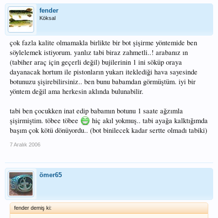
fender
Köksal
çok fazla kalite olmamakla birlikte bir bot şişirme yöntemide ben
söylelemek istiyorum. yanlız tabi biraz zahmetli..! arabanız ın
(tabiher araç için geçerli değil) bujilerinin 1 ini söküp oraya
dayanacak hortum ile pistonların yukarı iteklediği hava sayesinde
botunuzu şişirebilirsiniz.. ben bunu babamdan görmüştüm. iyi bir
yöntem değil ama herkesin aklında bulunabilir.
tabi ben çocukken inat edip babamın botunu 1 saate ağzımla
şişirmiştim. töbee töbee
hiç akıl yokmuş.. tabi ayağa kalktığımda
başım çok kötü dönüyordu.. (bot binilecek kadar sertte olmadı tabiki)
7 Aralık 2006
ömer65
fender demiş ki: