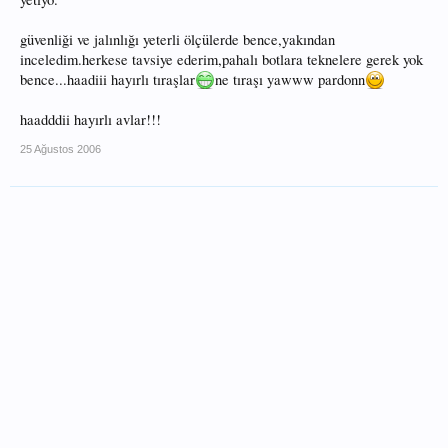
güvenliği ve jalınlığı yeterli ölçülerde bence,yakından
inceledim.herkese tavsiye ederim,pahalı botlara teknelere gerek yok
bence...haadiii hayırlı tıraşlar
ne tıraşı yawww pardonn
haadddii hayırlı avlar!!!
25 Ağustos 2006