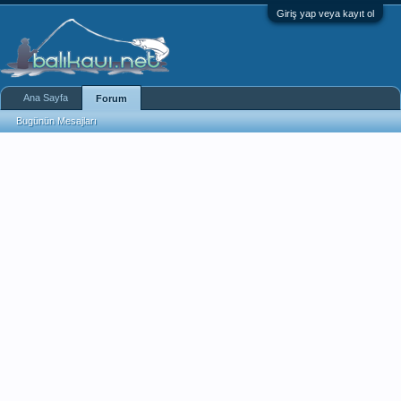
Giriş yap veya kayıt ol
Ana Sayfa
Forum
Bugünün Mesajları