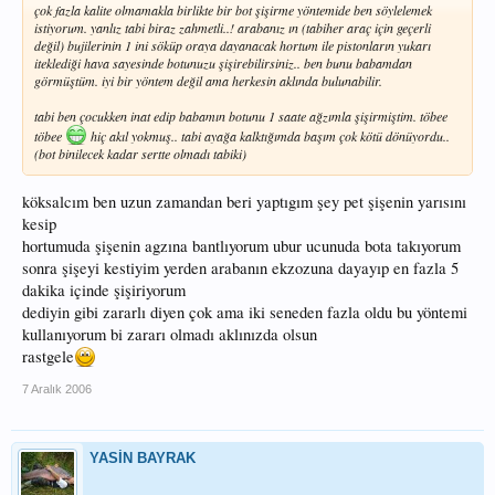
çok fazla kalite olmamakla birlikte bir bot şişirme yöntemide ben söylelemek
istiyorum. yanlız tabi biraz zahmetli..! arabanız ın (tabiher araç için geçerli
değil) bujilerinin 1 ini söküp oraya dayanacak hortum ile pistonların yukarı
iteklediği hava sayesinde botunuzu şişirebilirsiniz.. ben bunu babamdan
görmüştüm. iyi bir yöntem değil ama herkesin aklında bulunabilir.
tabi ben çocukken inat edip babamın botunu 1 saate ağzımla şişirmiştim. töbee
töbee
hiç akıl yokmuş.. tabi ayağa kalktığımda başım çok kötü dönüyordu..
(bot binilecek kadar sertte olmadı tabiki)
köksalcım ben uzun zamandan beri yaptıgım şey pet şişenin yarısını
kesip
hortumuda şişenin agzına bantlıyorum ubur ucunuda bota takıyorum
sonra şişeyi kestiyim yerden arabanın ekzozuna dayayıp en fazla 5
dakika içinde şişiriyorum
dediyin gibi zararlı diyen çok ama iki seneden fazla oldu bu yöntemi
kullanıyorum bi zararı olmadı aklınızda olsun
rastgele
7 Aralık 2006
YASİN BAYRAK