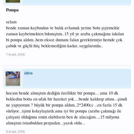
Pompa
selam
bende zaman kaybından ve balık avlamak yerine botu şişirmekle
zaman kaybetmekten bıkmıştım..15 ytl ye araba çakmağına takılan
bi pompa aldım..hem eksoz dumanı falan gerektirmiyo hemde çok
çabuk ve güçlü hiiç beklemediğim kadar..saygılarımla..
7 Aralık 2006
idris
hocam bende almıştım dediğin özellikte bir pompa... ama 10 dk
bekledim botta en ufak bir hareket yok....bende kaldırıp attım...şimdi
ne yapıyorum ? büyük bir pompa aldım..2*2400cc ..en fazla 15 dk
sürüyor...işimi kolaylaştırdı.ama iyi bir pompa (araba çakmağı ile
çalışan) olduğuna emin olabilsem ben de alacağım....15 milyona
almıştım istanbuldan perpadan...yazık oldu...
8 Aralık 2006