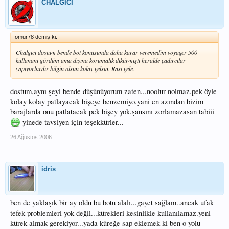
CHALGICI
omur78 demiş ki:
Chalgıcı dostum bende bot konusunda daha karar veremedim voyager 500
kullananı gördüm ama dışına korumalık diktirmişti heralde çadırcılar
yapıyorlardır bilgin olsun kolay gelsin. Rast gele.
dostum,aynı şeyi bende düşünüyorum zaten...noolur nolmaz.pek öyle
kolay kolay patlayacak bişeye benzemiyo.yani en azından bizim
barajlarda onu patlatacak pek bişey yok.şansını zorlamazasan tabiii
yinede tavsiyen için teşekkürler...
26 Ağustos 2006
idris
ben de yaklaşık bir ay oldu bu botu alalı...gayet sağlam..ancak ufak
tefek problemleri yok değil...kürekleri kesinlikle kullanılamaz.yeni
kürek almak gerekiyor...yada küreğe sap eklemek ki ben o yolu