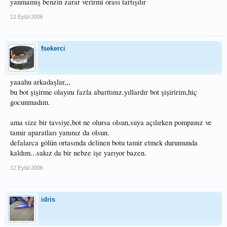
yanmamış benzin zarar verirmi orası tartışılır
12 Eylül 2006
fsekerci
yaaahu arkadaşlar,,,
bu bot şişirme olayını fazla abarttınız.yıllardır bot şişiririm,hiç
gocunmadım.
ama size bir tavsiye,bot ne olursa olsun,suya açılırken pompanız ve
tamir aparatları yanınız da olsun.
defalarca gölün ortasında delinen botu tamir etmek durumunda
kaldım...sakız da bir nebze işe yarıyor bazen.
12 Eylül 2006
idris