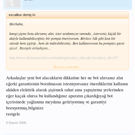
excalibur demiş ki:
Merhaba,
hangi şişme botu alırsanız alın. ister arabanızın yanında , isterseniz küçük bir
aküyle kullanabileceğiniz bir pompa öneriyorum. Böylece 5dk gibi kısa bir
sürede hem şişirip , hem de indirebilirsiniz. Ben kullanıyorum bu pompayı gayet
güzel . Rastgele arkadaşım...
http://www.okyanusmarket.com/catalog/product_info.php?products_id=537
Hepsini görüntüle...
Link verdim ama reklam olarak algılanmasın lütfen...
Arkadaşlar yeni bot alacakların dikkatine her ne bot alırsanız alın
eğerki garantisinin bozulmasını istemiyorsanız önerdiklerini kullanın
aküden elektirik alarak şişirmek rahat ama yapıştırma yerlerinden
eğer kaçak olursa bu kullandığınız aparatın çıkardığıyağ bot
içerisinede yağlanma meydana getiriyormuş ve garantiyi
bozuyormuş,bilginize
rastgele
6 Kasım 2006