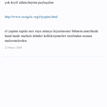
çok keyif aldım,buyrun paylaşalım
http://www.rastgele.org/elyapim.html
el yapımı rapala nızı suya atmaya kıyarmısınız bilmem.amerikada
hand made markalı ürünler kolleksiyonerler tarafından aranan
malzemelerden.
12 Mayıs 2006