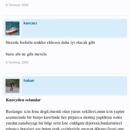
8 Temmuz 2006
kancacı
birazda fosforlu renkler eklesen daha iyi olacak gibi
barıs abı ne gıbı mesela
8 Temmuz 2006
hakan
Kuzeyden selamlar
Baslangic icin fena degil,önemli olan yuzus sekilleri,onun icin yapim
asamasinda bir banyo kuvetinde her pirparca montaj yaptiktan sonra
yuzdur,sanabayagi bir bilgi verir.Iste ciddigim diyorsan,bunlarinözel
tabanca boyalari var butun renk cesitleriyle mevcut,40euro fiyati onu