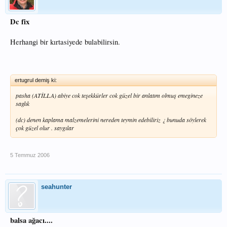
Dc fix
Herhangi bir kırtasiyede bulabilirsin.
ertugrul demiş ki:
pasha (ATİLLA) abiye cok teşekkürler cok güzel bir anlatım olmuş emegineze
saglık
(dc) denen kaplama malzemelerini nereden teymin edebiliriz ¿ bunuda söylerek
çok güzel olur . saygılar
5 Temmuz 2006
seahunter
balsa ağacı....