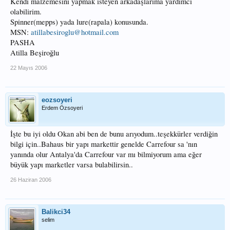
Kendi malzemesini yapmak isteyen arkadaşlarıma yardımcı
olabilirim.
Spinner(mepps) yada lure(rapala) konusunda.
MSN:
atillabesiroglu@hotmail.com
PASHA
Atilla Beşiroğlu
22 Mayıs 2006
eozsoyeri
Erdem Özsoyeri
İşte bu iyi oldu Okan abi ben de bunu arıyodum..teşekkürler verdiğin
bilgi için..Bahaus bir yapı markettir genelde Carrefour sa 'nın
yanında olur Antalya'da Carrefour var mı bilmiyorum ama eğer
büyük yapı marketler varsa bulabilirsin..
26 Haziran 2006
Balikci34
selim