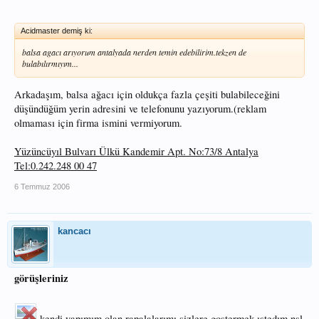
Acidmaster demiş ki:
balsa agacı arıyorum antalyada nerden temin edebilirim.tekzen de
bulabılırmıyım...
Arkadaşım, balsa ağacı için oldukça fazla çeşiti bulabileceğini
düşündüğüm yerin adresini ve telefonunu yazıyorum.(reklam
olmaması için firma ismini vermiyorum.
Yüzüncüyıl Bulvarı Ülkü Kandemir Apt. No:73/8 Antalya
Tel:0.242.248 00 47
6 Temmuz 2006
kancacı
görüşleriniz
kendi yapımım olan rapalalarımı sizlere gostermek ıstedım nsl