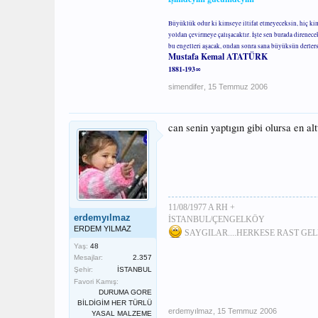
Büyüklük odur ki kimseye iltifat etmeyeceksin, hiç ki
yoldan çevirmeye çalışacaktır. İşte sen burada direnec
bu engelleri aşacak, ondan sonra sana büyüksün derler
Mustafa Kemal ATATÜRK
1881-193∞
simendifer
,
15 Temmuz 2006
can senin yaptıgın gibi olursa en a
11/08/1977 A RH +
erdemyılmaz
İSTANBUL/ÇENGELKÖY
ERDEM YILMAZ
SAYGILAR....HERKESE RAST GEL
Yaş:
48
Mesajlar:
2.357
Şehir:
İSTANBUL
Favori Kamış:
DURUMA GORE
BİLDİGİM HER TÜRLÜ
erdemyılmaz
,
15 Temmuz 2006
YASAL MALZEME