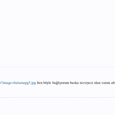
hp?image=balamapg5.jpg
ben böyle bağlıyorum baska tavsiyesi olan varmı ab