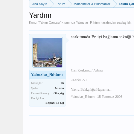
Ana Sayfa
Forum
Malzemeler & Ekipmanlar
Takım Ça
Yardım
Konu, '
Takım Çantası
' kısmında
Yalnızlar_Rıhtımı
tarafından paylaşıldı.
sarkıtmada En iyi bağlama tekniği 
Can Korkmaz / Adana
Yalnızlar_Rıhtımı
21/05/1991
Mesajlar:
16
Şehir:
Adana
Yavru Balıkçılığa Hayırrrrr...
Favori Kamış:
Olta,Ağ
Yalnızlar_Rıhtımı
,
15 Temmuz 2006
En İyi Avı:
Sapan,83 Kg