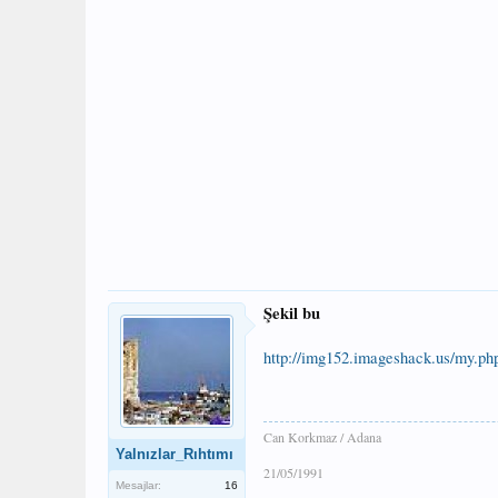
Şekil bu
http://img152.imageshack.us/my.p
Can Korkmaz / Adana
Yalnızlar_Rıhtımı
21/05/1991
Mesajlar:
16