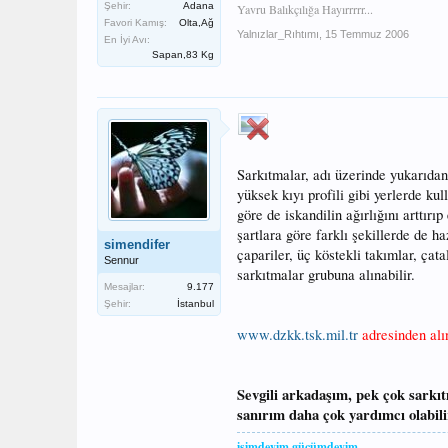
Şehir:
Adana
Yavru Balıkçılığa Hayırrrrr...
Favori Kamış:
Olta,Ağ
Yalnızlar_Rıhtımı
,
15 Temmuz 2006
En İyi Avı:
Sapan,83 Kg
Sarkıtmalar, adı üzerinde yukarıdan 
yüksek kıyı profili gibi yerlerde ku
göre de iskandilin ağırlığını arttırı
şartlara göre farklı şekillerde de ha
simendifer
çapariler, üç köstekli takımlar, çata
Sennur
sarkıtmalar grubuna alınabilir.
Mesajlar:
9.177
Şehir:
İstanbul
www.dzkk.tsk.mil.tr
adresinden alınt
Sevgili arkadaşım, pek çok sarkıt
sanırım daha çok yardımcı olabilir
işimdeyim gücümdeyim