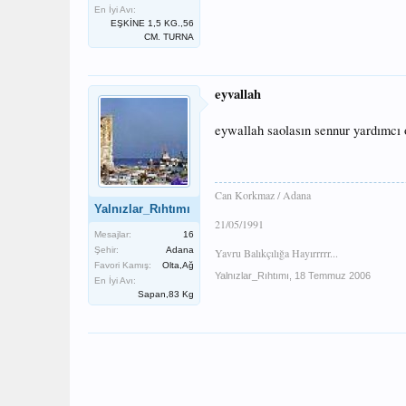
En İyi Avı:
EŞKİNE 1,5 KG.,56
CM. TURNA
eyvallah
eywallah saolasın sennur yardımcı 
Can Korkmaz / Adana
Yalnızlar_Rıhtımı
21/05/1991
Mesajlar:
16
Şehir:
Adana
Yavru Balıkçılığa Hayırrrrr...
Favori Kamış:
Olta,Ağ
Yalnızlar_Rıhtımı
,
18 Temmuz 2006
En İyi Avı:
Sapan,83 Kg