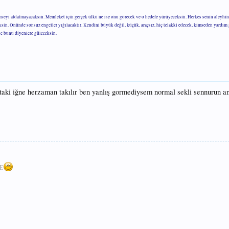
mseyi aldatmayacaksın. Memleket için gerçek ülkü ne ise onu görecek ve o hedefe yürüyeceksin. Herkes senin aleyhin
eksin. Önünde sonsuz engeller yığılacaktır. Kendini büyük değil, küçük, araçsız, hiç telakki edecek, kimseden yardı
se bunu diyenlere güleceksin.
lttaki iğne herzaman takılır ben yanlış gormediysem normal sekli sennurun anl
E