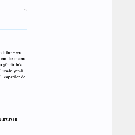
#2
andallar veya
akıntı durumuna
u gibidir fakat
olursak; yemli
li çapariler de
elirtirsen