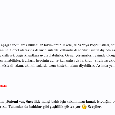
aşağı sarkıtılarak kullanılan takımlardır. İskele, duba veya köprü üstleri, s
llanılır. Genel olarak da derince sularda kullanılır denebilir. Bunun dışında 
p eksilterek değişik şartlara uydurulabilirler. Genel görünüşleri resimde olduğ
zırlanabilirler. Bunların hepsinin adı ve kullanılışı da farklıdır. Sıralayacak 
l köstekli takım, akıntılı sularda uzun köstekli takım diyebiliriz. Aslında yem
ıdır...
ma yöntemi var, öncelikle hangi balık için takım hazırlamak istediğini b
iz... Takımlar da balıklar gibi çeşitlilik gösteriyor
Sevgiler,