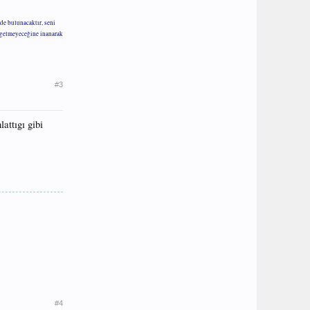
de bulunacaktır, seni
m gelmeyeceğine inanarak
#3
attıgı gibi
#4