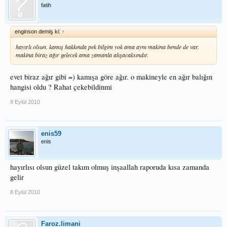
fatih
enginson demiş ki:
↑
hayırlı olsun. kamış hakkında pek bilgim yok ama aynı makina bende de var.
makina biraz ağır gelecek ama zamanla alışacaksındır.
evet biraz ağır gibi =) kamışa göre ağır. o makineyle en ağır balığın
hangisi oldu ? Rahat çekebildinmi
8 Eylül 2010
enis59
enis
hayırlısı olsun güzel takım olmuş inşaallah raporuda kısa zamanda
gelir
8 Eylül 2010
Faroz.limani