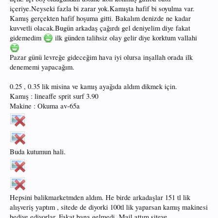
içeriye.Neyseki fazla bi zarar yok.Kamışta hafif bi soyulma var.
Kamış gerçekten hafif hoşuma gitti. Bakalım denizde ne kadar
kuvvetli olacak.Bugün arkadaş çağırdı gel deniyelim diye fakat
gidemedim
ilk günden talihsiz olay gelir diye korktum vallahi
Pazar günü levreğe gideceğim hava iyi olursa inşallah orada ilk
denememi yapacağım.
0.25 , 0.35 lik misina ve kamış ayağıda aldım dikmek için.
Kamış : lineaffe sprit surf 3.90
Makine : Okuma av-65a
Buda kutumun hali.
Hepsini balikmarketmden aldım. He birde arkadaşlar 151 tl lik
alışveriş yaptım , sitede de diyorki 100tl lik yaparsan kamış makinesi
hediye ediyorlar. Fakat bana gelmedi. Mail attım siteye