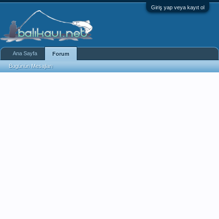
Giriş yap veya kayıt ol
Ana Sayfa
Forum
Bugünün Mesajları