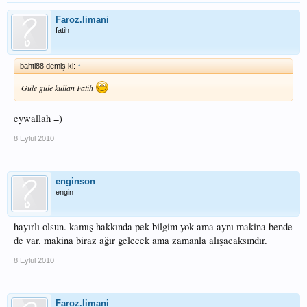
Faroz.limani
fatih
bahti88 demiş ki:
↑
Güle güle kullan Fatih
eywallah =)
8 Eylül 2010
enginson
engin
hayırlı olsun. kamış hakkında pek bilgim yok ama aynı makina bende
de var. makina biraz ağır gelecek ama zamanla alışacaksındır.
8 Eylül 2010
Faroz.limani