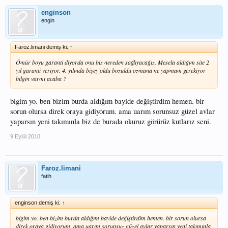
enginson
engin
Faroz.limani demiş ki:
↑
Ömür boyu garanti diyorda onu biz nereden sağlıyacağız. Mesela aldığım site 2
yıl garanti veriyor. 4. yılında bişey oldu bozuldu ozmana ne yapmam gerekiyor
bilgin varmı acaba ?
bigim yo. ben bizim burda aldığım bayide değiştirdim hemen. bir
sorun olursa direk oraya gidiyorum. ama uarım sorunsuz güzel avlar
yaparsın yeni takımınla biz de burada okuruz görürüz kutlarız seni.
9 Eylül 2010
Faroz.limani
fatih
enginson demiş ki:
↑
bigim yo. ben bizim burda aldığım bayide değiştirdim hemen. bir sorun olursa
direk oraya gidiyorum. ama uarım sorunsuz güzel avlar yaparsın yeni takımınla