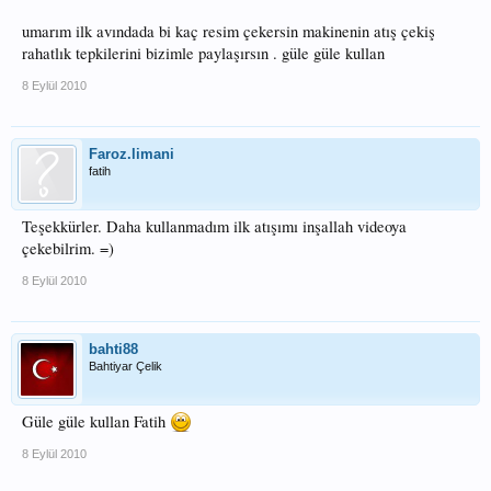
umarım ilk avındada bi kaç resim çekersin makinenin atış çekiş
rahatlık tepkilerini bizimle paylaşırsın . güle güle kullan
8 Eylül 2010
Faroz.limani
fatih
Teşekkürler. Daha kullanmadım ilk atışımı inşallah videoya
çekebilrim. =)
8 Eylül 2010
bahti88
Bahtiyar Çelik
Güle güle kullan Fatih
8 Eylül 2010