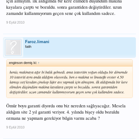
için almıştım. ilk aldığımda bir kere elimden düşündüm makina
kayalara çarptı ve bozuldu. sonra garantiden değiştirdiler. uzun
zamandır kullanmıyorum geçen sene çok kullandım sadece.
9 Eylül 2010
Faroz.limani
fatih
enginson demiş ki:
↑
henüz makinaya ağır bi balık gelmedi. ama istavritin yoğun olduğu bir dönemde
10 istavriti aynı anda aldığım oluyordu. ben o makina ve lineaeffe oyster 4.50
kamışı sırf kıyıdan çinekop lüfer avı yapmak için almıştım. ilk aldığımda bir kere
elimden düşündüm makina kayalara çarptı ve bozuldu. sonra garantiden
değiştirdiler. uzun zamandır kullanmıyorum geçen sene çok kullandım sadece.
Ömür boyu garanti diyorda onu biz nereden sağlıyacağız. Mesela
aldığım site 2 yıl garanti veriyor. 4. yılında bişey oldu bozuldu
ozmana ne yapmam gerekiyor bilgin varmı acaba ?
9 Eylül 2010