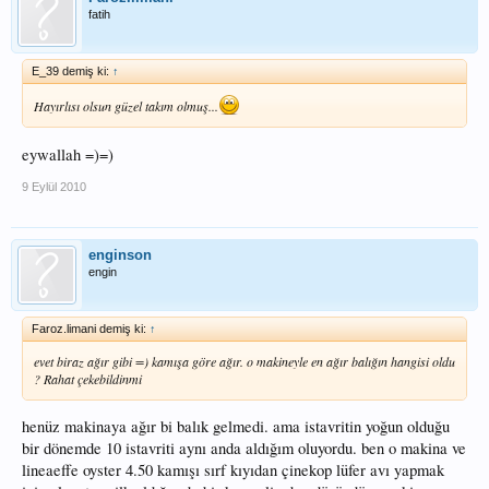
fatih
E_39 demiş ki:
↑
Hayırlısı olsun güzel takım olmuş...
eywallah =)=)
9 Eylül 2010
enginson
engin
Faroz.limani demiş ki:
↑
evet biraz ağır gibi =) kamışa göre ağır. o makineyle en ağır balığın hangisi oldu
? Rahat çekebildinmi
henüz makinaya ağır bi balık gelmedi. ama istavritin yoğun olduğu
bir dönemde 10 istavriti aynı anda aldığım oluyordu. ben o makina ve
lineaeffe oyster 4.50 kamışı sırf kıyıdan çinekop lüfer avı yapmak