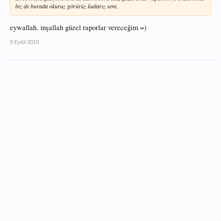
biz de burada okuruz görürüz kutlarız seni.
eywallah. inşallah güzel raporlar vereceğim =)
9 Eylül 2010