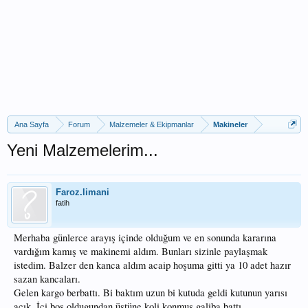
Ana Sayfa
Forum
Malzemeler & Ekipmanlar
Makineler
Yeni Malzemelerim...
Faroz.limani
fatih
Merhaba günlerce arayış içinde olduğum ve en sonunda kararına
vardığım kamış ve makinemi aldım. Bunları sizinle paylaşmak
istedim. Balzer den kanca aldım acaip hoşuma gitti ya 10 adet hazır
sazan kancaları.
Gelen kargo berbattı. Bi baktım uzun bi kutuda geldi kutunun yarısı
açık. İçi boş oldugundan üstüne koli konmuş galiba battı