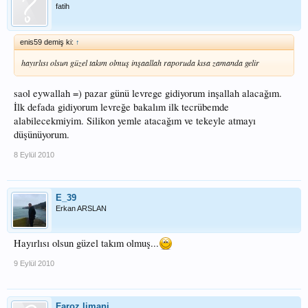
fatih
enis59 demiş ki:
↑
hayırlısı olsun güzel takım olmuş inşaallah raporuda kısa zamanda gelir
saol eywallah =) pazar günü levrege gidiyorum inşallah alacağım.
İlk defada gidiyorum levreğe bakalım ilk tecrübemde
alabilecekmiyim. Silikon yemle atacağım ve tekeyle atmayı
düşünüyorum.
8 Eylül 2010
E_39
Erkan ARSLAN
Hayırlısı olsun güzel takım olmuş...
9 Eylül 2010
Faroz.limani