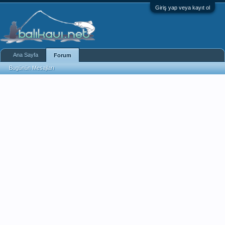
Giriş yap veya kayıt ol
Ana Sayfa
Forum
Bugünün Mesajları