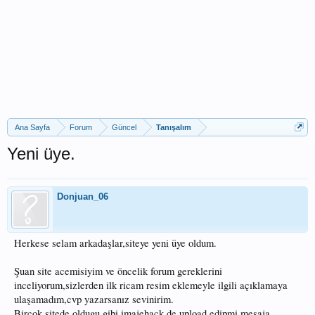
Ana Sayfa
Forum
Güncel
Tanışalım
Yeni üye.
Donjuan_06
Herkese selam arkadaşlar,siteye yeni üye oldum.
Şuan site acemisiyim ve öncelik forum gereklerini
inceliyorum,sizlerden ilk ricam resim eklemeyle ilgili açıklamaya
ulaşamadım,cvp yazarsanız sevinirim.
Birçok sitede oldugu gibi imajehack de upload edipmi mesaja