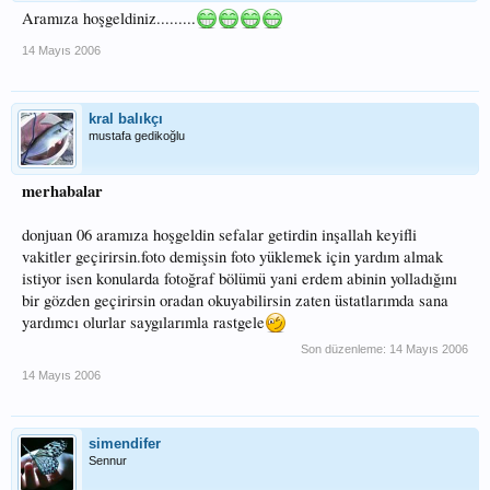
Aramıza hoşgeldiniz.........
14 Mayıs 2006
kral balıkçı
mustafa gedikoğlu
merhabalar
donjuan 06 aramıza hoşgeldin sefalar getirdin inşallah keyifli
vakitler geçirirsin.foto demişsin foto yüklemek için yardım almak
istiyor isen konularda fotoğraf bölümü yani erdem abinin yolladığını
bir gözden geçirirsin oradan okuyabilirsin zaten üstatlarımda sana
yardımcı olurlar saygılarımla rastgele
Son düzenleme:
14 Mayıs 2006
14 Mayıs 2006
simendifer
Sennur