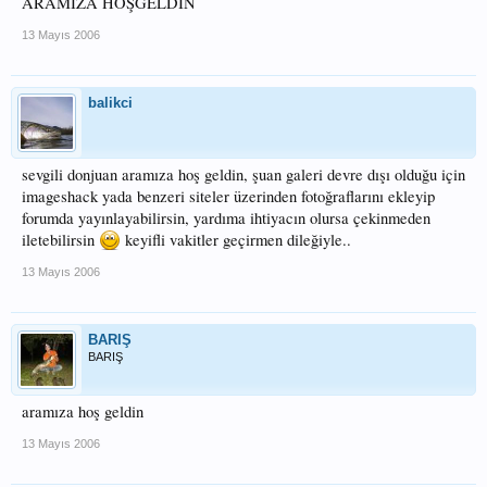
ARAMIZA HOŞGELDİN
13 Mayıs 2006
balikci
sevgili donjuan aramıza hoş geldin, şuan galeri devre dışı olduğu için
imageshack yada benzeri siteler üzerinden fotoğraflarını ekleyip
forumda yayınlayabilirsin, yardıma ihtiyacın olursa çekinmeden
iletebilirsin
keyifli vakitler geçirmen dileğiyle..
13 Mayıs 2006
BARIŞ
BARIŞ
aramıza hoş geldin
13 Mayıs 2006