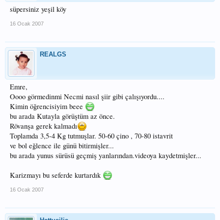
süpersiniz yeşil köy
16 Ocak 2007
REALGS
Emre,
Oooo görmedinmi Necmi nasıl şiir gibi çalışıyordu....
Kimin öğrencisiyim beee
bu arada Kutayla görüştüm az önce.
Rövanşa gerek kalmadı
Toplamda 3,5-4 Kg tutmuşlar. 50-60 çino , 70-80 istavrit
ve bol eğlence ile günü bitirmişler...
bu arada yunus sürüsü geçmiş yanlarından.videoya kaydetmişler...
Karizmayı bu seferde kurtardık
16 Ocak 2007