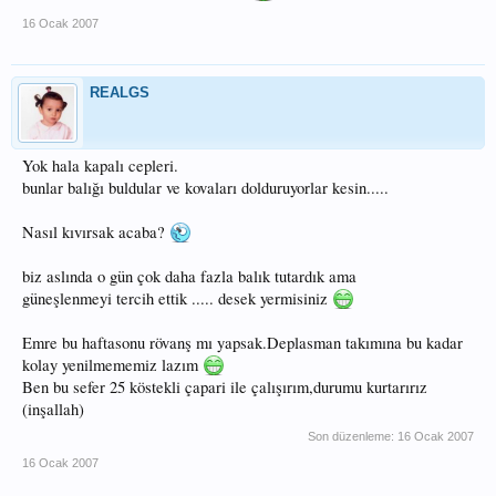
16 Ocak 2007
REALGS
Yok hala kapalı cepleri.
bunlar balığı buldular ve kovaları dolduruyorlar kesin.....
Nasıl kıvırsak acaba?
biz aslında o gün çok daha fazla balık tutardık ama
güneşlenmeyi tercih ettik ..... desek yermisiniz
Emre bu haftasonu rövanş mı yapsak.Deplasman takımına bu kadar
kolay yenilmememiz lazım
Ben bu sefer 25 köstekli çapari ile çalışırım,durumu kurtarırız
(inşallah)
Son düzenleme:
16 Ocak 2007
16 Ocak 2007