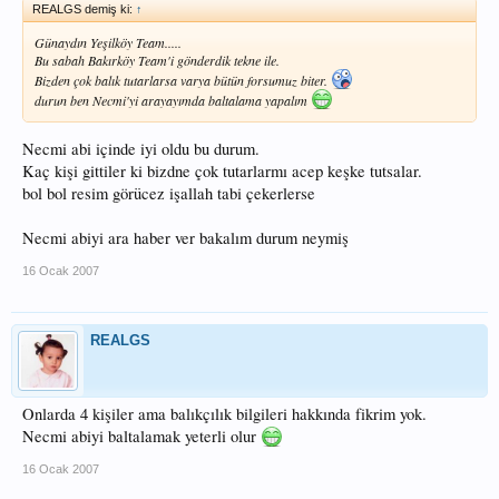
REALGS demiş ki:
↑
Günaydın Yeşilköy Team.....
Bu sabah Bakırköy Team'i gönderdik tekne ile.
Bizden çok balık tutarlarsa varya bütün forsumuz biter.
durun ben Necmi'yi arayayımda baltalama yapalım
Necmi abi içinde iyi oldu bu durum.
Kaç kişi gittiler ki bizdne çok tutarlarmı acep keşke tutsalar.
bol bol resim görücez işallah tabi çekerlerse
Necmi abiyi ara haber ver bakalım durum neymiş
16 Ocak 2007
REALGS
Onlarda 4 kişiler ama balıkçılık bilgileri hakkında fikrim yok.
Necmi abiyi baltalamak yeterli olur
16 Ocak 2007