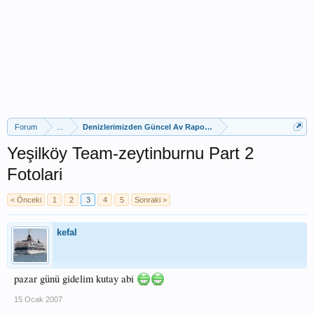
Forum
...
Denizlerimizden Güncel Av Raporları
Yeşilköy Team-zeytinburnu Part 2
Fotolari
< Önceki
1
2
3
4
5
Sonraki >
kefal
pazar günü gidelim kutay abi
15 Ocak 2007