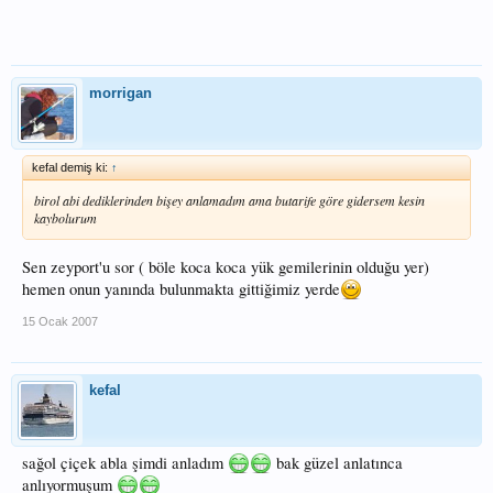
morrigan
kefal demiş ki:
↑
birol abi dediklerinden bişey anlamadım ama butarife göre gidersem kesin
kaybolurum
Sen zeyport'u sor ( böle koca koca yük gemilerinin olduğu yer)
hemen onun yanında bulunmakta gittiğimiz yerde
15 Ocak 2007
kefal
sağol çiçek abla şimdi anladım
bak güzel anlatınca
anlıyormuşum