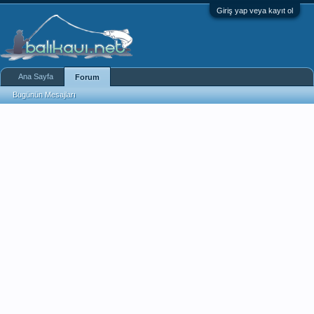
Giriş yap veya kayıt ol
Ana Sayfa
Forum
Bugünün Mesajları