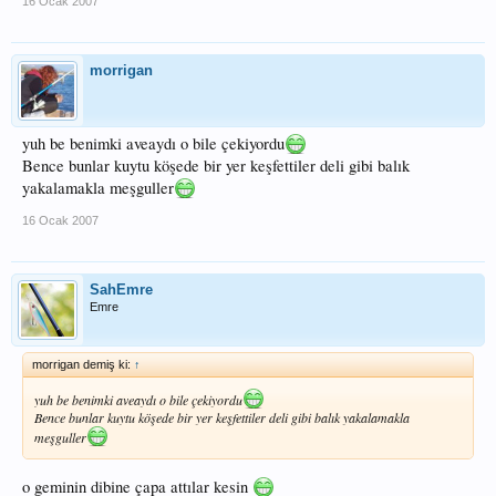
16 Ocak 2007
morrigan
yuh be benimki aveaydı o bile çekiyordu
Bence bunlar kuytu köşede bir yer keşfettiler deli gibi balık
yakalamakla meşguller
16 Ocak 2007
SahEmre
Emre
morrigan demiş ki:
↑
yuh be benimki aveaydı o bile çekiyordu
Bence bunlar kuytu köşede bir yer keşfettiler deli gibi balık yakalamakla
meşguller
o geminin dibine çapa attılar kesin