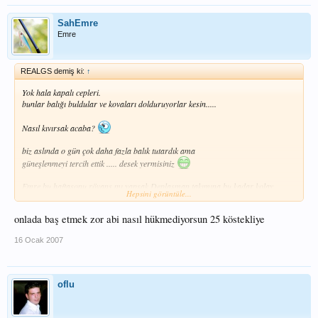
SahEmre
Emre
REALGS demiş ki:
↑
Yok hala kapalı cepleri.
bunlar balığı buldular ve kovaları dolduruyorlar kesin.....
Nasıl kıvırsak acaba?
biz aslında o gün çok daha fazla balık tutardık ama
güneşlenmeyi tercih ettik ..... desek yermisiniz
Emre bu haftasonu rövanş mı yapsak.Deplasman takımına bu kadar kolay
Hepsini görüntüle...
yenilmememiz lazım
Ben bu sefer 25 köstekli çapari ile çalışırım,durumu kurtarırız (inşallah)
onlada baş etmek zor abi nasıl hükmediyorsun 25 köstekliye
16 Ocak 2007
oflu