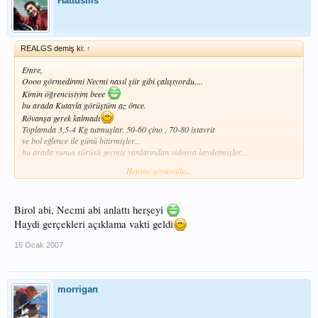
Hattusilis
REALGS demiş ki:
↑
Emre,
Oooo görmedinmi Necmi nasıl şiir gibi çalışıyordu....
Kimin öğrencisiyim beee
bu arada Kutayla görüştüm az önce.
Rövanşa gerek kalmadı
Toplamda 3,5-4 Kg tutmuşlar. 50-60 çino , 70-80 istavrit
ve bol eğlence ile günü bitirmişler...
bu arada yunus sürüsü geçmiş yanlarından.videoya kaydetmişler...
Hepsini görüntüle...
Karizmayı bu seferde kurtardık
Birol abi, Necmi abi anlattı herşeyi
Haydi gerçekleri açıklama vakti geldi
16 Ocak 2007
morrigan