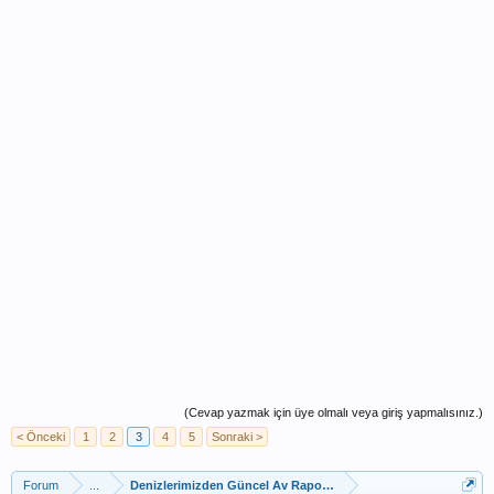
(Cevap yazmak için üye olmalı veya giriş yapmalısınız.)
< Önceki
1
2
3
4
5
Sonraki >
Forum
...
Denizlerimizden Güncel Av Raporları