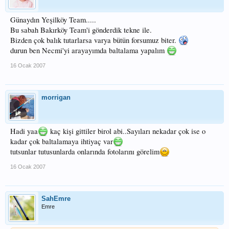
Günaydın Yeşilköy Team.....
Bu sabah Bakırköy Team'i gönderdik tekne ile.
Bizden çok balık tutarlarsa varya bütün forsumuz biter.
durun ben Necmi'yi arayayımda baltalama yapalım
16 Ocak 2007
morrigan
Hadi yaa
kaç kişi gittiler birol abi..Sayıları nekadar çok ise o
kadar çok baltalamaya ihtiyaç var
tutsunlar tutusunlarda onlarında fotolarını görelim
16 Ocak 2007
SahEmre
Emre