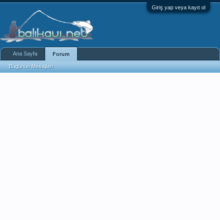
Giriş yap veya kayıt ol
Ana Sayfa
Forum
Bugünün Mesajları