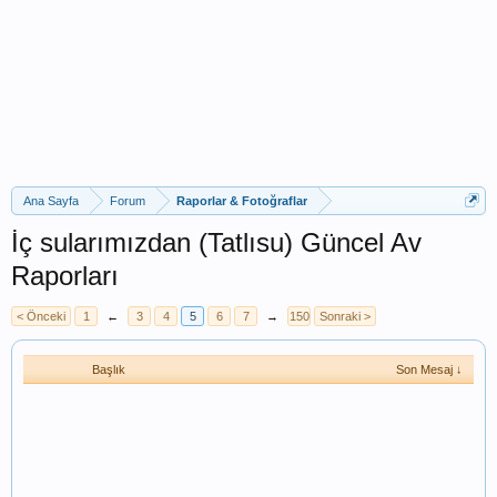
Ana Sayfa
Forum
Raporlar & Fotoğraflar
İç sularımızdan (Tatlısu) Güncel Av
Raporları
< Önceki
1
←
3
4
5
6
7
→
150
Sonraki >
Başlık
Son Mesaj ↓