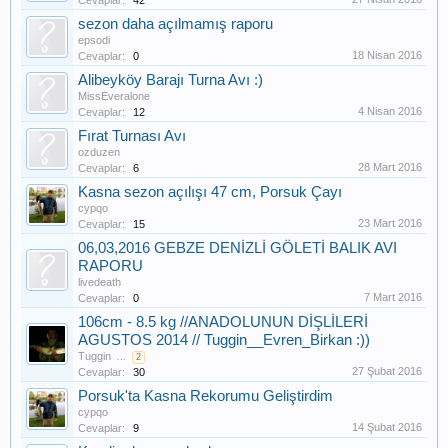
Cevaplar:
42
sezon daha açılmamış raporu
epsodi
18 Nisan 2016
Cevaplar:
0
Alibeyköy Barajı Turna Avı :)
MissEveralone
4 Nisan 2016
Cevaplar:
12
Fırat Turnası Avı
ozduzen
28 Mart 2016
Cevaplar:
6
Kasna sezon açılışı 47 cm, Porsuk Çayı
cypqo
23 Mart 2016
Cevaplar:
15
06,03,2016 GEBZE DENİZLİ GÖLETİ BALIK AVI
RAPORU
livedeath
7 Mart 2016
Cevaplar:
0
106cm - 8.5 kg //ANADOLUNUN DİŞLİLERİ
AGUSTOS 2014 // Tuggin__Evren_Birkan :))
Tuggin
...
2
27 Şubat 2016
Cevaplar:
30
Porsuk'ta Kasna Rekorumu Geliştirdim
cypqo
14 Şubat 2016
Cevaplar:
9