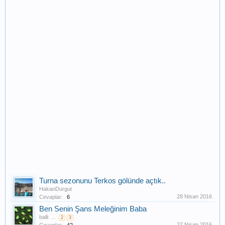
Turna sezonunu Terkos gölünde açtık..
HakanDurgut
28 Nisan 2016
Cevaplar:
6
Ben Senin Şans Meleğinim Baba
balli
...
2
3
27 Nisan 2016