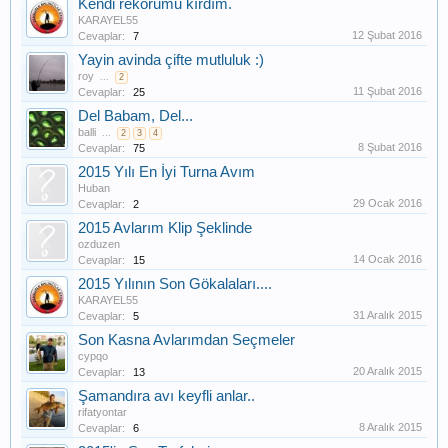
Kendi rekorumu kırdım.
KARAYEL55
12 Şubat 2016
Cevaplar:
7
Yayin avinda çifte mutluluk :)
roy
...
2
11 Şubat 2016
Cevaplar:
25
Del Babam, Del...
balli
...
2
3
4
8 Şubat 2016
Cevaplar:
75
2015 Yılı En İyi Turna Avım
Huban
29 Ocak 2016
Cevaplar:
2
2015 Avlarım Klip Şeklinde
ozduzen
14 Ocak 2016
Cevaplar:
15
2015 Yılının Son Gökalaları....
KARAYEL55
31 Aralık 2015
Cevaplar:
5
Son Kasna Avlarımdan Seçmeler
cypqo
20 Aralık 2015
Cevaplar:
13
Şamandıra avı keyfli anlar..
rifatyontar
8 Aralık 2015
Cevaplar:
6