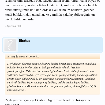
resim çekmiş arkadaş buda küçük olanın resmi, diğeri daha büyük 67
cm civarnıda. Şunuda belirtmek isterim. Çanıllıda en büyük balıklar
bizim tutduğumuz balıklar, ordaki avcılar bizim balıkları görünce
kendi balıklarından utandılar. ve çanıllıda yakalayabileceğiniz en
büyük balık bunlardır...
7 Ağustos 2006
Birahas
turnaaşığı ankaralı demiş ki:
Merhabalar, ilk başta şunu söyleyeyim bunlar benim değil arkadaşımın tutduğu
balıklar, benim fotolar diğer arkadaşta onlarıda yakında inşallah
yayınlayacağım. Yukardaki resimlerle ilgili olarak 2 adet daha foto vardı ama
yüklemeyi beceremedim. Ayrı ayrı ölçüp resim çekmiş arkadaş buda küçük olanın
resmi, diğeri daha büyük 67 cm civarnıda. Şunuda belirtmek isterim. Çanıllıda
en büyük balıklar bizim tutduğumuz balıklar, ordaki avcılar bizim balıkları
görünce kendi balıklarından utandılar. ve çanıllıda yakalayabileceğiniz en büyük
balık bunlardır...
Paylaşımıznı için teşekkürler. Diğer resimleride ve hikayesini
bekliyoruz.