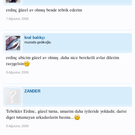
erdinç ğüzel av olmuş bende tebrik ederim
7 Ağustos 2006
kral balıkçı
mustafa gedikoğlu
erdinç abicim güzel av olmuş .daha nice bereketli avlar dilerim
rasygelsin
8 Ağustos 2006
ZANDER
Tebrikler Erdinc, güzel turna, umarim daha iyileride yoldadir, darisi
diger tutamayan arkadaslarin basina...
8 Ağustos 2006