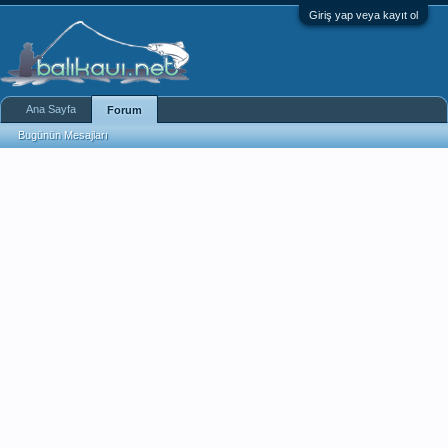
Giriş yap veya kayıt ol
Ana Sayfa
Forum
Bugünün Mesajları