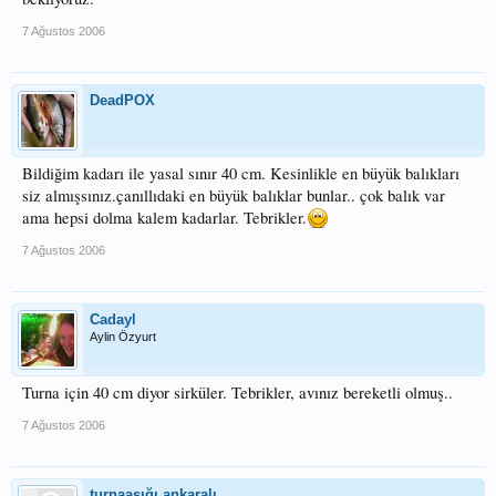
7 Ağustos 2006
DeadPOX
Bildiğim kadarı ile yasal sınır 40 cm. Kesinlikle en büyük balıkları
siz almışsınız.çanıllıdaki en büyük balıklar bunlar.. çok balık var
ama hepsi dolma kalem kadarlar. Tebrikler.
7 Ağustos 2006
Cadayl
Aylin Özyurt
Turna için 40 cm diyor sirküler. Tebrikler, avınız bereketli olmuş..
7 Ağustos 2006
turnaaşığı ankaralı