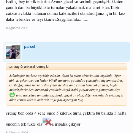
Erdinç bey tebrik ederim.Avınız güzel ve verimli geçmiş.Hakkaten
çanıllı dan bu büyüklükte turnalar yakalamak maharet ister.Tabiri
caizse avlakta bulunan dolma kalemcileri utandırdığınız için bir kez
daha tebrikler ve teşekkürler.Saygılarımla.........
8 Ağustos 2006
parsel
turnaaşığı ankaralı demiş ki:
Arkadaşlar herkese teşekkür ederim, daha iyi avlar sizlerin olur inşallah, Oğuz
abi, gerçekten ben bu kadar büyük turnanın çanıllıdan çıkacağını hiç ummazdım,
kurtboğazı olsa neyse ordan çıkar derdim ama çanıllı beni çok şaşırttı, bizde
arkadaşlarla hep tartışırdık çanıllıda küçük balık çıkıyor oraya gitmeyelim diye
ama gerçekten umduğumuzdanda güzel av oldu, diğer resimlerde arkadaşta
allah kısmet ederse onlarıda sizle paylaşacağım.Syg.
erdinç ben orda 4 sene önce 5 kiloluk turna çektim bu balıkta 3 hafta
öncenin tek tükte ols
a iribalık çıkıyor
8 Ağustos 2006