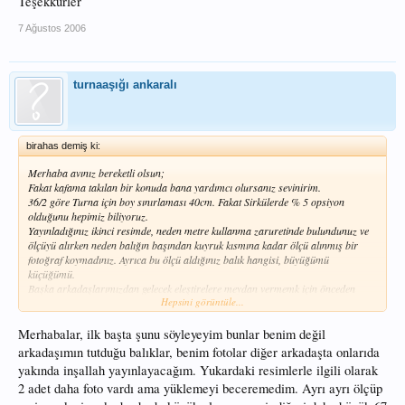
Teşekkürler
7 Ağustos 2006
turnaaşığı ankaralı
birahas demiş ki:
Merhaba avınız bereketli olsun;
Fakat kafama takılan bir konuda bana yardımcı olursanız sevinirim.
36/2 göre Turna için boy sınırlaması 40cm. Fakat Sirkülerde % 5 opsiyon
olduğunu hepimiz biliyoruz.
Yayınladığınız ikinci resimde, neden metre kullanma zaruretinde bulundunuz ve
ölçüyü alırken neden balığın başından kuyruk kısmına kadar ölçü alınmış bir
fotoğraf koymadınız. Ayrıca bu ölçü aldığınız balık hangisi, büyüğümü
küçüğümü.
Başka arkadaşlarımızdan gelecek eleştirelere meydan vermemk için önceden
Hepsini görüntüle...
sormak istedim.
Teşekkürler
Merhabalar, ilk başta şunu söyleyeyim bunlar benim değil
arkadaşımın tutduğu balıklar, benim fotolar diğer arkadaşta onlarıda
yakında inşallah yayınlayacağım. Yukardaki resimlerle ilgili olarak
2 adet daha foto vardı ama yüklemeyi beceremedim. Ayrı ayrı ölçüp