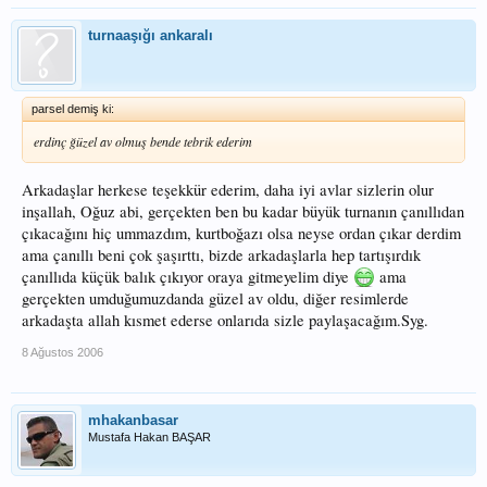
turnaaşığı ankaralı
parsel demiş ki:
erdinç ğüzel av olmuş bende tebrik ederim
Arkadaşlar herkese teşekkür ederim, daha iyi avlar sizlerin olur
inşallah, Oğuz abi, gerçekten ben bu kadar büyük turnanın çanıllıdan
çıkacağını hiç ummazdım, kurtboğazı olsa neyse ordan çıkar derdim
ama çanıllı beni çok şaşırttı, bizde arkadaşlarla hep tartışırdık
çanıllıda küçük balık çıkıyor oraya gitmeyelim diye
ama
gerçekten umduğumuzdanda güzel av oldu, diğer resimlerde
arkadaşta allah kısmet ederse onlarıda sizle paylaşacağım.Syg.
8 Ağustos 2006
mhakanbasar
Mustafa Hakan BAŞAR