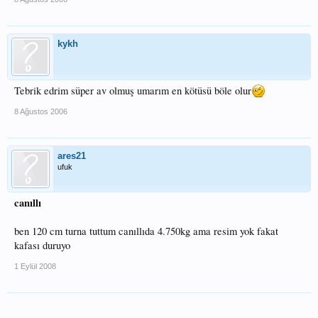
kykh
Tebrik edrim süper av olmuş umarım en kötüsü böle olur
8 Ağustos 2006
ares21
ufuk
canıllı
ben 120 cm turna tuttum canıllıda 4.750kg ama resim yok fakat
kafası duruyo
1 Eylül 2008