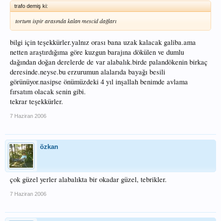
trafo demiş ki:
tortum ispir arasında kalan mescid dağları
bilgi için teşekkürler.yalnız orası bana uzak kalacak galiba.ama
netten araştırdığıma göre kuzgun barajına dökülen ve dumlu
dağından doğan derelerde de var alabalık.birde palandökenin birkaç
deresinde.neyse.bu erzurumun alalarıda bayağı besili
görünüyor.nasipse önümüzdeki 4 yıl inşallah benimde avlama
fırsatım olacak senin gibi.
tekrar teşekkürler.
7 Haziran 2006
özkan
çok güzel yerler alabalıkta bir okadar güzel, tebrikler.
7 Haziran 2006