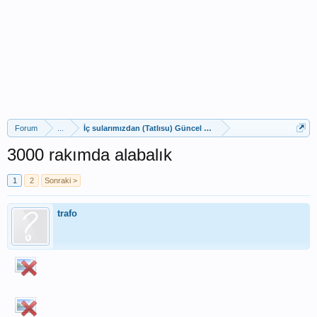
Forum
...
İç sularımızdan (Tatlısu) Güncel Av Raporları
3000 rakımda alabalık
1
2
Sonraki >
trafo