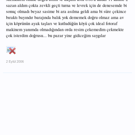
sazan aldım çokta zevkli geçti turna ve levrek için de denesemde bi
sonuç olmadı beyaz sasime bi ara asılma geldi ama bi süre çekince
bıraktı bayındır barajında balık yok dememek doğru olmaz ama av
için köprünün ayak taşları ve kutludüğün köyü çok ideal fotoraf
makinem yanımda olmadığından orda resim çekemedim çekmekte
çok isterdim doğrusu... bu pazar yine gidiceğim saygılar
2 Eylül 2006