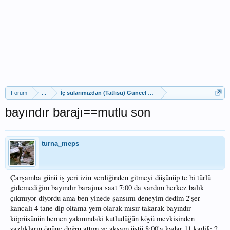
Forum
...
İç sularımızdan (Tatlısu) Güncel Av Raporları
bayındır barajı==mutlu son
turna_meps
Çarşamba günü iş yeri izin verdiğinden gitmeyi düşünüp te bi türlü
gidemediğim bayındır barajına saat 7:00 da vardım herkez balık
çıkmıyor diyordu ama ben yinede şansımı deneyim dedim 2'şer
kancalı 4 tane dip oltama yem olarak mısır takarak bayındır
köprüsünün hemen yakınındaki kutludüğün köyü mevkisinden
sazlıkların önüne doğru attım ve akşam üstü 8:00'a kadar 11 kadife 2