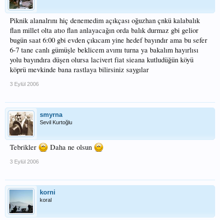
Piknik alanalrını hiç denemedim açıkçası oğuzhan çnkü kalabalık
flan millet olta atıo flan anlayacağın orda balık durmaz gbi gelior
bugün saat 6:00 gbi evden çıkıcam yine hedef bayındır ama bu sefer
6-7 tane canlı gümüşle beklicem avımı turna ya bakalım hayırlısı
yolu bayındıra düşen olursa lacivert fiat sieana kutludüğün köyü
köprü mevkinde bana rastlaya bilirsiniz saygılar
3 Eylül 2006
smyrna
Sevil Kurtoğlu
Tebrikler
Daha ne olsun
3 Eylül 2006
korni
koral