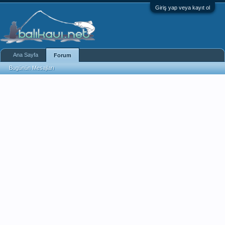
Giriş yap veya kayıt ol
Ana Sayfa
Forum
Bugünün Mesajları