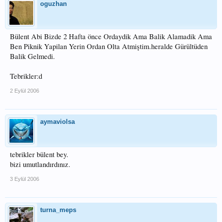
oguzhan
Bülent Abi Bizde 2 Hafta önce Ordaydik Ama Balik Alamadik Ama
Ben Piknik Yapilan Yerin Ordan Olta Atmiştim.heralde Gürültüden
Balik Gelmedi.
Tebrikler:d
2 Eylül 2006
aymaviolsa
tebrikler bülent bey.
bizi umutlandırdınız.
3 Eylül 2006
turna_meps