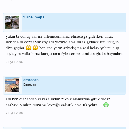
turna_meps
yakın bi dönüş var mı bilemicem ama elmadağa giderken biraz
ileriden bi dönüş var köy adı yazmıo ama biraz gidince kutludüğün
diye geçior
ben sna yarın arkadaştan asıl kolay yolunu alıp
söyleyim valla biraz karıştı ama öyle sen ne taraftan girdin bayındıra
2 Eylül 2006
emrecan
Emrecan
abi ben otabandan kayasa indim piknik alanlarına gittik ordan
arabayı bırakıp turna ve levreğe calıstık ama tık yoktu.....
2 Eylül 2006