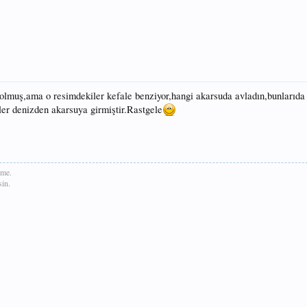
 olmuş,ama o resimdekiler kefale benziyor,hangi akarsuda avladın,bunlarıda
er denizden akarsuya girmiştir.Rastgele
rme.
in.