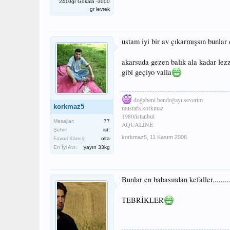
2410gr Gökala -3000
gr levrek
ustam iyi bir av çıkarmışsın bunlar d
akarsuda gezen balık ala kadar lezz
gibi geçiyo valla
doğabeni bendoğayı severim
korkmaz5
mustafa korkmaz
1980/istanbul
Mesajlar:
77
AQUALİNE
Şehir:
ist.
korkmaz5
,
11 Kasım 2006
Favori Kamış:
olta
En İyi Avı:
yayın 33kg
Bunlar en babasından kefaller.........
TEBRİKLER