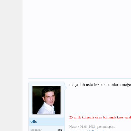
maşallah usta leziz sazanlar emeğe
25 gr lık kurşunla saray burnunda kaos yara
oflu
Neşat / 01.01.1981 g.osman.paşa
Mesajlar:
461