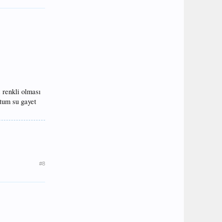
 renkli olması
ttum su gayet
#8