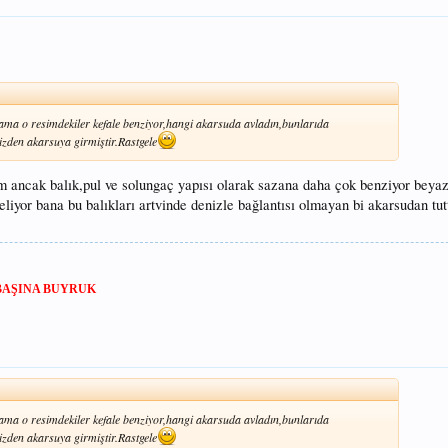
,ama o resimdekiler kefale benziyor,hangi akarsuda avladın,bunlarıda
izden akarsuya girmiştir.Rastgele
m ancak balık,pul ve solungaç yapısı olarak sazana daha çok benziyor beyaz
eliyor bana bu balıkları artvinde denizle bağlantısı olmayan bi akarsudan tu
BAŞINA BUYRUK
,ama o resimdekiler kefale benziyor,hangi akarsuda avladın,bunlarıda
izden akarsuya girmiştir.Rastgele