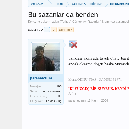
Ana Sayfa
Forum
Raporlar & Fotoğraflar
İç sularımız
Bu sazanlar da benden
Konu, '
İç sularımızdan (Tatlısu) Güncel Av Raporları
' kısmında
paramec
Sayfa 1 / 2
1
2
Sonraki >
balıkları akarsuda tavuk etiyle bas
ancak akşama doğru başka vurmadı
paramecium
Murat ORHUNTAŞ_ SAMSUN 1971
Mesajlar:
195
İKİ YÜZGEÇ
BİR KUYRUK, KENDİ 
Şehir:
artvin-samsun
A (+)
Favori Kamış:
olta
paramecium
,
11 Kasım 2006
En İyi Avı:
Levrek 2 kg