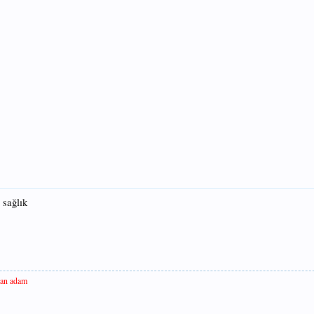
 sağlık
tan adam