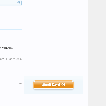
abilirdim
eme:
11 Kasım 2006
#1
Şimdi Kayıt Ol