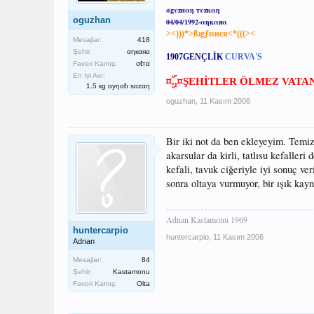
σgυzнαη тυzкαη
oguzhan
04/04/1992-αηкαяα
><)))*>ßıgƒıѕнєя<*(((><
Mesajlar:
418
Şehir:
αηкαяα
1907
GENÇLİK
CURVA'S
Favori Kamış:
σℓтα
En İyi Avı:
¤ۣۜ..¤
ŞEHİTLER ÖLMEZ VATA
1.5 кg αуηαℓı ѕαzαη
oguzhan
,
11 Kasım 2006
Bir iki not da ben ekleyeyim. Temiz
akarsular da kirli, tatlısu kefalleri
kefali, tavuk ciğeriyle iyi sonuç ve
sonra oltaya vurmuyor, bir ışık kay
Adnan Kastamonu 1969
huntercarpio
huntercarpio
,
11 Kasım 2006
Adnan
Mesajlar:
84
Şehir:
Kastamonu
Favori Kamış:
Olta