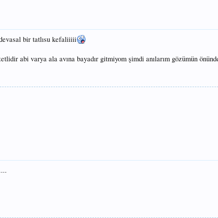
evasal bir tatlısu kefaliiiii
etlidir abi varya ala avına bayadır gitmiyom şimdi anılarım gözümün önünde
...