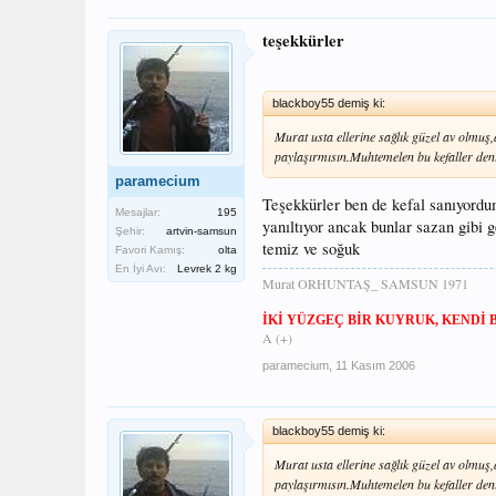
teşekkürler
blackboy55 demiş ki:
Murat usta ellerine sağlık güzel av olmuş
paylaşırmısın.Muhtemelen bu kefaller den
paramecium
Teşekkürler ben de kefal sanıyordu
Mesajlar:
195
yanıltıyor ancak bunlar sazan gibi g
Şehir:
artvin-samsun
temiz ve soğuk
Favori Kamış:
olta
En İyi Avı:
Levrek 2 kg
Murat ORHUNTAŞ_ SAMSUN 1971
İKİ YÜZGEÇ
BİR KUYRUK, KENDİ 
A (+)
paramecium
,
11 Kasım 2006
blackboy55 demiş ki:
Murat usta ellerine sağlık güzel av olmuş
paylaşırmısın.Muhtemelen bu kefaller den