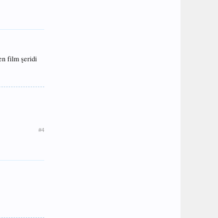
n film şeridi
#4