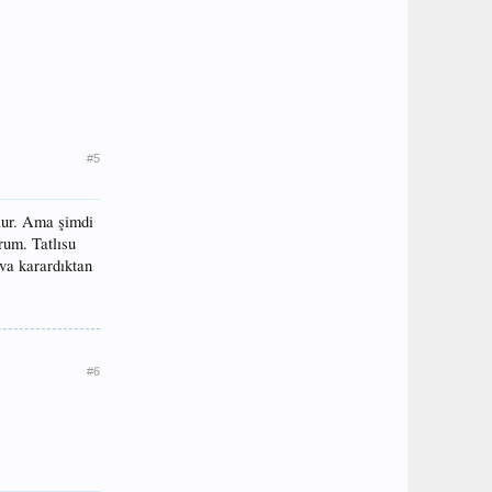
#5
olur. Ama şimdi
orum. Tatlısu
ava karardıktan
#6