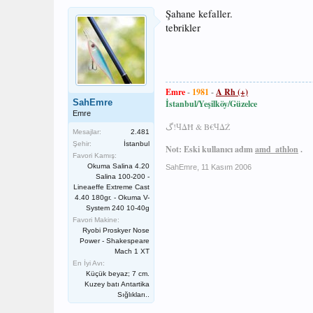
Şahane kefaller.
tebrikler
Emre
-
1981
-
A Rh (+)
SahEmre
İstanbul/Yeşilköy/Güzelce
Emre
گ!ЧΔĦ & B€ЧΔŹ
Mesajlar:
2.481
Şehir:
İstanbul
Not: Eski kullanıcı adım
amd_athlon
.
Favori Kamış:
Okuma Salina 4.20
SahEmre
,
11 Kasım 2006
Salina 100-200 -
Lineaeffe Extreme Cast
4.40 180gr. - Okuma V-
System 240 10-40g
Favori Makine:
Ryobi Proskyer Nose
Power - Shakespeare
Mach 1 XT
En İyi Avı:
Küçük beyaz; 7 cm.
Kuzey batı Antartika
Sığlıkları..