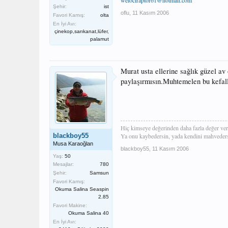
welociraptor61@hotmail.com
Şehir:
ist
oflu
,
11 Kasım 2006
Favori Kamış:
olta
En İyi Avı:
çinekop,sarıkanat,lüfer,
palamut
Murat usta ellerine sağlık güzel av
paylaşırmısın.Muhtemelen bu kefall
Hiç kimseye değerinden daha fazla değer ve
blackboy55
Ya onu kaybedersin, yada kendini mahveders
Musa Karaoğlan
blackboy55
,
11 Kasım 2006
Yaş:
50
Mesajlar:
780
Şehir:
Samsun
Favori Kamış:
Okuma Salina Seaspin
2.85
Favori Makine:
Okuma Salina 40
En İyi Avı: