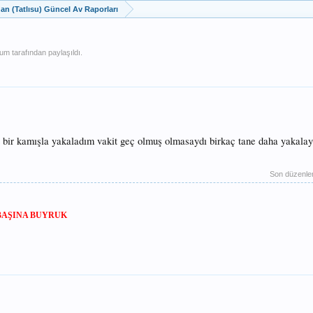
dan (Tatlısu) Güncel Av Raporları
ium
tarafından paylaşıldı.
it bir kamışla yakaladım vakit geç olmuş olmasaydı birkaç tane daha yakalay
Son düzenl
BAŞINA BUYRUK