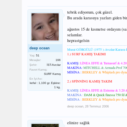
tebrik ediyorum, çok güzel.
Bu arada karasuya yazları giden biri
ağustos 15 de kısmetse ordayım (sa
selamlar.
heprastgelsin
deep ocean
Murat GÖRGÜLÜ (1975 )-Avcılar-Karasu-k
1.) SURF KAMIŞ TAKIMI
Yaş:
51
Mesajlar:
166
KAMIŞ:
LİNEA EFFE & Turnasurf & 4.20 t
Şehir:
İST-Avcılar
MAKİNA:
MİTCHELL & Armada Prof 700
Favori Kamış:
MİSİNA :
BERKLEY & Whiplash pro dynee
SURF Kamış
En İyi Avı:
2.) SPİNNİNG KAMIŞ TAKIM
kefal : 1,100 gr. Eşkine:
1 kg.
KAMIŞ:
LİNEA EFFE & Extreme & 3.20 & 
MAKİNA :
DAM & Quick finessa 750 fd &
MİSİNA :
BERKLEY & Whiplush pro dyne
deep ocean
,
28 Temmuz 2006
elinize sağlık