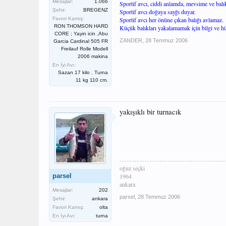
Mesajlar:
1.066
Sportif avcı, ciddi anlamda, mevsime ve bal
Şehir:
BREGENZ
Sportif avcı doğaya sayğı duyar.
Favori Kamış:
Sportif avcı her önüne çıkan balığı avlamaz.
RON THOMSON HARD
Küçük balıkları yakalamamak için bilgi ve hüne
CORE ; Yayin icin ,Abu
ZANDER
,
28 Temmuz 2006
Garcia Cardinal 505 FR
Freilauf Rolle Modell
2006 makina
En İyi Avı:
Sazan 17 kilo . Turna
11 kg 110 cm.
yakışıklı bir turnacık
oğuz seçki
parsel
1964
ankara
Mesajlar:
202
parsel
,
28 Temmuz 2006
Şehir:
ankara
Favori Kamış:
olta
En İyi Avı:
turna