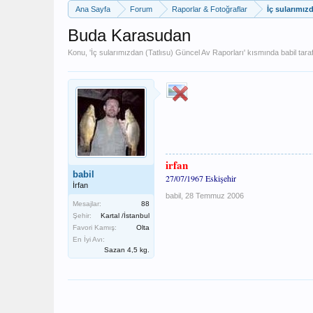
Ana Sayfa
Forum
Raporlar & Fotoğraflar
İç sularımız
Buda Karasudan
Konu, '
İç sularımızdan (Tatlısu) Güncel Av Raporları
' kısmında
babil
taraf
irfan
babil
27/07/1967 Eskişehir
İrfan
babil
,
28 Temmuz 2006
Mesajlar:
88
Şehir:
Kartal /İstanbul
Favori Kamış:
Olta
En İyi Avı:
Sazan 4,5 kg.