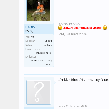
[SIGPIC][/SIGPIC]
BARIŞ
Ankara'dan turnaların efendisi
BARIŞ
BARIŞ
,
28 Temmuz 2006
Yaş:
48
Mesajlar:
2.405
Şehir:
Ankara
Favori Kamış:
olta kışın tüfek
En İyi Avı:
turna 4.5kg --12kg
yayın
tebrikler irfan abi elinize saglık rast
hamdi
,
28 Temmuz 2006