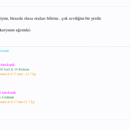
yim, birazda olasa oraları bilirim.. çok sevdiğim bir yerdir.
karyanın ağzında)
ocaeli
eleskopik.
0 Surf & 10 Rulman
ma & 0.17 mm - 21.7 kg
teleskopik
 4 rulman
ema & 0.17 mm-21.7 kg