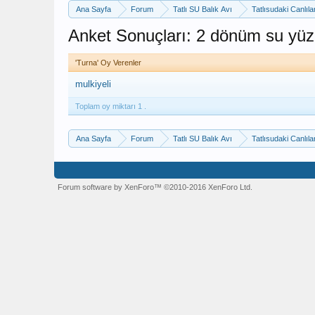
Ana Sayfa
Forum
Tatlı SU Balık Avı
Tatlısudaki Canlıla
Anket Sonuçları: 2 dönüm su yüzeyi
'Turna' Oy Verenler
mulkiyeli
Toplam oy miktarı 1 .
Ana Sayfa
Forum
Tatlı SU Balık Avı
Tatlısudaki Canlıla
Forum software by XenForo™
©2010-2016 XenForo Ltd.