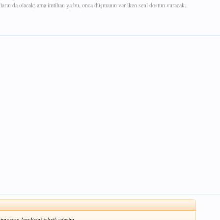
nların da olacak; ama imtihan ya bu, onca düşmanın var iken seni dostun vuracak..
utmuştur. kendisini tebrik ederim