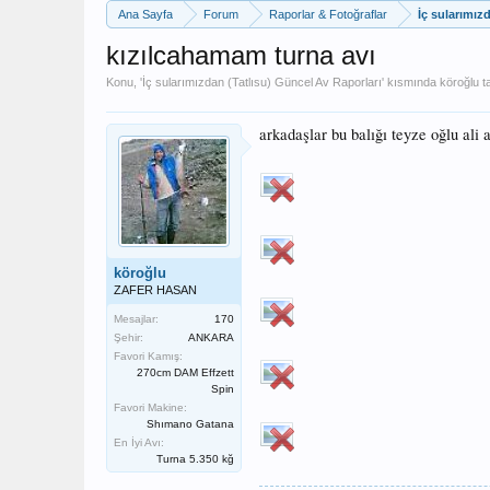
Ana Sayfa
Forum
Raporlar & Fotoğraflar
İç sularımız
kızılcahamam turna avı
Konu, '
İç sularımızdan (Tatlısu) Güncel Av Raporları
' kısmında
köroğlu
ta
arkadaşlar bu balığı teyze oğlu ali 
köroğlu
ZAFER HASAN
Mesajlar:
170
Şehir:
ANKARA
Favori Kamış:
270cm DAM Effzett
Spin
Favori Makine:
Shımano Gatana
En İyi Avı:
Turna 5.350 kğ