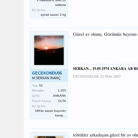
3 makaralı-2 fiber-10
sallama
En İyi Avı:
aynalı sazan 3 kg
Güzel av olmuş. Gözümüz bayram et
SERKAN... 19.05.1974 ANKARA AB Rh
GECEKONDU06
GECEKONDU06
,
22 Ekim 2007
M.SERKAN İNANÇ
Yaş:
52
Mesajlar:
1.203
Şehir:
ANKARA
Favori Kamış:
OLTA
En İyi Avı:
18Kilo sazan bayındır
barajı...
tebrikler arkadaşım güzel bir av o