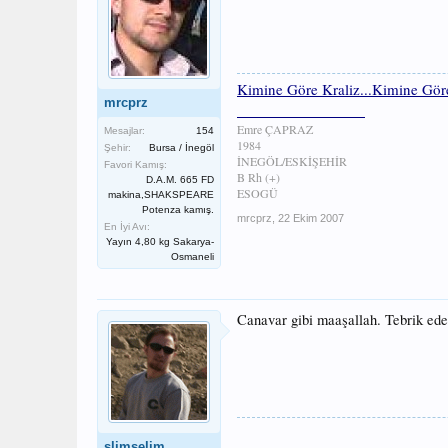
Kimine Göre Kraliz...Kimine Gör
mrcprz
________________
Emre ÇAPRAZ
Mesajlar:
154
1984
Şehir:
Bursa / İnegöl
İNEGÖL/ESKİŞEHİR
Favori Kamış:
B Rh (+)
D.A.M. 665 FD
ESOGÜ
makina,SHAKSPEARE
Potenza kamış.
mrcprz
,
22 Ekim 2007
En İyi Avı:
Yayın 4,80 kg Sakarya-
Osmaneli
Canavar gibi maaşallah. Tebrik ede
slimselim