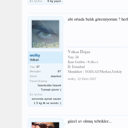
En İyi Avı:
9 kg yayın
abi ortada balık göremiyorum ? he
V
D
olkan
oğan
wolky
Yaş: 24
Volkan
Kan Grubu : 0 rh(+)
İl: İstanbul
Yaş:
37
Memleket : YOZGAT/Merkez,Yerköy
Mesajlar:
87
Şehir:
istanbul
wolky
,
22 Ekim 2007
Favori Kamış:
İstanbulda İstavrit
Tutmak içinmi :(
En İyi Avı:
sonunda aynalı sazan
1.5 kg ilk ve sondu :(
güzel av olmuş tebrikler...