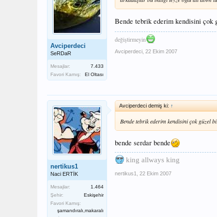
Bende tebrik ederim kendisini çok gü
değiştirmeyin
Avciperdeci
Avciperdeci
,
22 Ekim 2007
SeRDaR
Mesajlar:
7.433
Favori Kamış:
El Oltası
Avciperdeci demiş ki:
↑
Bende tebrik ederim kendisini çok güzel bir
bende serdar bende
king allways king
nertikus1
nertikus1
,
22 Ekim 2007
Naci ERTİK
Mesajlar:
1.464
Şehir:
Eskişehir
Favori Kamış:
şamandıralı,makaralı