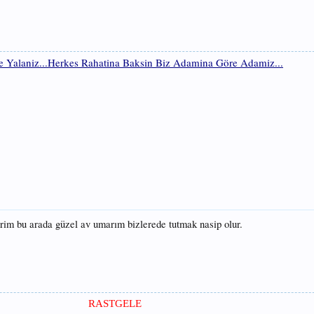
e Yalaniz...Herkes Rahatina Baksin Biz Adamina Göre Adamiz...
rim bu arada güzel av umarım bizlerede tutmak nasip olur.
RASTGELE​