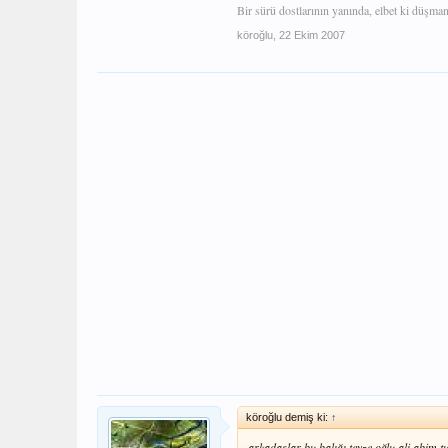
Bir sürü dostlarının yanında, elbet ki düşma
köroğlu
,
22 Ekim 2007
köroğlu demiş ki:
↑
arkadaşlar bu balığı teyze oğlu ali abim t