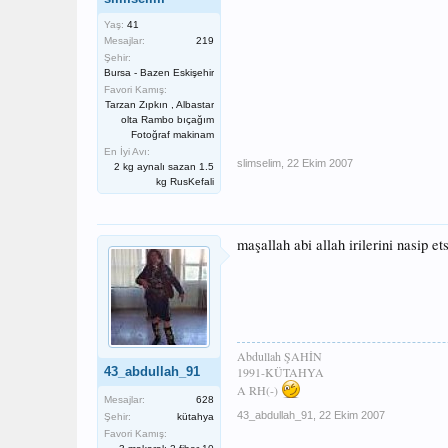
Yaş:
41
Mesajlar:
219
Şehir:
Bursa - Bazen Eskişehir
Favori Kamış:
Tarzan Zıpkın , Albastar
olta Rambo bıçağım
Fotoğraf makinam
En İyi Avı:
slimselim
,
22 Ekim 2007
2 kg aynalı sazan 1.5
kg RusKefali
maşallah abi allah irilerini nasip et
Abdullah ŞAHİN
43_abdullah_91
1991-KÜTAHYA
A RH(-)
Mesajlar:
628
43_abdullah_91
,
22 Ekim 2007
Şehir:
kütahya
Favori Kamış: