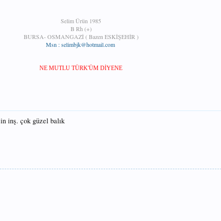
Selim Ürün 1985
B Rh (+)
BURSA- OSMANGAZİ ( Bazen ESKİŞEHİR )
Msn : selimbjk@hotmail.com
​
NE MUTLU TÜRK'ÜM DİYENE​
sin inş. çok güzel balık