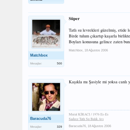
Süper
Tatlı su levrekleri güzelmiş, etide l
Birde tulum çıkartıp kaşarla birlikte
Boyları konusuna gelince zaten buna
Matchbox
,
18 Ağustos 2006
Matchbox
Mesajlar:
500
Kaşıkla mı Şasiyle mi yoksa canlı y
Murat KİRACI / 1976 Es-Es
Baracuda76
Sadece Tatlı Su Balık Avı
Baracuda76
,
18 Ağustos 2006
Mesajlar:
329