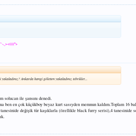
´¯`·.¸><((((º>
 yakaladınız? Ankarda hangi göletten yakaladınız tebrikler...
 solucan ile şansını denedi.
Ama ben en çok küçükboy beyaz kurt sassyden memnun kaldım.Toplam 16 bal
 tanesinide değişik tür kaşıklarla (özellikle black furry serisi),4 tanesinide s
ık.