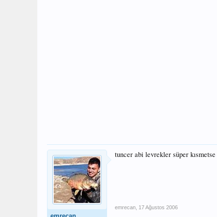
tuncer abi levrekler süper kısmetse 
emrecan
,
17 Ağustos 2006
emrecan