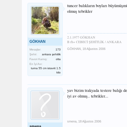
tuncer balıkların boyları büyümüşmü
olmuş tebrikler
2.1.1977 GÖKHAN
GÖKHAN
B rh+ CEBECİ ŞEHİTLİK / ANKARA
GÖKHAN
,
18 Ağustos 2006
Mesajlar:
173
Şehir:
ankara şehitlik
Favori Kamış:
olta
En İyi Avı:
turna 55 cm istavrit 1.5
kilo
yav bizim trakyada testere balığı de
iyi av olmuş.. tebrikler...
smena
,
18 Ağustos 2006
smena