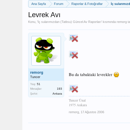
Ana Sayfa
Forum
Raporlar & Fotoğraflar
İç sularımız
Levrek Avı
Konu, '
İç sularımızdan (Tatlısu) Güncel Av Raporları
' kısmında
remorg
ta
remorg
Bu da tabaktaki levrekler
Tuncer
Yaş:
51
Mesajlar:
193
Şehir:
Ankara
Tuncer Ünal
1975 Ankara
remorg
,
17 Ağustos 2006