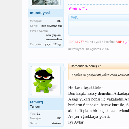
<º))))><.·´¯`·.
muratuysal
PHP:
Mesajlar:
183
Şehir:
pendik/istanbul
Favori Kamış:
olta (zıpkını
sevemedim)
13.01.1977
Murat uysal / İstanbul
BRH+
¸.·
En İyi Avı:
yayın 12 kg.
muratuysal
,
18 Ağustos 2006
Baracuda76 demiş ki:
Kaşıkla mı Şasiyle mi yoksa canlı yemle mi
Herkese teşekkürler.
Ben kaşık, sassy denedim.Arkadaşım
Aşağı yukarı hepsi ile yakaladık.
remorg
bunların 6 tanesini beyaz kurt ile, 6
Tuncer
aldık. Toplam bir buçuk saat avland
Yaş:
51
Av yer eğrekkaya göleti.
Mesajlar:
193
İyi Avlar
Şehir:
Ankara