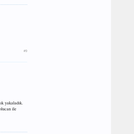
#9
ık yakaladık.
olucan ile