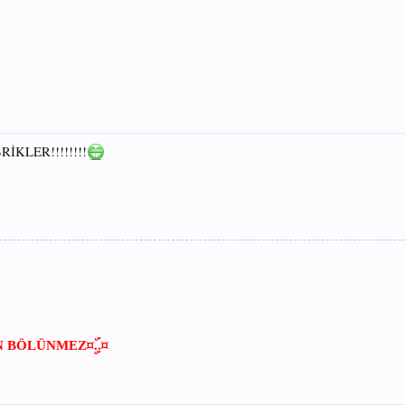
EBRİKLER!!!!!!!!
¤ۣۜ..¤
N BÖLÜNMEZ