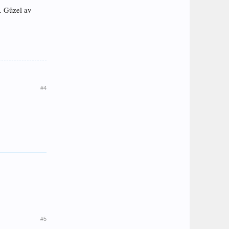
u. Güzel av
#4
#5