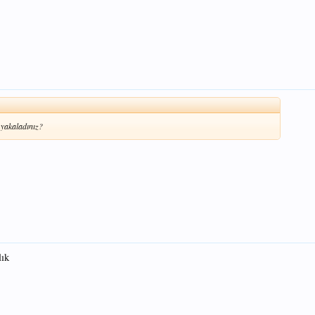
 yakaladınız?
lık