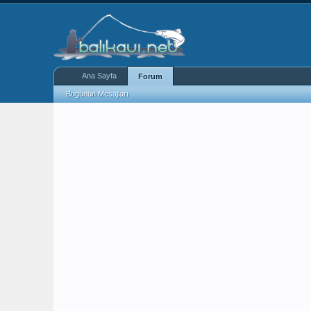
Ana Sayfa
Forum
Bugünün Mesajları