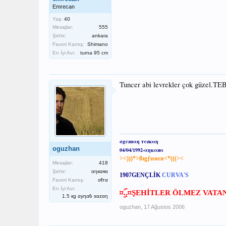
Emrecan
Yaş:
40
Mesajlar:
555
Şehir:
ankara
Favori Kamış:
Shimano
En İyi Avı:
turna 95 cm
Tuncer abi levrekler çok güzel.T
σgυzнαη тυzкαη
oguzhan
04/04/1992-αηкαяα
><)))*>ßıgƒıѕнєя<*(((><
Mesajlar:
418
Şehir:
αηкαяα
1907
GENÇLİK
CURVA'S
Favori Kamış:
σℓтα
En İyi Avı:
¤ۣۜ..¤
ŞEHİTLER ÖLMEZ VATA
1.5 кg αуηαℓı ѕαzαη
oguzhan
,
17 Ağustos 2006