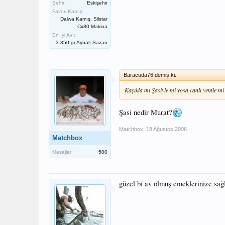
Şehir:
Eskişehir
Favori Kamış:
Daiwa Kamış, Silstar
Cx80 Makina
En İyi Avı:
3.350 gr Aynalı Sazan
Baracuda76 demiş ki:
Kaşıkla mı Şasiyle mi yosa canlı yemle mi
Şasi nedir Murat?
Matchbox
,
18 Ağustos 2006
Matchbox
Mesajlar:
500
güzel bi av olmuş emeklerinize sağ