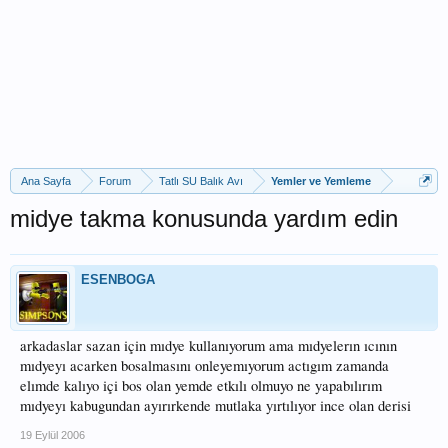
Ana Sayfa
Forum
Tatlı SU Balık Avı
Yemler ve Yemleme
midye takma konusunda yardım edin
ESENBOGA
arkadaslar sazan için mıdye kullanıyorum ama mıdyelerın ıcının
mıdyeyı acarken bosalmasını onleyemıyorum actıgım zamanda
elımde kalıyo içi bos olan yemde etkılı olmuyo ne yapabılırım
mıdyeyı kabugundan ayırırkende mutlaka yırtılıyor ince olan derisi
19 Eylül 2006