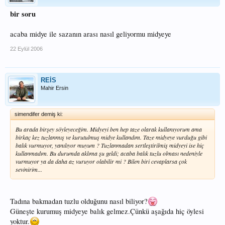
bir soru
acaba midye ile sazanın arası nasıl geliyormu midyeye
22 Eylül 2006
REİS
Mahir Ersin
simendifer demiş ki:
Bu arada birşey söyleyeceğim. Midyeyi ben hep taze olarak kullanıyorum ama
birkaç kez tuzlanmış ve kurutulmuş midye kullandım. Taze midyeye vurduğu gibi
balık vurmuyor, yanılıyor muyum ? Tuzlanmadan sertleştirilmiş midyeyi ise hiç
kullanmadım. Bu durumda aklıma şu geldi; acaba balık tuzlu olması nedeniyle
vurmuyor ya da daha az vuruyor olabilir mi ? Bilen biri cevaplarsa çok
sevinirim...
Tadına bakmadan tuzlu olduğunu nasıl biliyor?
Güneşte kurumuş midyeye balık gelmez.Çünkü aşağıda hiç öylesi
yoktur.