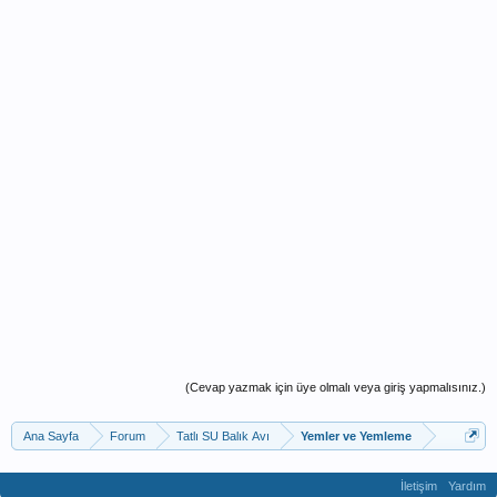
(Cevap yazmak için üye olmalı veya giriş yapmalısınız.)
Ana Sayfa
Forum
Tatlı SU Balık Avı
Yemler ve Yemleme
İletişim
Yardım