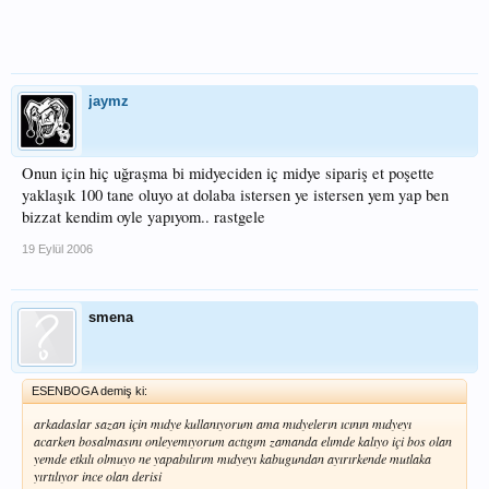
jaymz
Onun için hiç uğraşma bi midyeciden iç midye sipariş et poşette
yaklaşık 100 tane oluyo at dolaba istersen ye istersen yem yap ben
bizzat kendim oyle yapıyom.. rastgele
19 Eylül 2006
smena
ESENBOGA demiş ki:
arkadaslar sazan için mıdye kullanıyorum ama mıdyelerın ıcının mıdyeyı
acarken bosalmasını onleyemıyorum actıgım zamanda elımde kalıyo içi bos olan
yemde etkılı olmuyo ne yapabılırım mıdyeyı kabugundan ayırırkende mutlaka
yırtılıyor ince olan derisi