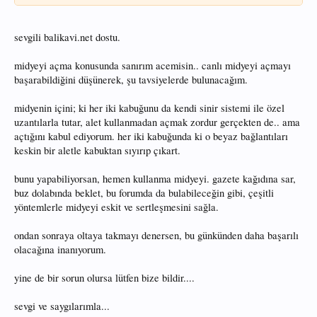
sevgili balikavi.net dostu.
midyeyi açma konusunda sanırım acemisin.. canlı midyeyi açmayı
başarabildiğini düşünerek, şu tavsiyelerde bulunacağım.
midyenin içini; ki her iki kabuğunu da kendi sinir sistemi ile özel
uzantılarla tutar, alet kullanmadan açmak zordur gerçekten de.. ama
açtığını kabul ediyorum. her iki kabuğunda ki o beyaz bağlantıları
keskin bir aletle kabuktan sıyırıp çıkart.
bunu yapabiliyorsan, hemen kullanma midyeyi. gazete kağıdına sar,
buz dolabında beklet, bu forumda da bulabileceğin gibi, çeşitli
yöntemlerle midyeyi eskit ve sertleşmesini sağla.
ondan sonraya oltaya takmayı denersen, bu günkünden daha başarılı
olacağına inanıyorum.
yine de bir sorun olursa lütfen bize bildir....
sevgi ve saygılarımla...