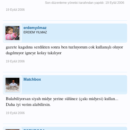
Son düzenleme yönetici tarafından yapıldı:
19 Eylül 2006
19 Eylül 2006
erdemyılmaz
ERDEM YILMAZ
gazete kagıdına serdikten sonra ben tuzluyorum cok kullanışlı oluyor
dagılmıyor igneye kolay takılıyor
19 Eylül 2006
Matchbox
Bulabiliyorsan siyah midye yerine sülünez (çakı midyesi) kullan...
Daha iyi verim alabilirsin.
19 Eylül 2006