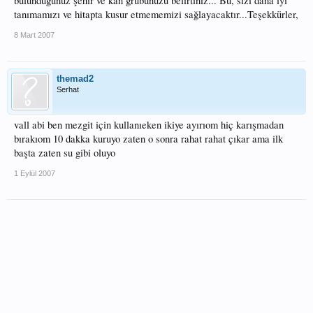
bulunduğunuz şehir ve kan grubunuzu belirtiniz... Bu, sizi daha iyi
tanımamızı ve hitapta kusur etmememizi sağlayacaktır...Teşekkürler,
8 Mart 2007
themad2
Serhat
vall abi ben mezgit için kullanıeken ikiye ayırıom hiç karışmadan
bırakıom 10 dakka kuruyo zaten o sonra rahat rahat çıkar ama ilk
başta zaten su gibi oluyo
1 Eylül 2007