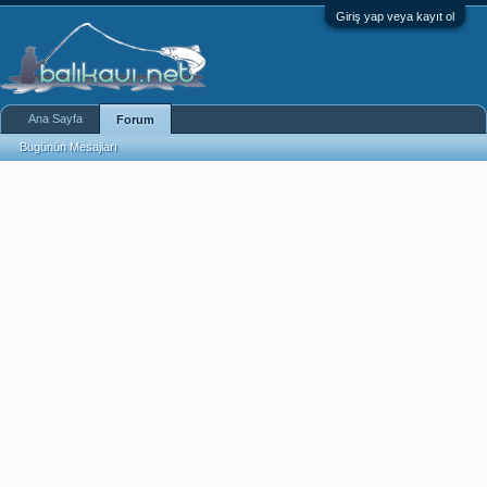
Giriş yap veya kayıt ol
Ana Sayfa
Forum
Bugünün Mesajları