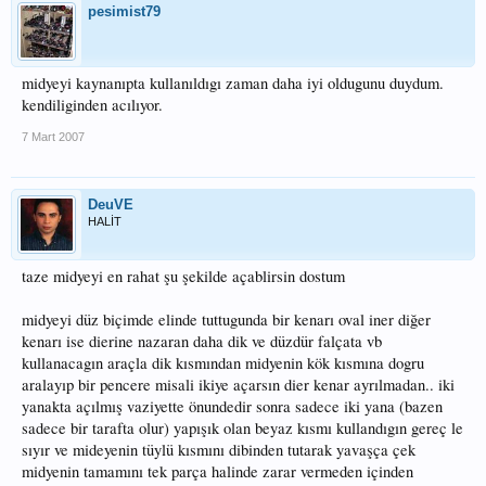
pesimist79
midyeyi kaynanıpta kullanıldıgı zaman daha iyi oldugunu duydum.
kendiliginden acılıyor.
7 Mart 2007
DeuVE
HALİT
taze midyeyi en rahat şu şekilde açablirsin dostum
midyeyi düz biçimde elinde tuttugunda bir kenarı oval iner diğer
kenarı ise dierine nazaran daha dik ve düzdür falçata vb
kullanacagın araçla dik kısmından midyenin kök kısmına dogru
aralayıp bir pencere misali ikiye açarsın dier kenar ayrılmadan.. iki
yanakta açılmış vaziyette önundedir sonra sadece iki yana (bazen
sadece bir tarafta olur) yapışık olan beyaz kısmı kullandıgın gereç le
sıyır ve mideyenin tüylü kısmını dibinden tutarak yavaşça çek
midyenin tamamını tek parça halinde zarar vermeden içinden