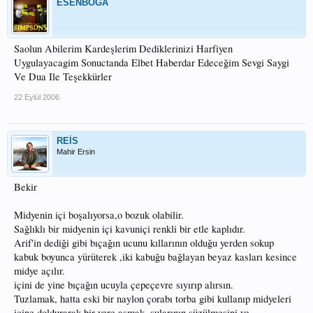
ESENBOGA
Saolun Abilerim Kardeşlerim Dediklerinizi Harfiyen
Uygulayacagim Sonuctanda Elbet Haberdar Edeceğim Sevgi Saygi
Ve Dua Ile Teşekkürler
22 Eylül 2006
REİS
Mahir Ersin
Bekir
Midyenin içi boşalıyorsa,o bozuk olabilir.
Sağlıklı bir midyenin içi kavuniçi renkli bir etle kaplıdır.
Arif'in dediği gibi bıçağın ucunu kıllarının olduğu yerden sokup
kabuk boyunca yürüterek ,iki kabuğu bağlayan beyaz kasları kesince
midye açılır.
içini de yine bıçağın ucuyla çepeçevre sıyırıp alırsın.
Tuzlamak, hatta eski bir naylon çorabı torba gibi kullanıp midyeleri
içine doldurarak bir yere asmak, sularının süzülmesini ve