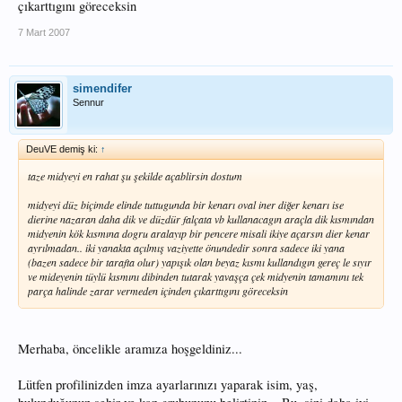
çıkarttıgını göreceksin
7 Mart 2007
simendifer
Sennur
DeuVE demiş ki:
↑
taze midyeyi en rahat şu şekilde açablirsin dostum
midyeyi düz biçimde elinde tuttugunda bir kenarı oval iner diğer kenarı ise
dierine nazaran daha dik ve düzdür falçata vb kullanacagın araçla dik kısmından
midyenin kök kısmına dogru aralayıp bir pencere misali ikiye açarsın dier kenar
ayrılmadan.. iki yanakta açılmış vaziyette önundedir sonra sadece iki yana
(bazen sadece bir tarafta olur) yapışık olan beyaz kısmı kullandıgın gereç le sıyır
ve mideyenin tüylü kısmını dibinden tutarak yavaşça çek midyenin tamamını tek
parça halinde zarar vermeden içinden çıkarttıgını göreceksin
Merhaba, öncelikle aramıza hoşgeldiniz...
Lütfen profilinizden imza ayarlarınızı yaparak isim, yaş,