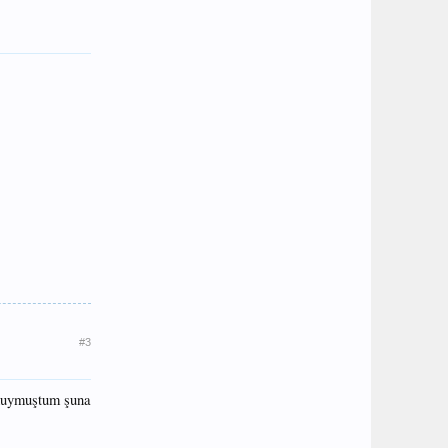
#3
ı duymuştum şuna