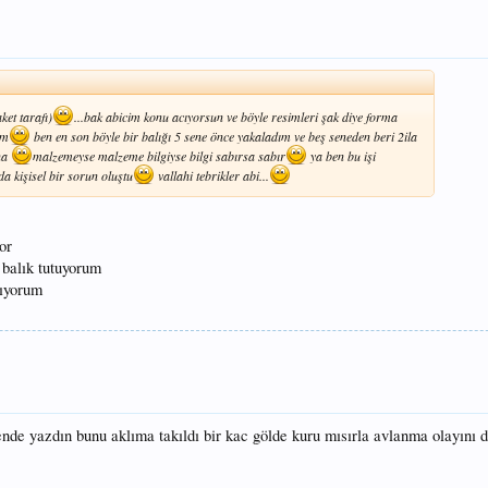
ket tarafı)
...bak abicim konu acıyorsun ve böyle resimleri şak diye forma
um
ben en son böyle bir balığı 5 sene önce yakaladım ve beş seneden beri 2ila
nna
malzemeyse malzeme bilgiyse bilgi sabırsa sabır
ya ben bu işi
a kişisel bir sorun oluştu
vallahi tebrikler abi...
or
balık tutuyorum
mıyorum
cende yazdın bunu aklıma takıldı bir kac gölde kuru mısırla avlanma olayın