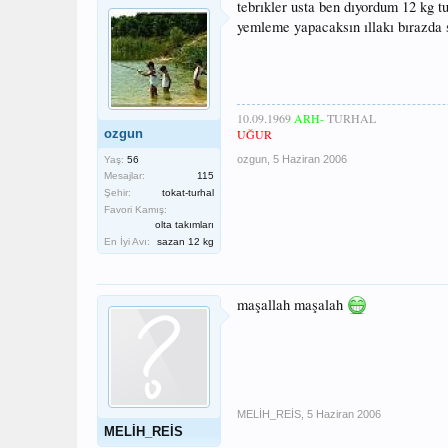
tebrıkler usta ben dıyordum 12 kg tu
yemleme yapacaksın ıllakı bırazda 
10.09.1969
ARH-
TURHAL
ozgun
UĞUR
ozgun
,
5 Haziran 2006
Yaş:
56
Mesajlar:
115
Şehir:
tokat-turhal
Favori Kamış:
olta takımları
En İyi Avı:
sazan 12 kg
maşallah maşalah
MELİH_REİS
,
5 Haziran 2006
MELİH_REİS