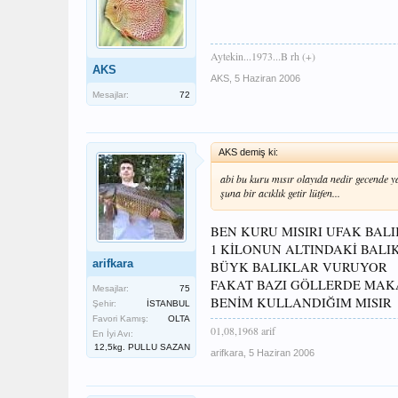
Aytekin...1973...B rh (+)
AKS
AKS
,
5 Haziran 2006
Mesajlar:
72
AKS demiş ki:
abi bu kuru mısır olayıda nedir gecende 
şuna bir acıklık getir lütfen...
BEN KURU MISIRI UFAK BA
1 KİLONUN ALTINDAKİ BALI
arifkara
BÜYK BALIKLAR VURUYOR
FAKAT BAZI GÖLLERDE MAK
Mesajlar:
75
BENİM KULLANDIĞIM MISIR
Şehir:
İSTANBUL
Favori Kamış:
OLTA
01,08,1968 arif
En İyi Avı:
12,5kg. PULLU SAZAN
arifkara
,
5 Haziran 2006