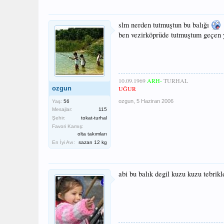
slm nerden tutmuştun bu balığı
ben vezirköprüde tutmuştum geçen 
10.09.1969
ARH-
TURHAL
ozgun
UĞUR
ozgun
,
5 Haziran 2006
Yaş:
56
Mesajlar:
115
Şehir:
tokat-turhal
Favori Kamış:
olta takımları
En İyi Avı:
sazan 12 kg
abi bu balık degil kuzu kuzu tebrikl