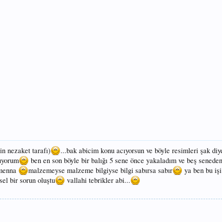
in nezaket tarafı)
...bak abicim konu acıyorsun ve böyle resimleri şak di
luyorum
ben en son böyle bir balığı 5 sene önce yakaladım ve beş seneden 
 amenna
malzemeyse malzeme bilgiyse bilgi sabırsa sabır
ya ben bu iş
el bir sorun oluştu
vallahi tebrikler abi...