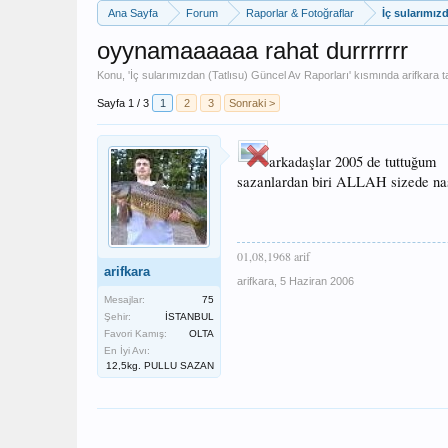
Ana Sayfa
Forum
Raporlar & Fotoğraflar
İç sularımız
oyynamaaaaaa rahat durrrrrrr
Konu, '
İç sularımızdan (Tatlısu) Güncel Av Raporları
' kısmında
arifkara
t
Sayfa 1 / 3
1
2
3
Sonraki >
arkadaşlar 2005 de tuttuğum
sazanlardan biri ALLAH sizede nas
01,08,1968 arif
arifkara
arifkara
,
5 Haziran 2006
Mesajlar:
75
Şehir:
İSTANBUL
Favori Kamış:
OLTA
En İyi Avı:
12,5kg. PULLU SAZAN