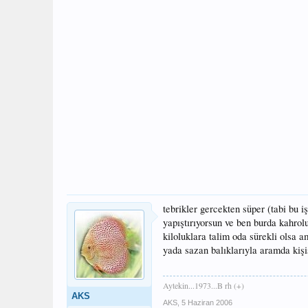
tebrikler gercekten süper (tabi bu iş
yapıştırıyorsun ve ben burda kahro
kiloluklara talim oda sürekli olsa
yada sazan balıklarıyla aramda kişis
Aytekin...1973...B rh (+)
AKS
AKS
,
5 Haziran 2006