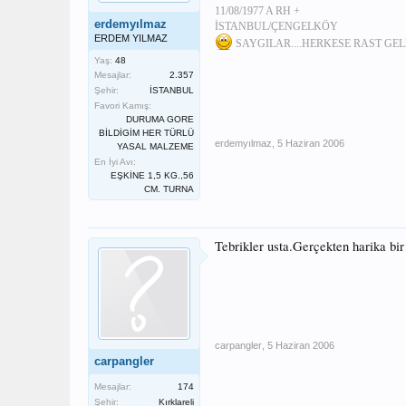
11/08/1977 A RH +
erdemyılmaz
İSTANBUL/ÇENGELKÖY
ERDEM YILMAZ
SAYGILAR....HERKESE RAST GEL
Yaş:
48
Mesajlar:
2.357
Şehir:
İSTANBUL
Favori Kamış:
DURUMA GORE
BİLDİGİM HER TÜRLÜ
erdemyılmaz
,
5 Haziran 2006
YASAL MALZEME
En İyi Avı:
EŞKİNE 1,5 KG.,56
CM. TURNA
Tebrikler usta.Gerçekten harika bir
carpangler
,
5 Haziran 2006
carpangler
Mesajlar:
174
Şehir:
Kırklareli