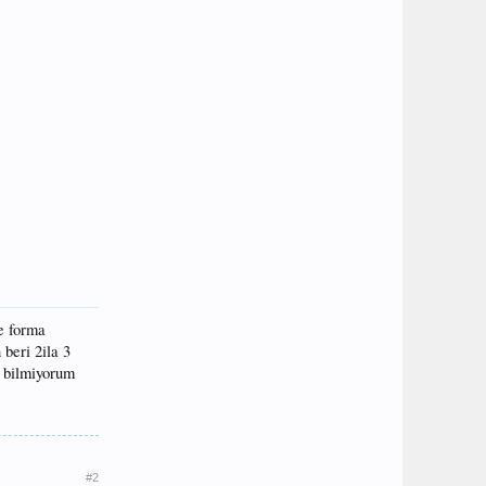
ye forma
beri 2ila 3
i bilmiyorum
#2