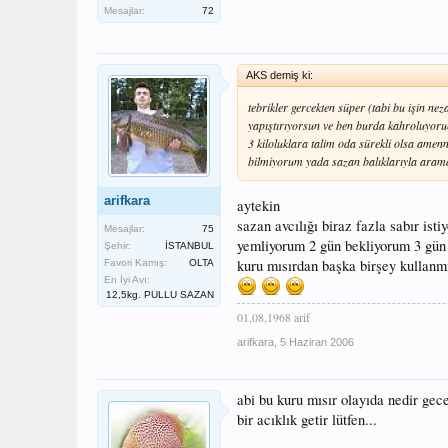
Mesajlar:
72
AKS demiş ki:
tebrikler gercekten süper (tabi bu işin neza
yapıştırıyorsun ve ben burda kahroluyor
3 kiloluklara talim oda sürekli olsa ame
bilmiyorum yada sazan balıklarıyla aramd
arifkara
aytekin
sazan avcılığı biraz fazla sabır istiy
Mesajlar:
75
yemliyorum 2 gün bekliyorum 3 gün 
Şehir:
İSTANBUL
kuru mısırdan başka birşey kullan
Favori Kamış:
OLTA
En İyi Avı:
12,5kg. PULLU SAZAN
01,08,1968 arif
arifkara
,
5 Haziran 2006
abi bu kuru mısır olayıda nedir ge
bir acıklık getir lütfen...