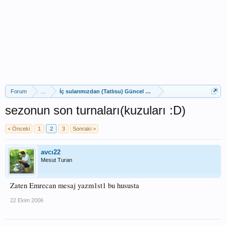
Forum
...
İç sularımızdan (Tatlısu) Güncel Av Raporları
sezonun son turnaları(kuzuları :D)
< Önceki
1
2
3
Sonraki >
avcı22
Mesut Turan
Zaten Emrecan mesaj yazm1st1 bu hususta
22 Ekim 2006