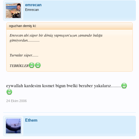
emrecan
Emrecan
oguzhan demiş ki:
Emrecan abi süper bir dönüş yapmışsın'uzun zamandır balığa
gitmiyordun.............
Turnalar süper.......
TEBRİKLER
eywallah kardesim kısmet bigun bvelki beraber yakalarız........
24 Ekim 2006
Ethem