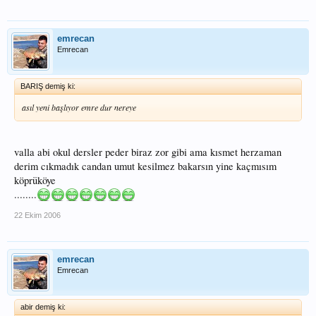
emrecan
Emrecan
BARIŞ demiş ki:
asıl yeni başlıyor emre dur nereye
valla abi okul dersler peder biraz zor gibi ama kısmet herzaman
derim cıkmadık candan umut kesilmez bakarsın yine kaçmısım
köprüköye
........
22 Ekim 2006
emrecan
Emrecan
abir demiş ki: