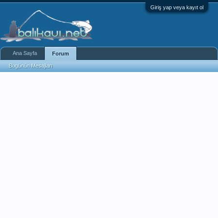
Giriş yap veya kayıt ol
Ana Sayfa
Forum
Bugünün Mesajları