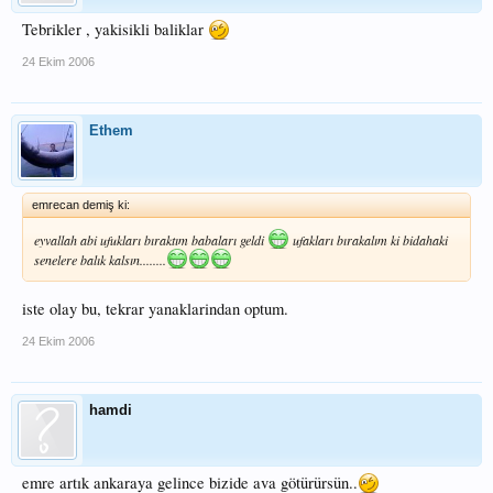
Tebrikler , yakisikli baliklar
24 Ekim 2006
Ethem
emrecan demiş ki:
eyvallah abi ufukları bıraktım babaları geldi
ufakları bırakalım ki bidahaki
senelere balık kalsın........
iste olay bu, tekrar yanaklarindan optum.
24 Ekim 2006
hamdi
emre artık ankaraya gelince bizide ava götürürsün..