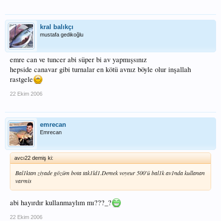
kral balıkçı
mustafa gedikoğlu
emre can ve tuncer abi süper bi av yapmışsınız
hepside canavar gibi turnalar en kötü avnız böyle olur inşallah
rastgele
22 Ekim 2006
emrecan
Emrecan
avcı22 demiş ki:
Bal1ktan ziyade gözüm bota tak1ld1.Demek voyeur 500'ü bal1k av1nda kullanan
varmis
abi hayırdır kullanmaylım mı???_?
22 Ekim 2006