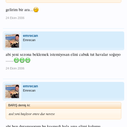
gelirim bir ara...
24 Ekim 2006
emrecan
Emrecan
abi yeni sezona beklemek istemiyosan elini cabuk tut havalar soğuyo
.......
24 Ekim 2006
emrecan
Emrecan
BARIŞ demiş ki:
asıl yeni başlıyor emre dur nereye
abi ben duramıyorum bu kesmedi hala ama elimi kolumu