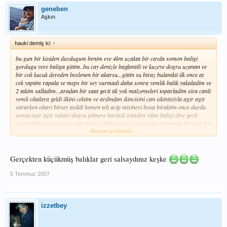
geneben
Aşkın
hauki demiş ki:
↑
bu gun bir kisiden duydugum benim eve 4km uzakta bir cayda somon baligi
gordugu yere baliga gittim..bu cay denizle baglantili ve kuzeye dogru uzanan ve
bir cok kucuk dereden beslenen bir akarsu...gittin su biraz bulanikti ilk once at
cek yaptim rapala ve meps bir sey vurmadi daha sonra yemlik balik yakaladim ve
2 takim salladim...aradan bir saat gecti tik yok malzemeleri toparladim sira canli
yemli oltalara geldi ilkini cektim ve ardindan ikincisini can sikintisiyla agir agir
sararken oltayi birsey asildi hemen teli acip misineyi bosa biraktim once durdu
sonra agir agir yukari dogru gitmeye basladi icimden yilan baligi diye gecti
gecen hafta sonu cunku yilan baligi cikmisti neyse tesmaya vurmamla beraber bir
Hepsini görüntüle...
asilma basladi bir baktim suyun ustunde bir baba zipliyor...yaklasik 15
dakikadan sonra zar zor kiyiya cikardim allahtan 18mm rapalanin orgu
misinesiydi kiramadi...cunku orgu misineyi bile cok fazla zedelemisti...yem olarak
parmak boyunda kizilkanat kullandim arkadaslar tek uclu igne ve gezer
Gerçekten küçükmüş balıklar geri salsaydınız keşke
kursun....2 hafta sonra kuzeye gitcez orda bol somon ve cesitli turler oldugunu
duyuyorum..insallah iyi bir av yapar donerim..asagida gecen haftadan kalma
bir
5 Temmuz 2007
turna ve bir yilan baligi resmi var kucukler ama
tek balikla konu acmiyim dedim
saygilarimla..
izzetbey