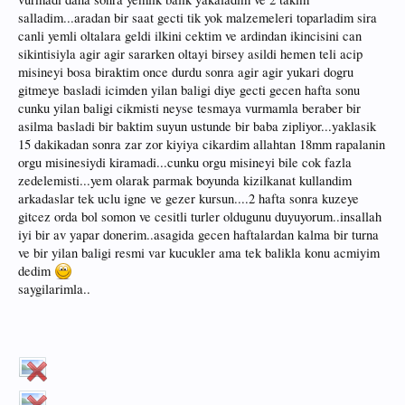
salladim...aradan bir saat gecti tik yok malzemeleri toparladim sira
canli yemli oltalara geldi ilkini cektim ve ardindan ikincisini can
sikintisiyla agir agir sararken oltayi birsey asildi hemen teli acip
misineyi bosa biraktim once durdu sonra agir agir yukari dogru
gitmeye basladi icimden yilan baligi diye gecti gecen hafta sonu
cunku yilan baligi cikmisti neyse tesmaya vurmamla beraber bir
asilma basladi bir baktim suyun ustunde bir baba zipliyor...yaklasik
15 dakikadan sonra zar zor kiyiya cikardim allahtan 18mm rapalanin
orgu misinesiydi kiramadi...cunku orgu misineyi bile cok fazla
zedelemisti...yem olarak parmak boyunda kizilkanat kullandim
arkadaslar tek uclu igne ve gezer kursun....2 hafta sonra kuzeye
gitcez orda bol somon ve cesitli turler oldugunu duyuyorum..insallah
iyi bir av yapar donerim..asagida gecen haftalardan kalma bir turna
ve bir yilan baligi resmi var kucukler ama tek balikla konu acmiyim
dedim
saygilarimla..