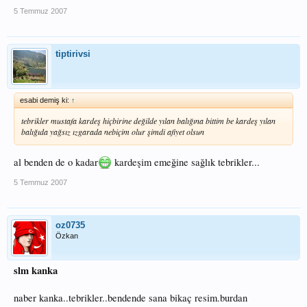
5 Temmuz 2007
tiptirivsi
esabi demiş ki:
↑
tebrikler mustafa kardeş hiçbirine değilde yılan balığına bittim be kardeş yılan
balığıda yağsız ızgarada nebiçim olur şimdi afiyet olsun
al benden de o kadar
kardeşim emeğine sağlık tebrikler...
5 Temmuz 2007
oz0735
Özkan
slm kanka
naber kanka..tebrikler..bendende sana bikaç resim.burdan