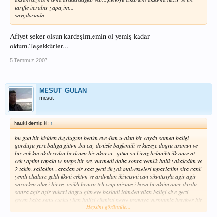
tarifle beraber yapayim...
saygilarimla
Afiyet şeker olsun kardeşim,emin ol yemiş kadar
oldum.Teşekkürler...
5 Temmuz 2007
MESUT_GULAN
mesut
hauki demiş ki:
↑
bu gun bir kisiden duydugum benim eve 4km uzakta bir cayda somon baligi
gordugu yere baliga gittim..bu cay denizle baglantili ve kuzeye dogru uzanan ve
bir cok kucuk dereden beslenen bir akarsu...gittin su biraz bulanikti ilk once at
cek yaptim rapala ve meps bir sey vurmadi daha sonra yemlik balik yakaladim ve
2 takim salladim...aradan bir saat gecti tik yok malzemeleri toparladim sira canli
yemli oltalara geldi ilkini cektim ve ardindan ikincisini can sikintisiyla agir agir
sararken oltayi birsey asildi hemen teli acip misineyi bosa biraktim once durdu
sonra agir agir yukari dogru gitmeye basladi icimden yilan baligi diye gecti
gecen hafta sonu cunku yilan baligi cikmisti neyse tesmaya vurmamla beraber bir
Hepsini görüntüle...
asilma basladi bir baktim suyun ustunde bir baba zipliyor...yaklasik 15
dakikadan sonra zar zor kiyiya cikardim allahtan 18mm rapalanin orgu