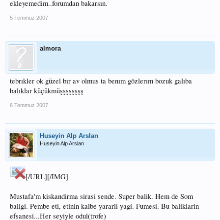
ekleyemedim..forumdan bakarsın.
5 Temmuz 2007
almora
tebrıkler ok güzel bır av olmus ta benım gözlerım bozuk galıba
balıklar küçükmüşşşşşşşş
6 Temmuz 2007
Huseyin Alp Arslan
Huseyin Alp Arslan
[/URL][/IMG]
Mustafa'm kiskandirma sirasi sende. Super balik. Hem de Som
baligi. Pembe eti, etinin kalbe yararli yagi. Fumesi. Bu baliklarin
efsanesi...Her seyiyle odul(trofe)