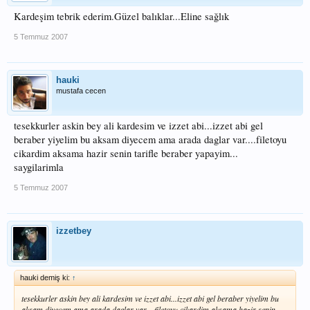
Kardeşim tebrik ederim.Güzel balıklar...Eline sağlık
5 Temmuz 2007
hauki
mustafa cecen
tesekkurler askin bey ali kardesim ve izzet abi...izzet abi gel
beraber yiyelim bu aksam diyecem ama arada daglar var....filetoyu
cikardim aksama hazir senin tarifle beraber yapayim...
saygilarimla
5 Temmuz 2007
izzetbey
hauki demiş ki:
↑
tesekkurler askin bey ali kardesim ve izzet abi...izzet abi gel beraber yiyelim bu
aksam diyecem ama arada daglar var....filetoyu cikardim aksama hazir senin