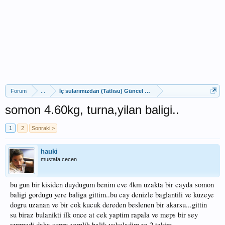
Forum
...
İç sularımızdan (Tatlısu) Güncel Av Raporları
somon 4.60kg, turna,yilan baligi..
1
2
Sonraki >
hauki
mustafa cecen
bu gun bir kisiden duydugum benim eve 4km uzakta bir cayda somon
baligi gordugu yere baliga gittim..bu cay denizle baglantili ve kuzeye
dogru uzanan ve bir cok kucuk dereden beslenen bir akarsu...gittin
su biraz bulanikti ilk once at cek yaptim rapala ve meps bir sey
vurmadi daha sonra yemlik balik yakaladim ve 2 takim