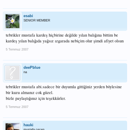
esabi
SENIOR MEMBER
tebrikler mustafa kardeş hiçbirine değilde yılan balığına bittim be
kardeş yılan balığıda yağsız ızgarada nebiçim olur şimdi afiyet olsun
5 Temmuz 2007
deePblue
na
tebrikler mustafa abi.sadece bir duyumla gittiğiniz yerden böylesine
bir kuzu almanız cok güzel.
bizle paylaştığınız için teşekkürler.
5 Temmuz 2007
hauki
mustafa cecen