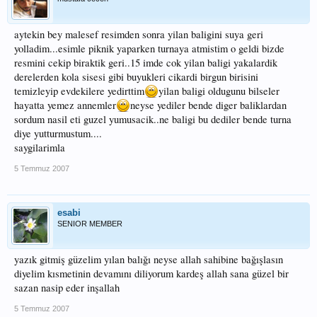
aytekin bey malesef resimden sonra yilan baligini suya geri
yolladim...esimle piknik yaparken turnaya atmistim o geldi bizde
resmini cekip biraktik geri..15 imde cok yilan baligi yakalardik
derelerden kola sisesi gibi buyukleri cikardi birgun birisini
temizleyip evdekilere yedirttim
yilan baligi oldugunu bilseler
hayatta yemez annemler
neyse yediler bende diger baliklardan
sordum nasil eti guzel yumusacik..ne baligi bu dediler bende turna
diye yutturmustum....
saygilarimla
5 Temmuz 2007
esabi
SENIOR MEMBER
yazık gitmiş güzelim yılan balığı neyse allah sahibine bağışlasın
diyelim kısmetinin devamını diliyorum kardeş allah sana güzel bir
sazan nasip eder inşallah
5 Temmuz 2007