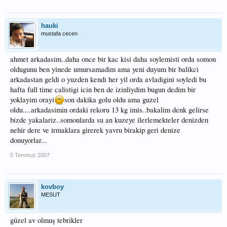
hauki
mustafa cecen
ahmet arkadasim..daha once bir kac kisi daha soylemisti orda somon
oldugunu ben yinede umursamadim ama yeni duyum bir balikci
arkadastan geldi o yuzden kendi her yil orda avladigini soyledi bu
hafta full time calistigi icin ben de izinliydim bugun dedim bir
yoklayim orayi
son dakika golu oldu ama guzel
oldu....arkadasimin ordaki rekoru 13 kg imis..bakalim denk gelirse
bizde yakalariz..somonlarda su an kuzeye ilerlemekteler denizden
nehir dere ve irmaklara girerek yavru birakip geri denize
donuyorlar...
5 Temmuz 2007
kovboy
MESUT
güzel av olmuş tebrikler