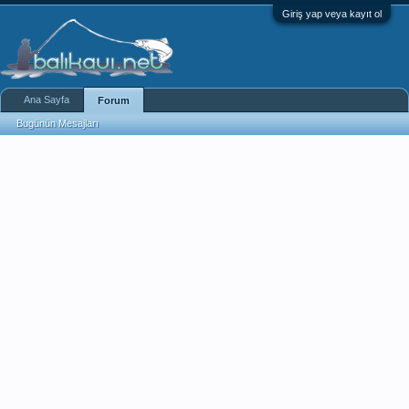
Giriş yap veya kayıt ol
Ana Sayfa
Forum
Bugünün Mesajları