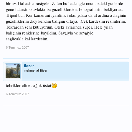
bir av. Dahasina rastgele. Zaten bu baslangic onumuzdeki gunlerde
gene tutarsin o avlakta bu guzelliklerden. Fotograflarini bekliyoruz.
Tripod bul. Kur kamerani ,yardimci olan yoksa da al ardina avlaginin
guzelliklerini ,koy kendini baligini ortaya...Cek kardesim resimlerini.
Tekrardan seni kutluyorum. Oteki avlarinda super. Hele yilan
baliginin renklerine bayildim. Saygiyla ve sevgiyle,
saglicakla kal kardesim...
6 Temmuz 2007
flazer
mehmet ali filizer
tebrikler eline sağlık üstat
6 Temmuz 2007