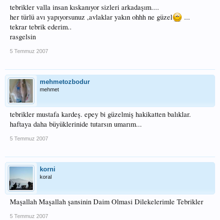
misinesiydi kiramadi...cunku orgu misineyi bile cok fazla zedelemisti...yem olarak
tebrikler valla insan kıskanıyor sizleri arkadaşım....
parmak boyunda kizilkanat kullandim arkadaslar tek uclu igne ve gezer
her türlü avı yapıyorsunuz ,avlaklar yakın ohhh ne güzel
...
kursun....2 hafta sonra kuzeye gitcez orda bol somon ve cesitli turler oldugunu
tekrar tebrik ederim..
duyuyorum..insallah iyi bir av yapar donerim..asagida gecen haftadan kalma bir
rasgelsin
turna ve bir yilan baligi resmi var kucukler ama tek balikla konu acmiyim dedim
5 Temmuz 2007
saygilarimla..
mehmetozbodur
mehmet
tebrikler mustafa kardeş. epey bi güzelmiş hakikatten balıklar.
haftaya daha büyüklerinide tutarsın umarım...
5 Temmuz 2007
korni
koral
Maşallah Maşallah şansinin Daim Olmasi Dilekelerimle Tebrikler
5 Temmuz 2007