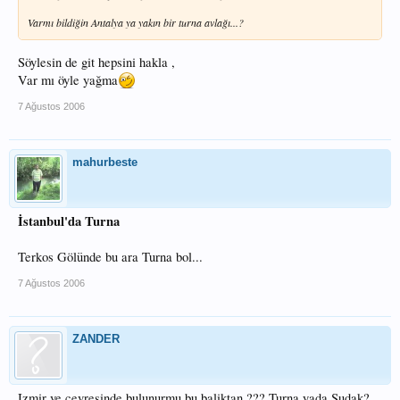
Varmı bildiğin Antalya ya yakın bir turna avlağı...?
Söylesin de git hepsini hakla ,
Var mı öyle yağma
7 Ağustos 2006
mahurbeste
İstanbul'da Turna
Terkos Gölünde bu ara Turna bol...
7 Ağustos 2006
ZANDER
Izmir ve cevresinde bulunurmu bu baliktan ??? Turna yada Sudak?