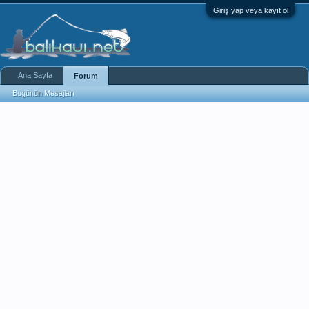
Giriş yap veya kayıt ol
Ana Sayfa
Forum
Bugünün Mesajları