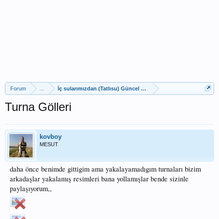
Forum
...
İç sularımızdan (Tatlısu) Güncel Av Raporları
Turna Gölleri
kovboy
MESUT
daha önce benimde gittigim ama yakalayamadıgım turnaları bizim
arkadaşlar yakalamış resimleri bana yollamışlar bende sizinle
paylaşıyorum,,