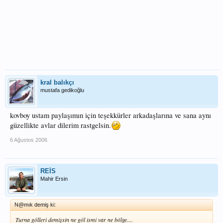
kral balıkçı
mustafa gedikoğlu
kovboy ustam paylaşımın için teşekkürler arkadaşlarına ve sana aynı
güzellikte avlar dilerim rastgelsin.
6 Ağustos 2006
REİS
Mahir Ersin
N@mık demiş ki:
Turna gölleri demişsin ne göl ismi var ne bölge....