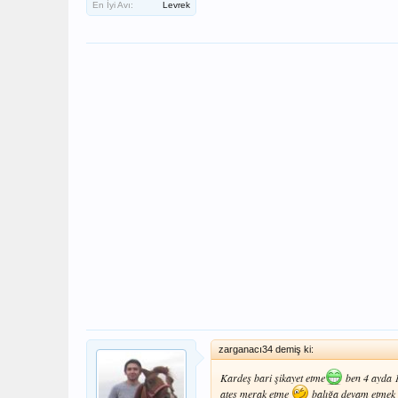
En İyi Avı:
Levrek
zarganacı34 demiş ki:
Kardeş bari şikayet etme
ben 4 ayda 1
ateş merak etme
balığa devam etmek 