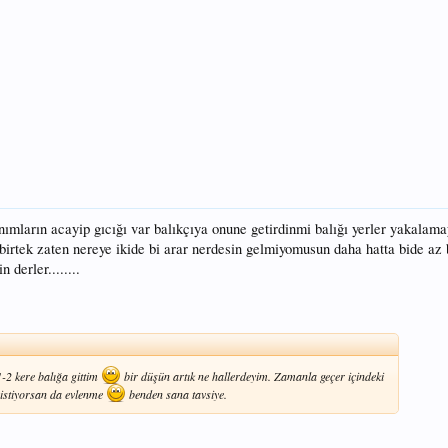
ımların acayip gıcığı var balıkçıya onune getirdinmi balığı yerler yakalam
 birtek zaten nereye ikide bi arar nerdesin gelmiyomusun daha hatta bide az 
 derler........
-2 kere balığa gittim
bir düşün artık ne hallerdeyim. Zamanla geçer içindeki
istiyorsan da evlenme
benden sana tavsiye.