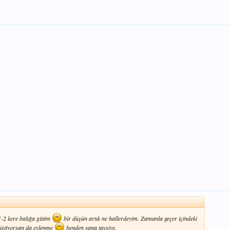
-2 kere balığa gittim
bir düşün artık ne hallerdeyim. Zamanla geçer içindeki
istiyorsan da evlenme
benden sana tavsiye.