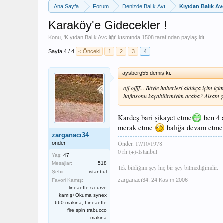
Ana Sayfa
Forum
Denizde Balık Avı
Kıyıdan Balık Avc
Karaköy'e Gidecekler !
Konu, '
Kıyıdan Balık Avcılığı
' kısmında
1508
tarafından paylaşıldı.
Sayfa 4 / 4
< Önceki
1
2
3
4
aysberg55 demiş ki:
off offff... Böyle haberleri aldıkça içim i
haftasonu kaçabilirmiyim acaba? Alsam şöyle
Kardeş bari şikayet etme
ben 4 
merak etme
balığa devam etmek
zarganacı34
Önder. 17/10/1978
önder
0 rh (+)-İstanbul
Yaş:
47
Mesajlar:
518
Tek bildiğim şey hiç bir şey bilmediğimdir.
Şehir:
istanbul
zarganacı34
,
24 Kasım 2006
Favori Kamış:
lineaeffe s-curve
kamış+Okuma synex
660 makina, Lineaeffe
fire spin trabucco
makina