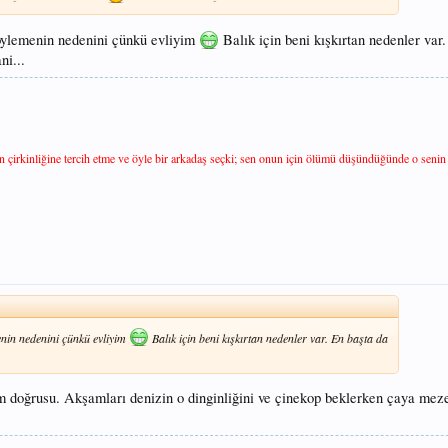
öylemenin nedenini çünkü evliyim
Balık için beni kışkırtan nedenler var
ni...
in çirkinliğine tercih etme ve öyle bir arkadaş seçki; sen onun için ölümü düşündüğünde o senin
nin nedenini çünkü evliyim
Balık için beni kışkırtan nedenler var. En başta da
im doğrusu. Akşamları denizin o dinginliğini ve çinekop beklerken çaya mez