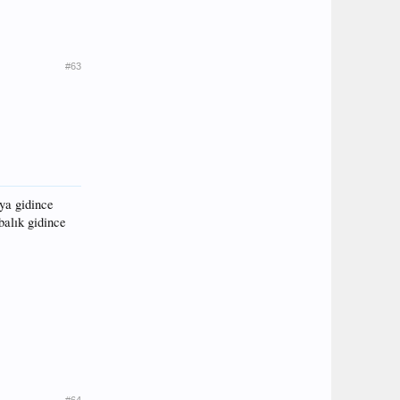
#63
aya gidince
balık gidince
#64