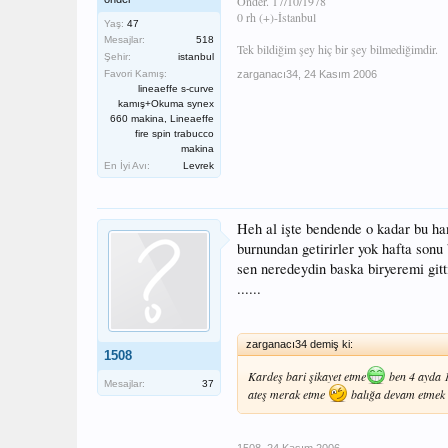
Önder. 17/10/1978
0 rh (+)-İstanbul
Yaş:
47
Mesajlar:
518
Tek bildiğim şey hiç bir şey bilmediğimdir.
Şehir:
istanbul
Favori Kamış:
zarganacı34
,
24 Kasım 2006
lineaeffe s-curve
kamış+Okuma synex
660 makina, Lineaeffe
fire spin trabucco
makina
En İyi Avı:
Levrek
Heh al işte bendende o kadar bu han
burnundan getirirler yok hafta sonu
sen neredeydin baska biryeremi gittin
......
zarganacı34 demiş ki:
1508
Kardeş bari şikayet etme
ben 4 ayda 1
Mesajlar:
37
ateş merak etme
balığa devam etmek 
1508
,
24 Kasım 2006