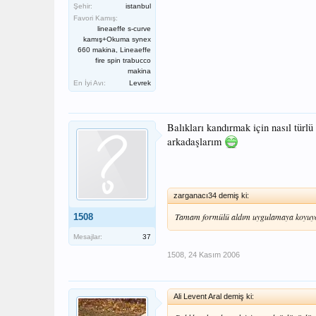
Şehir:
istanbul
Favori Kamış:
lineaeffe s-curve
kamış+Okuma synex
660 makina, Lineaeffe
fire spin trabucco
makina
En İyi Avı:
Levrek
Balıkları kandırmak için nasıl türl
arkadaşlarım
zarganacı34 demiş ki:
Tamam formülü aldım uygulamaya koyuyo
1508
Mesajlar:
37
1508
,
24 Kasım 2006
Ali Levent Aral demiş ki: