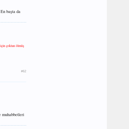
. En başta da
 için çoktan ölmüş
#62
e muhabbetleri