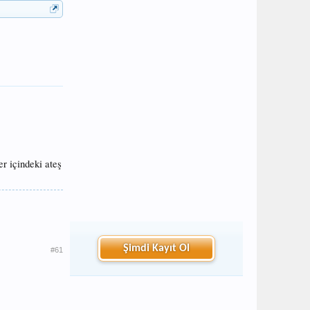
r içindeki ateş
Şimdi Kayıt Ol
#61