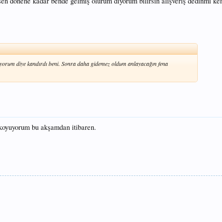
k sen donene kadar bende gelmiş olurum diyorum bilirsin alışveriş dedinmi ke
viyorum diye kandırdı beni. Sonra daha gidemez oldum anlayacağın fena
oyuyorum bu akşamdan itibaren.