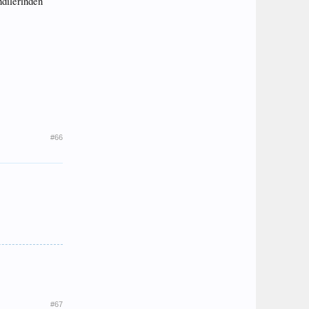
ndilerinden
#66
#67