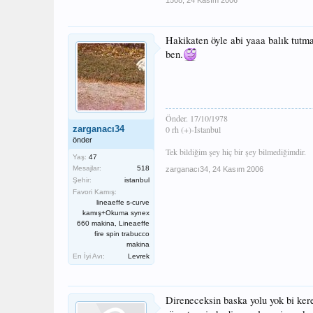
Hakikaten öyle abi yaaa balık tutm
ben.
Önder. 17/10/1978
zarganacı34
0 rh (+)-İstanbul
önder
Tek bildiğim şey hiç bir şey bilmediğimdir.
Yaş:
47
Mesajlar:
518
zarganacı34
,
24 Kasım 2006
Şehir:
istanbul
Favori Kamış:
lineaeffe s-curve
kamış+Okuma synex
660 makina, Lineaeffe
fire spin trabucco
makina
En İyi Avı:
Levrek
Direneceksin baska yolu yok bi kere