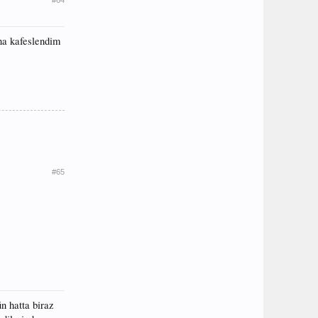
na kafeslendim
#65
n hatta biraz