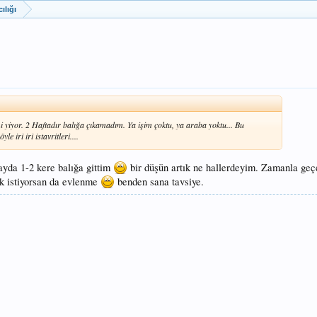
ılığı
çimi yiyor. 2 Haftadır balığa çıkamadım. Ya işim çoktu, ya araba yoktu... Bu
 iri iri istavritleri....
ayda 1-2 kere balığa gittim
bir düşün artık ne hallerdeyim. Zamanla geçe
 istiyorsan da evlenme
benden sana tavsiye.