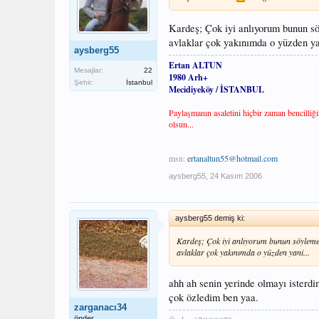
Kardeş; Çok iyi anlıyorum bunun s
avlaklar çok yakınımda o yüzden ya
aysberg55
Ertan ALTUN
Mesajlar:
22
1980 Arh+
Şehir:
İstanbul
Mecidiyeköy / İSTANBUL
Paylaşmanın asaletini hiçbir zaman bencilliğ
olsun...
msn:
ertanaltun55@hotmail.com
aysberg55
,
24 Kasım 2006
aysberg55 demiş ki:
Kardeş; Çok iyi anlıyorum bunun söyleme
avlaklar çok yakınımda o yüzden yani...
ahh ah senin yerinde olmayı isterd
çok özledim ben yaa.
zarganacı34
önder