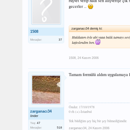
rüşvet verip hadi sen alışverişe çı
gecerler ..
zarganacı34 demiş ki:
1508
Hakikaten öyle abi yaaa balık tutmayı se
Mesajlar:
37
kafeslendim ben.
1508
,
24 Kasım 2006
Tamam formülü aldım uygulamaya k
Önder. 17/10/1978
zarganacı34
0 rh (+)-İstanbul
önder
Tek bildiğim şey hiç bir şey bilmediğimdir.
Yaş:
47
Mesajlar:
518
zarganacı34
,
24 Kasım 2006