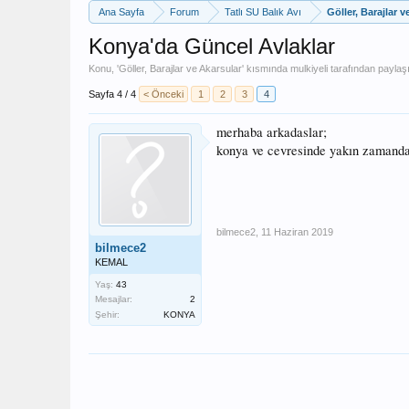
Ana Sayfa
Forum
Tatlı SU Balık Avı
Göller, Barajlar v
Konya'da Güncel Avlaklar
Konu, '
Göller, Barajlar ve Akarsular
' kısmında
mulkiyeli
tarafından paylaşı
Sayfa 4 / 4
< Önceki
1
2
3
4
merhaba arkadaslar;
konya ve cevresinde yakın zamanda
bilmece2
,
11 Haziran 2019
bilmece2
KEMAL
Yaş:
43
Mesajlar:
2
Şehir:
KONYA