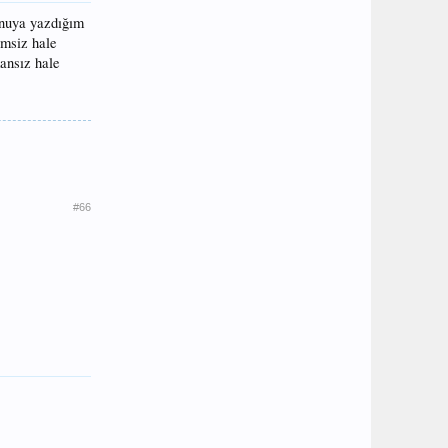
onuya yazdığım
imsiz hale
ansız hale
#66