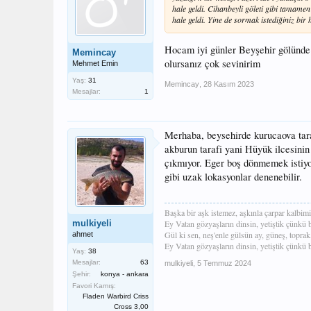
hale geldi. Cihanbeyli göleti gibi tamam
18: Çavuşcu gölü: Buraya gidiyorsanız bo
hale geldi. Yine de sormak istediğiniz bir
büyük sazanlar var.
Hocam iyi günler Beyşehir gölünde 
19:Ardıçlı göleti:göle birkaç sene önce sa
Memincay
avlanma aracı.Parmak kadar levrek yavrusu
olursanız çok sevinirim
Mehmet Emin
aynalılar çıkardı ancak artık çoğunlukla i
Yaş:
31
çeşitleri : Aynalı sazan- sudak- israil saza
Memincay
,
28 Kasım 2023
Mesajlar:
1
20:İvriz barajı : Eskisi kadar verimli olm
sudak
Merhaba, beysehirde kurucaova taraf
Arkadaşlar aklıma geldikçe yazmaya deva
akburun tarafi yani Hüyük ilcesinin 
olduğunu söyleyebiliriz. Daha önce gitmed
yemleme yapar ve birkaç gün üst üste avla
çıkmıyor. Eger boş dönmemek istiyor
olurum.Sizlere de aynısını tavsiye ederim
gibi uzak lokasyonlar denenebilir.
avcılar sağolsun her göle çeşit çeşit balı
Konya'da çok aramama rağmen henüz yayın
alabalık ve kasna için. Bilgisi ve tecrübes
Başka bir aşk istemez, aşkınla çarpar kalbimi
herkese faydalı olur diye düşünüyorum. Yazd
mulkiyeli
Ey Vatan gözyaşların dinsin, yetiştik çünkü b
Gül ki sen, neş'enle gülsün ay, güneş, toprak
ahmet
Ey Vatan gözyaşların dinsin, yetiştik çünkü b
Yaş:
38
Mesajlar:
63
mulkiyeli
,
5 Temmuz 2024
Şehir:
konya - ankara
Favori Kamış:
Fladen Warbird Criss
Cross 3,00