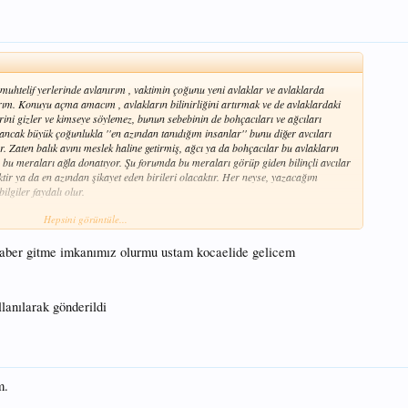
muhtelif yerlerinde avlanırım , vaktimin çoğunu yeni avlaklar ve avlaklarda
arım. Konuyu açma amacım , avlakların bilinirliğini artırmak ve de avlaklardaki
erini gizler ve kimseye söylemez, bunun sebebinin de bohçacıları ve ağcıları
ncak büyük çoğunlukla ''en azından tanıdığım insanlar'' bunu diğer avcıları
. Zaten balık avını meslek haline getirmiş, ağcı ya da bohçacılar bu avlakların
e bu meraları ağla donatıyor. Şu forumda bu meraları görüp giden bilinçli avcılar
tir ya da en azından şikayet eden birileri olacaktır. Her neyse, yazacağım
lgiler faydalı olur.
Hepsini görüntüle...
, beyşehir yolu üzerindeki bu barajda, derbent yolu üzerindeki kayalık kısımlarda
k kısımlarda ise bolca sazan mevcut.50 metre ve üzeri atışları öneririm, daha kısa
ri götürüyor.Özellikle sazan sezonu açılınca yer bulmak bile zor, ordaki klasik
aber gitme imkanımız olurmu ustam kocaelide gelicem
it tanımazlık, etraftaki insanlara avcılık dersi ve nutuk, kıyıdaki gümüş sürülerini
lanıp gerisini kıyıda ölüme terketme vs vs. Oltalar arasında da en az beş metre
hala nasıl çıkıyor bilmiyorum ama trofe balıklar çıkıyor. Balık çeşitleri: Yemlik
anılarak gönderildi
adife, turna,sudak, gökkuşağı alabalığı, akbalık(kasna-kefal) bir de son yıllarda
müz olan beyşehirde 2002 yılından bu yana dönem dönem avlanırım.Özellikle
zanlar alabilirsiniz. Balık çeşitleri: sazan,akbalık, siraz,kadife, yağ balığı,sudak
m.