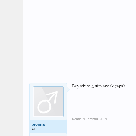
Beyşehire gittim ancak çapak..
biomia
,
9 Temmuz 2019
biomia
Ali