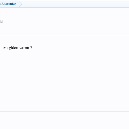
e Akarsular
ldı.
 ava giden varmı ?