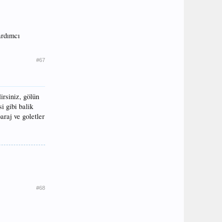
ardımcı
#67
irsiniz, gölün
i gibi balik
araj ve goletler
#68