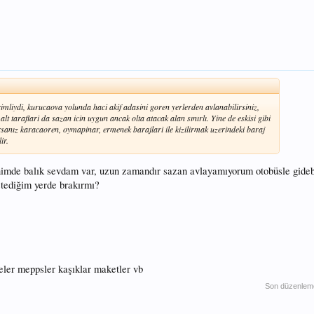
mliydi, kurucaova yolunda haci akif adasini goren yerlerden avlanabilirsiniz,
lt taraflari da sazan icin uygun ancak olta atacak alan sınırlı. Yine de eskisi gibi
sanız karacaoren, oymapinar, ermenek barajlari ile kizilirmak uzerindeki baraj
ir.
mde balık sevdam var, uzun zamandır sazan avlayamıyorum otobüsle gideb
stediğim yerde brakırmı?
eler meppsler kaşıklar maketler vb
Son düzenlem