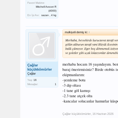
Favori Makine:
Mitchell Avocet R
(4000)
En İyi Avı:
sazan , 4 kg
mulkiyeli demiş ki:
↑
Merhaba, beysehirde kurucaova tarafi veri
gölün akburun tarafi yani Hüyük ilcesinin a
balik çıkmıyor. Eger boş dönmemek istiyor
ve goletler gibi uzak lokasyonlar denenebil
merhaba hocam 16 yaşındayım. beni
Çağlar
baraj önerirmisiniz? Birde otobüs i
küçükkömürler
Çağlar
ekipmanlarım:
-yemleme botu
Yaş:
16
Mesajlar:
1
-3 dip oltası
-1 tane göl kamışı
-2.3 tane atçek olta
-kancalar solucanlar hamurlar küsp
Çağlar küçükkömürler
,
16 Haziran 2026