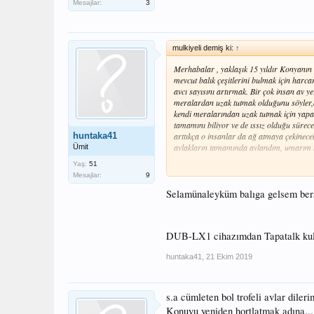
Mesajlar:
3
mulkiyeli demiş ki:
↑
Merhabalar , yaklaşık 15 yıldır Konyanın 
mevcut balık çeşitlerini bulmak için harc
avcı sayısını artırmak. Bir çok insan av y
meralardan uzak tutmak olduğunu söyler,a
kendi meralarından uzak tutmak için yapar
tamamını biliyor ve de ıssız olduğu sürec
huntaka41
arttıkça o insanlar da ağ atmaya çekinecek
avlakların tamamında avlandım, umarım bi
Ümit
Yaş:
51
1. Altınapa barajı: Konyanın yanıbaşında 
Mesajlar:
9
turna ve sudak, köy yolu üzerindeki topra
mesafelerde malesef israil sazanları yemle
Selamünaleyküm balıga gelsem ber
avcı profili: kişi başı ortalama 10 olta,lim
çevirip yüzlercesini toplayıp birkaçını kul
mesafe. Bu kadar bohçacıya, ağcıya rağmen 
DUB-LX1 cihazımdan Tapatalk kull
gümüş,Sazan, aynalı sazan,israil sazanı, k
görmesem de kızıl kanat
huntaka41
,
21 Ekim 2019
2. Beyşehir gölü: en büyük tatlı su gölü
karaburun ve akburun taraflarında güzel sa
ve bolca israil sazanı.
s.a cümleten bol trofeli avlar dileri
Konuyu yeniden hortlatmak adına...