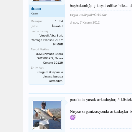
başbakanlığa şikayet edilse bile... 
draco
Kaan
Ergin Balıkçılık/Üsküdar
Mesajlar:
1.854
draco
,
7 Kasım 2012
Şehir:
İstanbul
Favori Kamış:
Vercelli Alba Surf,
Yamaga Blanks EARLY
94MHR
Favori Makine:
JDM Shimano Stella
SW8000PG, Daiwa
Certate 3012H
En İyi Avı:
Tuttuğum ilk ispari. o
olmasa burada
olmazdım.
paraketa yasak arkadaşlar, 5 köstek
Neyse organizasyonda arkadaşlar b