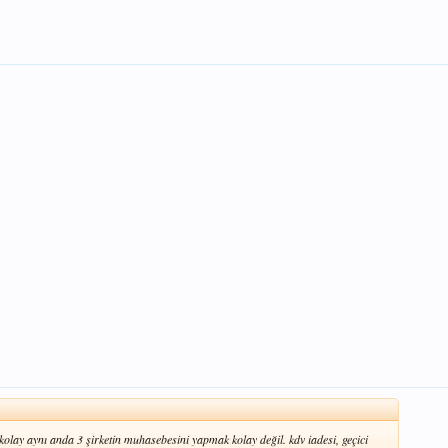
olay aynı anda 3 şirketin muhasebesini yapmak kolay değil. kdv iadesi, geçici