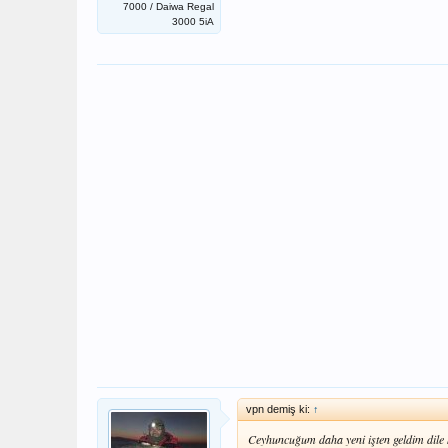
7000 / Daiwa Regal
3000 5iA
vpn demiş ki:
↑
Ceyhuncuğum daha yeni işten geldim dile k