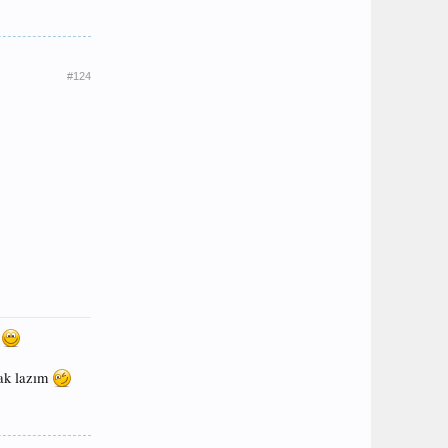
#124
u
mak lazım