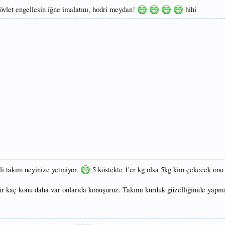
dövlet engellesin iğne imalatını, hodri meydan!
hihi
li takım neyinize yetmiyor.
5 köstekte 1'er kg olsa 5kg kim çekecek on
ir kaç konu daha var onlarıda konuşuruz. Takımı kurduk güzelliğinide yap