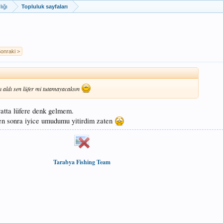
lığı
Topluluk sayfaları
onraki >
ı aldı sen lüfer mi tutamayacaksın
atta lüfere denk gelmem.
ten sonra iyice umudumu yitirdim zaten
Tarabya Fishing Team