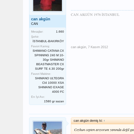
CAN AKGÜN 1976 İSTANBUL
can akgün
CAN
Mesajlar:
1.660
Şehir:
İSTANBUL-BAKIRKÖY
Favori Kamış:
can akgün
,
7 Kasım 2012
SHIMANO CATANA CX
SPINNING 240 M 10-
30gr SHIMANO
BEASTMASTER CX
SURF TE 4.30 200gr
Favori Makine:
SHIMANO ULTEGRA
CI4 10000 XSA
SHIMANO EXAGE
4000 FC
En İyi Avı:
1580 gr sazan
can akgün demiş ki:
↑
Ceyhun cepten arıyorum yanında değil ga