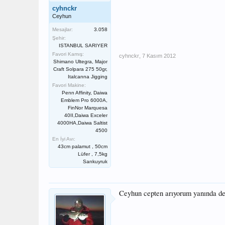
cyhnckr
Ceyhun
Mesajlar:
3.058
Şehir:
ISTANBUL SARIYER
Favori Kamış:
cyhnckr
,
7 Kasım 2012
Shimano Ultegra, Major
Craft Solpara 275 50gr,
Italcanna Jigging
Favori Makine:
Penn Affinity, Daiwa
Emblem Pro 6000A,
FinNor Marquesa
40II,Daiwa Exceler
4000HA,Daiwa Saltist
4500
En İyi Avı:
43cm palamut , 50cm
Lüfer , 7,5kg
Sarıkuyruk
Ceyhun cepten arıyorum yanında de