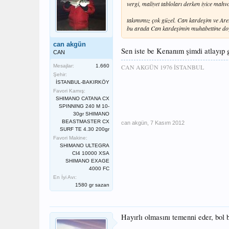
vergi, maliyet tabloları derken iyice ma
takımımız çok güzel. Can kardeşim ve Are
bu arada Can kardeşimin muhabettine doyu
can akgün
Sen iste be Kenanım şimdi atlayıp 
CAN
CAN AKGÜN 1976 İSTANBUL
Mesajlar:
1.660
Şehir:
İSTANBUL-BAKIRKÖY
Favori Kamış:
SHIMANO CATANA CX
SPINNING 240 M 10-
30gr SHIMANO
BEASTMASTER CX
can akgün
,
7 Kasım 2012
SURF TE 4.30 200gr
Favori Makine:
SHIMANO ULTEGRA
CI4 10000 XSA
SHIMANO EXAGE
4000 FC
En İyi Avı:
1580 gr sazan
Hayırlı olmasını temenni eder, bol ba