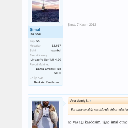
Şimal
,
7 Kasım 2012
Şimal
İsa Sivri
Yaş:
55
Mesajlar:
12.617
Şehir:
İstanbul
Favori Kamış:
Lineaeffe Surf Mill 4.20
Favori Makine:
Daiwa Emcast Plus
5000
En İyi Avı:
Balık Avı Dostlarım...
Aret demiş ki:
↑
Parakete avcılığı yasaklandı, ihbar ederim
ne yasağı kardeşim, iğne imal etmes