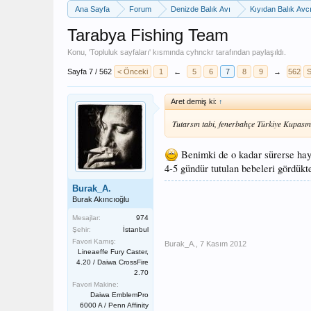
Ana Sayfa
Forum
Denizde Balık Avı
Kıyıdan Balık Avcı
Tarabya Fishing Team
Konu, '
Topluluk sayfaları
' kısmında
cyhnckr
tarafından paylaşıldı.
Sayfa 7 / 562
< Önceki
1
←
5
6
7
8
9
→
562
S
Aret demiş ki:
↑
Tutarsın tabi, fenerbahçe Türkiye Kupasın
Benimki de o kadar sürerse hay
4-5 gündür tutulan bebeleri gördük
Burak_A.
Burak Akıncıoğlu
Mesajlar:
974
Şehir:
İstanbul
Favori Kamış:
Burak_A.
,
7 Kasım 2012
Lineaeffe Fury Caster,
4.20 / Daiwa CrossFire
2.70
Favori Makine:
Daiwa EmblemPro
6000 A / Penn Affinity